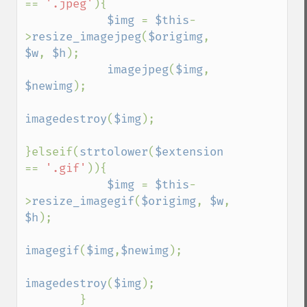
== 
'.jpeg'
){

$img 
= 
$this
-
>
resize_imagejpeg
(
$origimg
, 
$w
, 
$h
);

imagejpeg
(
$img
, 
$newimg
);

imagedestroy
(
$img
);

}elseif(
strtolower
(
$extension 
== 
'.gif'
)){

$img 
= 
$this
-
>
resize_imagegif
(
$origimg
, 
$w
, 
$h
);

imagegif
(
$img
,
$newimg
);

imagedestroy
(
$img
);

        }
