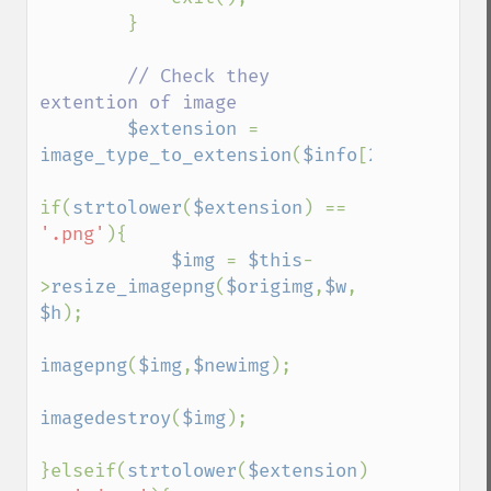
        }

// Check they 
extention of image

$extension 
= 
image_type_to_extension
(
$info
[
2
]);

if(
strtolower
(
$extension
) == 
'.png'
){

$img 
= 
$this
-
>
resize_imagepng
(
$origimg
,
$w
, 
$h
);

imagepng
(
$img
,
$newimg
);

imagedestroy
(
$img
);

}elseif(
strtolower
(
$extension
) 