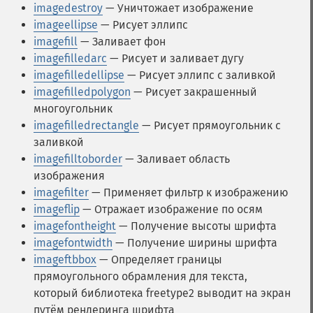
imagedestroy
— Уничтожает изображение
imageellipse
— Рисует эллипс
imagefill
— Заливает фон
imagefilledarc
— Рисует и заливает дугу
imagefilledellipse
— Рисует эллипс с заливкой
imagefilledpolygon
— Рисует закрашенный
многоугольник
imagefilledrectangle
— Рисует прямоугольник с
заливкой
imagefilltoborder
— Заливает область
изображения
imagefilter
— Применяет фильтр к изображению
imageflip
— Отражает изображение по осям
imagefontheight
— Получение высоты шрифта
imagefontwidth
— Получение ширины шрифта
imageftbbox
— Определяет границы
прямоугольного обрамления для текста,
который библиотека freetype2 выводит на экран
путём рендеринга шрифта