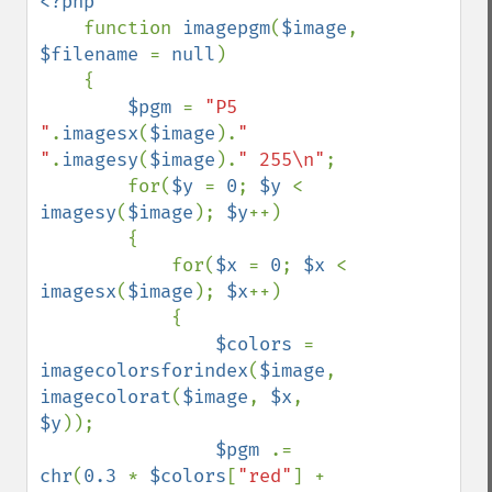
<?php

function 
imagepgm
(
$image
, 
$filename 
= 
null
)

    {

$pgm 
= 
"P5 
"
.
imagesx
(
$image
).
" 
"
.
imagesy
(
$image
).
" 255\n"
;

        for(
$y 
= 
0
; 
$y 
< 
imagesy
(
$image
); 
$y
++)

        {

            for(
$x 
= 
0
; 
$x 
< 
imagesx
(
$image
); 
$x
++)

            {

$colors 
= 
imagecolorsforindex
(
$image
, 
imagecolorat
(
$image
, 
$x
, 
$y
));

$pgm 
.= 
chr
(
0.3 
* 
$colors
[
"red"
] + 