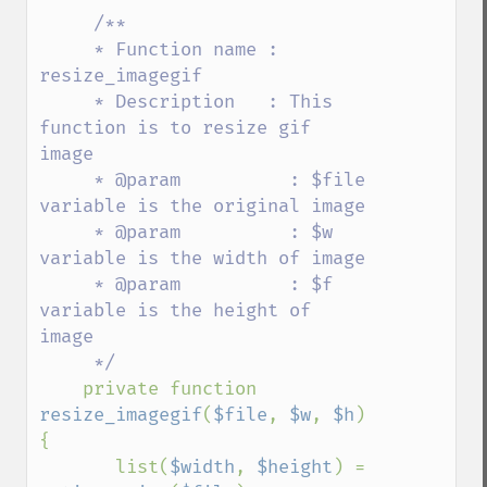
     /**

     * Function name : 
resize_imagegif

     * Description   : This 
function is to resize gif 
image 

     * @param          : $file 
variable is the original image 

     * @param          : $w 
variable is the width of image 

     * @param          : $f 
variable is the height of 
image 

     */

private function 
resize_imagegif
(
$file
, 
$w
, 
$h
) 
{

       list(
$width
, 
$height
) = 