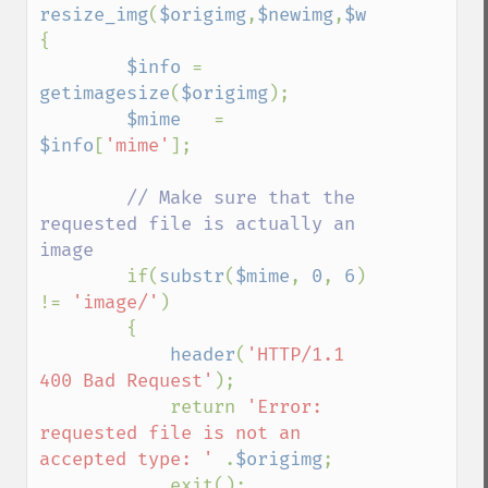
resize_img
(
$origimg
,
$newimg
,
$w
,
$h
)
{

$info 
= 
getimagesize
(
$origimg
);

$mime   
= 
$info
[
'mime'
];

// Make sure that the 
requested file is actually an 
image

if(
substr
(
$mime
, 
0
, 
6
) 
!= 
'image/'
)

        {

header
(
'HTTP/1.1 
400 Bad Request'
);

            return 
'Error: 
requested file is not an 
accepted type: ' 
.
$origimg
;

            exit();
