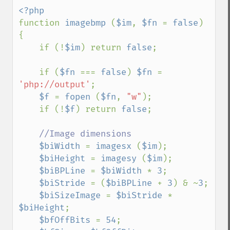
function 
imagebmp 
(
$im
, 
$fn 
= 
false
)

{

    if (!
$im
) return 
false
;

    if (
$fn 
=== 
false
) 
$fn 
= 
'php://output'
;

$f 
= 
fopen 
(
$fn
, 
"w"
);

    if (!
$f
) return 
false
;

//Image dimensions

$biWidth 
= 
imagesx 
(
$im
);

$biHeight 
= 
imagesy 
(
$im
);

$biBPLine 
= 
$biWidth 
* 
3
;

$biStride 
= (
$biBPLine 
+ 
3
) & ~
3
;

$biSizeImage 
= 
$biStride 
* 
$biHeight
;

$bfOffBits 
= 
54
;
