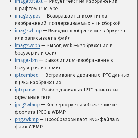
imagettftext
— Рисует текст на изображении
шрифтом TrueType
imagetypes
— Возвращает список типов
изображений, поддерживаемых PHP сборкой
imagewbmp
— Выводит изображение в браузер
или записывает в файл
imagewebp
— Вывод WebP-изображение в
браузер или файл
imagexbm
— Выводит XBM-изображение в
браузер или в файл
iptcembed
— Встраивание двоичных IPTC данных
в JPEG изображение
iptcparse
— Разбор двоичных IPTC данных на
отдельные теги
jpeg2wbmp
— Конвертирует изображение из
формата JPEG в WBMP
png2wbmp
— Преобразовывает PNG-файла в
файл WBMP