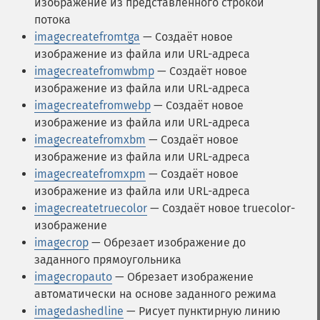
изображение из представленного строкой
потока
imagecreatefromtga
— Создаёт новое
изображение из файла или URL-адреса
imagecreatefromwbmp
— Создаёт новое
изображение из файла или URL-адреса
imagecreatefromwebp
— Создаёт новое
изображение из файла или URL-адреса
imagecreatefromxbm
— Создаёт новое
изображение из файла или URL-адреса
imagecreatefromxpm
— Создаёт новое
изображение из файла или URL-адреса
imagecreatetruecolor
— Создаёт новое truecolor-
изображение
imagecrop
— Обрезает изображение до
заданного прямоугольника
imagecropauto
— Обрезает изображение
автоматически на основе заданного режима
imagedashedline
— Рисует пунктирную линию