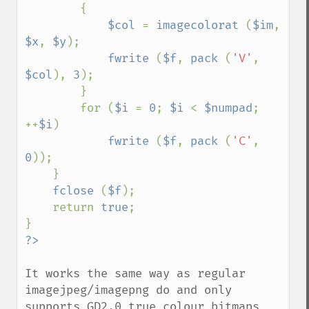
        {

$col 
= 
imagecolorat 
(
$im
, 
$x
, 
$y
);

fwrite 
(
$f
, 
pack 
(
'V'
, 
$col
), 
3
);

        }

        for (
$i 
= 
0
; 
$i 
< 
$numpad
; 
++
$i
)

fwrite 
(
$f
, 
pack 
(
'C'
, 
0
));

    }

fclose 
(
$f
);

    return 
true
;

It works the same way as regular 
imagejpeg/imagepng do and only 
supports GD2.0 true colour bitmaps 