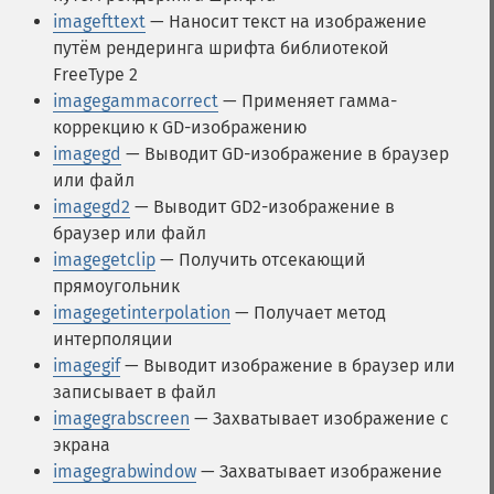
imagefttext
— Наносит текст на изображение
путём рендеринга шрифта библиотекой
FreeType 2
imagegammacorrect
— Применяет гамма-
коррекцию к GD-изображению
imagegd
— Выводит GD-изображение в браузер
или файл
imagegd2
— Выводит GD2-изображение в
браузер или файл
imagegetclip
— Получить отсекающий
прямоугольник
imagegetinterpolation
— Получает метод
интерполяции
imagegif
— Выводит изображение в браузер или
записывает в файл
imagegrabscreen
— Захватывает изображение с
экрана
imagegrabwindow
— Захватывает изображение