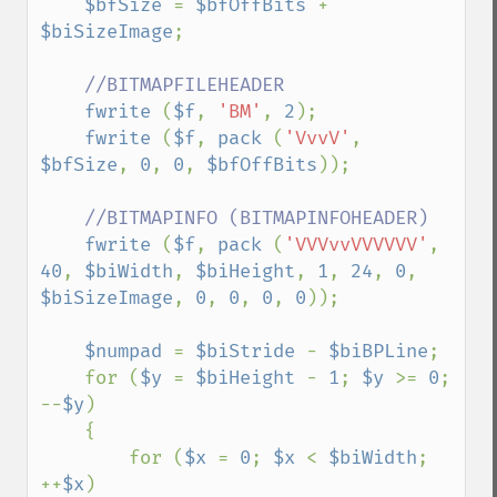
$bfSize 
= 
$bfOffBits 
+ 
$biSizeImage
;

//BITMAPFILEHEADER

fwrite 
(
$f
, 
'BM'
, 
2
);

fwrite 
(
$f
, 
pack 
(
'VvvV'
, 
$bfSize
, 
0
, 
0
, 
$bfOffBits
));

//BITMAPINFO (BITMAPINFOHEADER)

fwrite 
(
$f
, 
pack 
(
'VVVvvVVVVVV'
, 
40
, 
$biWidth
, 
$biHeight
, 
1
, 
24
, 
0
, 
$biSizeImage
, 
0
, 
0
, 
0
, 
0
));

$numpad 
= 
$biStride 
- 
$biBPLine
;

    for (
$y 
= 
$biHeight 
- 
1
; 
$y 
>= 
0
; 
--
$y
)

    {

        for (
$x 
= 
0
; 
$x 
< 
$biWidth
; 
++
$x
)
