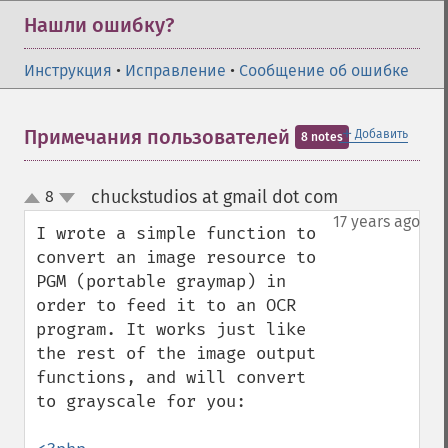
Нашли ошибку?
Инструкция
•
Исправление
•
Сообщение об ошибке
＋
Примечания пользователей
Добавить
8 notes
chuckstudios at gmail dot com
8
¶
up
down
17 years ago
I wrote a simple function to 
convert an image resource to 
PGM (portable graymap) in 
order to feed it to an OCR 
program. It works just like 
the rest of the image output 
functions, and will convert 
to grayscale for you:
