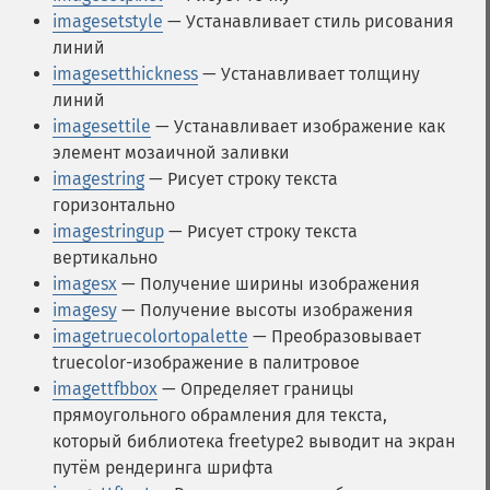
imagesetstyle
— Устанавливает стиль рисования
линий
imagesetthickness
— Устанавливает толщину
линий
imagesettile
— Устанавливает изображение как
элемент мозаичной заливки
imagestring
— Рисует строку текста
горизонтально
imagestringup
— Рисует строку текста
вертикально
imagesx
— Получение ширины изображения
imagesy
— Получение высоты изображения
imagetruecolortopalette
— Преобразовывает
truecolor-изображение в палитровое
imagettfbbox
— Определяет границы
прямоугольного обрамления для текста,
который библиотека freetype2 выводит на экран
путём рендеринга шрифта