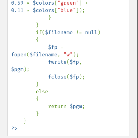
0.59 
* 
$colors
[
"green"
] + 
0.11 
* 
$colors
[
"blue"
]);

            }

        }

        if(
$filename 
!= 
null
)

        {

$fp 
= 
fopen
(
$filename
, 
"w"
);

fwrite
(
$fp
, 
$pgm
);

fclose
(
$fp
);

        }

        else

        {

            return 
$pgm
;

        }

?>