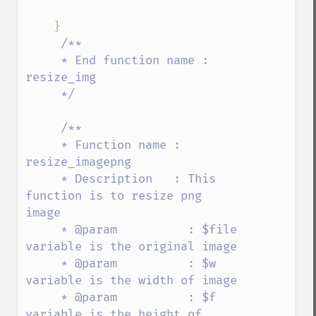
    }

/**

     * End function name : 
resize_img

     */

     /**

     * Function name : 
resize_imagepng

     * Description   : This 
function is to resize png 
image 

     * @param          : $file 
variable is the original image 

     * @param          : $w 
variable is the width of image 

     * @param          : $f 
variable is the height of 