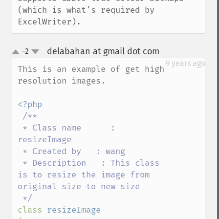
(which is what's required by 
ExcelWriter).
delabahan at gmail dot com
-2
¶
up
down
9 years ago
This is an example of get high 
resolution images.

<?php

/**

 * Class name      : 
resizeImage

 * Created by   : wang

 * Description   : This class 
is to resize the image from 
original size to new size 

class 