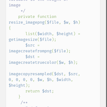
image 

     */

private function 
resize_imagepng
(
$file
, 
$w
, 
$h
) 
{

       list(
$width
, 
$height
) = 
getimagesize
(
$file
);

$src 
= 
imagecreatefrompng
(
$file
);

$dst 
= 
imagecreatetruecolor
(
$w
, 
$h
);

imagecopyresampled
(
$dst
, 
$src
, 
0
, 
0
, 
0
, 
0
, 
$w
, 
$h
, 
$width
, 
$height
);

       return 
$dst
;

    }

/**
