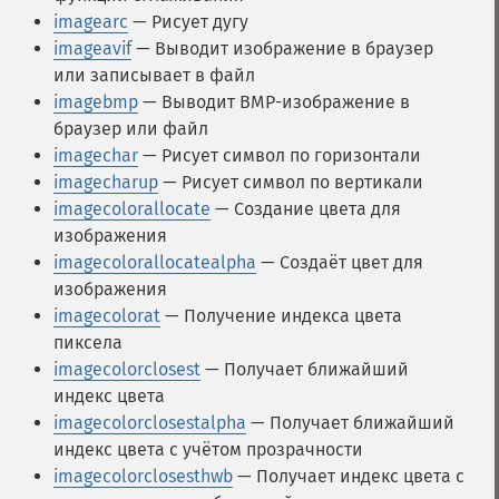
imagearc
— Рисует дугу
imageavif
— Выводит изображение в браузер
или записывает в файл
imagebmp
— Выводит BMP-изображение в
браузер или файл
imagechar
— Рисует символ по горизонтали
imagecharup
— Рисует символ по вертикали
imagecolorallocate
— Создание цвета для
изображения
imagecolorallocatealpha
— Создаёт цвет для
изображения
imagecolorat
— Получение индекса цвета
пиксела
imagecolorclosest
— Получает ближайший
индекс цвета
imagecolorclosestalpha
— Получает ближайший
индекс цвета с учётом прозрачности
imagecolorclosesthwb
— Получает индекс цвета с