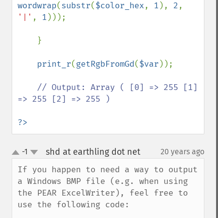
wordwrap
(
substr
(
$color_hex
, 
1
), 
2
, 
'|'
, 
1
)));

    }

print_r
(
getRgbFromGd
(
$var
));

// Output: Array ( [0] => 255 [1] 
=> 255 [2] => 255 )

?>
shd at earthling dot net
-1
20 years ago
¶
up
down
If you happen to need a way to output 
a Windows BMP file (e.g. when using 
the PEAR ExcelWriter), feel free to 
use the following code:
