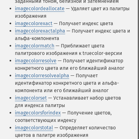
заданными тоном, белизной и затемнением
imagecolordeallocate
— Удаляет цвет из палитры
изображения
imagecolorexact
— Получает индекс цвета
imagecolorexactalpha
— Получает индекс цвета и
альфа-компонента
imagecolormatch
— Приближает цвета
палитрового изображения к truecolor-версии
imagecolorresolve
— Получает идентификатор
конкретного цвета или его ближайший аналог
imagecolorresolvealpha
— Получает
идентификатор конкретного цвета и альфа-
компонента или его ближайший аналог
imagecolorset
— Устанавливает набор цветов
для индекса палитры
imagecolorsforindex
— Получение цветов,
соответствующих индексу
imagecolorstotal
— Определяет количество
цветов в палитре изображения