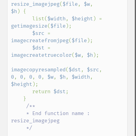
resize_imagejpeg
(
$file
, 
$w
, 
$h
) {

       list(
$width
, 
$height
) = 
getimagesize
(
$file
);

$src 
= 
imagecreatefromjpeg
(
$file
);

$dst 
= 
imagecreatetruecolor
(
$w
, 
$h
);

imagecopyresampled
(
$dst
, 
$src
, 
0
, 
0
, 
0
, 
0
, 
$w
, 
$h
, 
$width
, 
$height
);

       return 
$dst
;

    }

/**

     * End function name : 
resize_imagejpeg

     */
