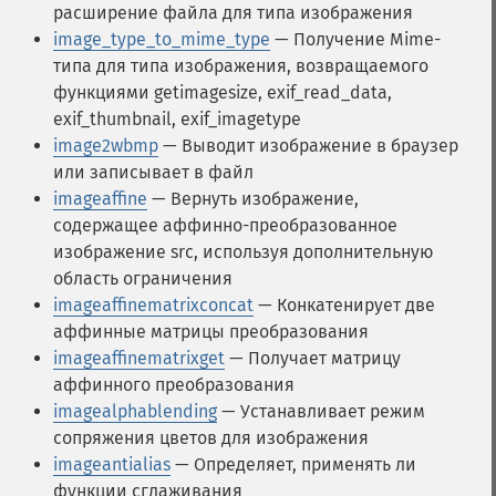
расширение файла для типа изображения
image_type_to_mime_type
— Получение Mime-
типа для типа изображения, возвращаемого
функциями getimagesize, exif_read_data,
exif_thumbnail, exif_imagetype
image2wbmp
— Выводит изображение в браузер
или записывает в файл
imageaffine
— Вернуть изображение,
содержащее аффинно-преобразованное
изображение src, используя дополнительную
область ограничения
imageaffinematrixconcat
— Конкатенирует две
аффинные матрицы преобразования
imageaffinematrixget
— Получает матрицу
аффинного преобразования
imagealphablending
— Устанавливает режим
сопряжения цветов для изображения
imageantialias
— Определяет, применять ли
функции сглаживания