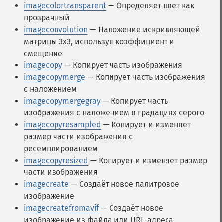
imagecolortransparent
— Определяет цвет как
прозрачный
imageconvolution
— Наложение искривляющей
матрицы 3х3, используя коэффициент и
смещение
imagecopy
— Копирует часть изображения
imagecopymerge
— Копирует часть изображения
с наложением
imagecopymergegray
— Копирует часть
изображения с наложением в градациях серого
imagecopyresampled
— Копирует и изменяет
размер части изображения с
ресемплированием
imagecopyresized
— Копирует и изменяет размер
части изображения
imagecreate
— Создаёт новое палитровое
изображение
imagecreatefromavif
— Создаёт новое
изображение из файла или URL-адреса