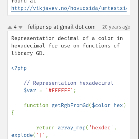
found at 
http://vikjavev.no/hovudsida/umtestside.p
felipensp at gmail dot com
4
20 years ago
¶
up
down
Representation decimal of a color in 
hexadecimal for use on functions of 
library GD.

<?php

// Representation hexadecimal

$var 
= 
'#FFFFFF'
;

    function 
getRgbFromGd
(
$color_hex
) 
{

        return 
array_map
(
'hexdec'
, 
explode
(
'|'
, 