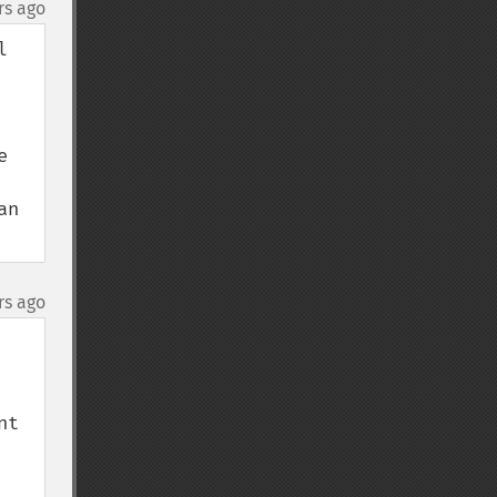
rs ago
 
 
n 
rs ago
t 