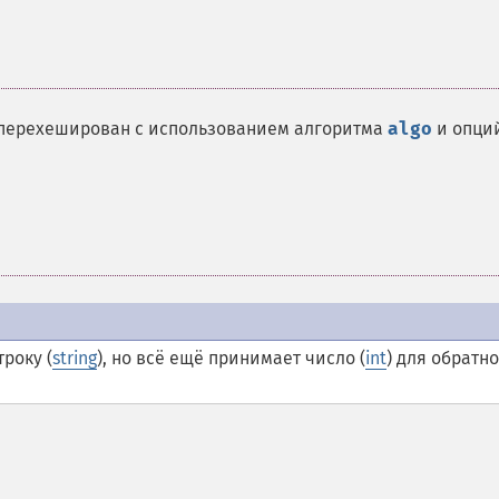
ь перехеширован с использованием алгоритма
algo
и опци
року (
string
), но всё ещё принимает число (
int
) для обратн