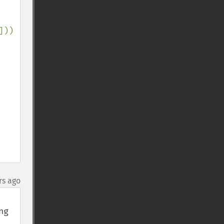
])) 
rs ago
g 