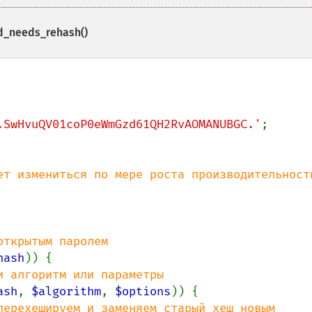
d_needs_rehash()
.SwHvuQV01coP0eWmGzd61QH2RvAOMANUBGC.'
;

ет измениться по мере роста производительности
hash
)) {

 алгоритм или параметры

ash
, 
$algorithm
, 
$options
)) {

перехешируем и заменяем старый хеш новым
