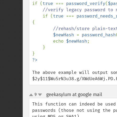
if (
true 
=== 
password_verify
(
$pa
//verify legacy password to n
if (
true 
=== 
password_needs_
{

//rehash/store plain-text
$newHash 
= 
password_hash
        echo 
$newHash
;

    }

The above example will output som
$2y$11$Wu5rN3u38.g/XWdUeA6Wj.PD.
geekasylum at google mail
9
¶
up
down
This function can indeed be used
passwords (those not using the p
using MD5 or SHA1)
