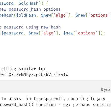
ssword
, 
$oldHash
)) {

ew password_hash options

rehash
(
$oldHash
, 
$new
[
'algo'
], 
$new
[
'options'
 password using new hash

(
$password
, 
$new
[
'algo'
], 
$new
[
'options'
]);

ething similar to:

F0fLXXmZrMNFyzzg2UxkVmxlk41W
8 yea
 to assist in transparently updating legacy 
assword_hash() function - eg: perhaps somethin