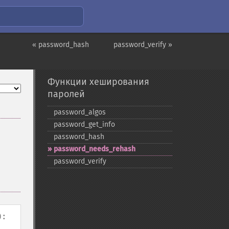
« password_hash
password_verify »
Функции хеширования
паролей
password_​algos
password_​get_​info
password_​hash
password_​needs_​rehash
password_​verify
):