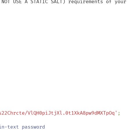
 NOT USE A STATIC SALT) requirements of your 
s22Chrcte/VlQH0piJtjXl.0t1XkA8pw9dMXTpOq'
;
