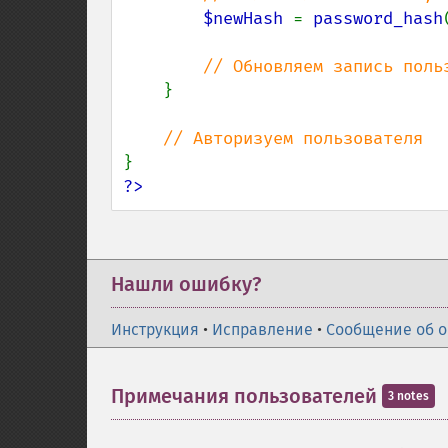
$newHash 
= 
password_hash
// Обновляем запись польз
}

?>
Нашли ошибку?
Инструкция
•
Исправление
•
Сообщение об 
Примечания пользователей
3 notes