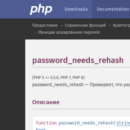
Downloads
Documentation
Предисловие
Справочник функций
Криптог
Функции хеширования паролей
password_needs_rehash
(PHP 5 >= 5.5.0, PHP 7, PHP 8)
password_needs_rehash
—
Проверяет, что у
Описание
¶
function
password_needs_rehash
(
strin
bool