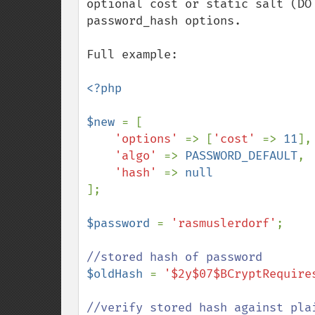
optional cost or static salt (DO
password_hash options.

Full example:

<?php

$new 
= [

'options' 
=> [
'cost' 
=> 
11
],

'algo' 
=> 
PASSWORD_DEFAULT
,

'hash' 
=> 
];

$password 
= 
'rasmuslerdorf'
;

$oldHash 
= 
'$2y$07$BCryptRequire