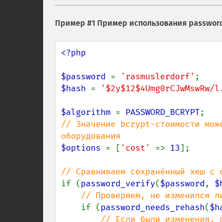
Пример #1 Пример использования
passwor
<?php

$password 
= 
'rasmuslerdorf'
$hash 
= 
'$2y$12$4Umg0rCJwMswRw/l
$algorithm 
= 
PASSWORD_BCRYPT
// Значение bcrypt-стоимости мож
$options 
= [
'cost' 
=> 
13
];

if (
password_verify
(
$password
, 
$
// Проверяем, не изменился ли
if (
password_needs_rehash
(
$h
// Если были изменения, 