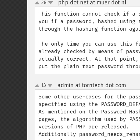
php dot net at muer dot nl
28
¶
up
down
This function cannot check if a 
you if a password, hashed using 
through the hashing function aga
The only time you can use this f
already checked by means of pass
actually correct. At that point,
put the plain text password thro
admin at torntech dot com
13
¶
up
down
Some other use-cases for the pas
specified using the PASSWORD_DEFA
As mentioned on the Password Has
pages, the algorithm used by PAS
versions of PHP are released.

Additionally password_needs_reha