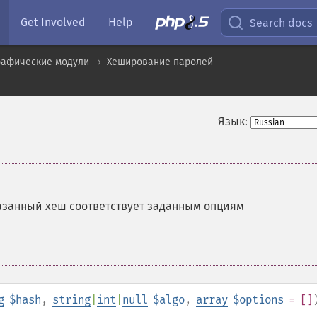
Get Involved
Help
Search docs
рафические модули
Хеширование паролей
Язык:
казанный хеш соответствует заданным опциям
g
$hash
,
string
|
int
|
null
$algo
,
array
$options
= []