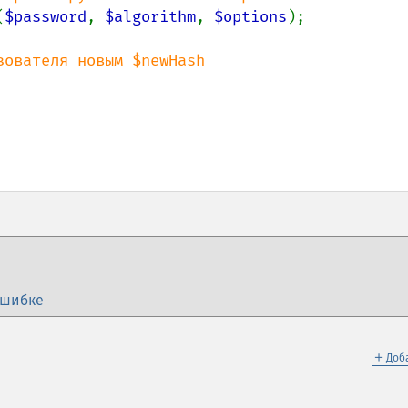
(
$password
, 
$algorithm
, 
$options
);

ователя новым $newHash

ошибке
＋
Доб