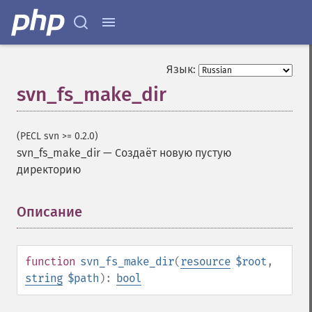
Язык:
svn_fs_make_dir
(PECL svn >= 0.2.0)
svn_fs_make_dir
—
Создаёт новую пустую
директорию
Описание
¶
function
svn_fs_make_dir
(
resource
$root
,
string
$path
):
bool