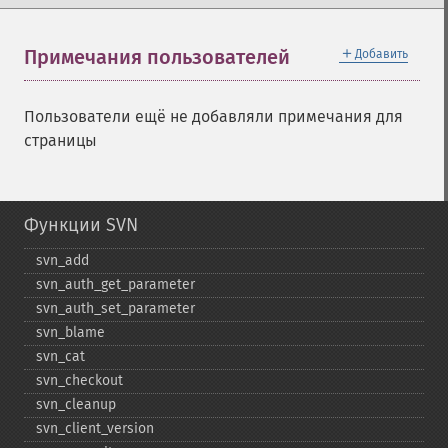
＋
Примечания пользователей
Добавить
Пользователи ещё не добавляли примечания для
страницы
Функции SVN
svn_​add
svn_​auth_​get_​parameter
svn_​auth_​set_​parameter
svn_​blame
svn_​cat
svn_​checkout
svn_​cleanup
svn_​client_​version