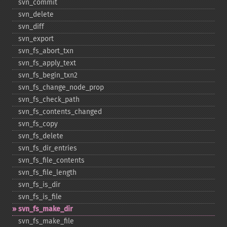
svn_​commit
svn_​delete
svn_​diff
svn_​export
svn_​fs_​abort_​txn
svn_​fs_​apply_​text
svn_​fs_​begin_​txn2
svn_​fs_​change_​node_​prop
svn_​fs_​check_​path
svn_​fs_​contents_​changed
svn_​fs_​copy
svn_​fs_​delete
svn_​fs_​dir_​entries
svn_​fs_​file_​contents
svn_​fs_​file_​length
svn_​fs_​is_​dir
svn_​fs_​is_​file
svn_​fs_​make_​dir
svn_​fs_​make_​file