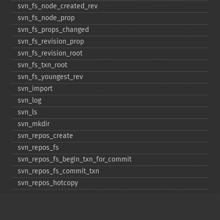
svn_​fs_​node_​created_​rev
svn_​fs_​node_​prop
svn_​fs_​props_​changed
svn_​fs_​revision_​prop
svn_​fs_​revision_​root
svn_​fs_​txn_​root
svn_​fs_​youngest_​rev
svn_​import
svn_​log
svn_​ls
svn_​mkdir
svn_​repos_​create
svn_​repos_​fs
svn_​repos_​fs_​begin_​txn_​for_​commit
svn_​repos_​fs_​commit_​txn
svn_​repos_​hotcopy
svn_​repos_​open
svn_​repos_​recover
svn_​revert