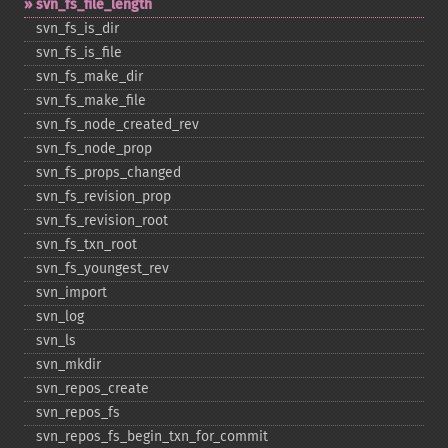
svn_​fs_​file_​length
svn_​fs_​is_​dir
svn_​fs_​is_​file
svn_​fs_​make_​dir
svn_​fs_​make_​file
svn_​fs_​node_​created_​rev
svn_​fs_​node_​prop
svn_​fs_​props_​changed
svn_​fs_​revision_​prop
svn_​fs_​revision_​root
svn_​fs_​txn_​root
svn_​fs_​youngest_​rev
svn_​import
svn_​log
svn_​ls
svn_​mkdir
svn_​repos_​create
svn_​repos_​fs
svn_​repos_​fs_​begin_​txn_​for_​commit