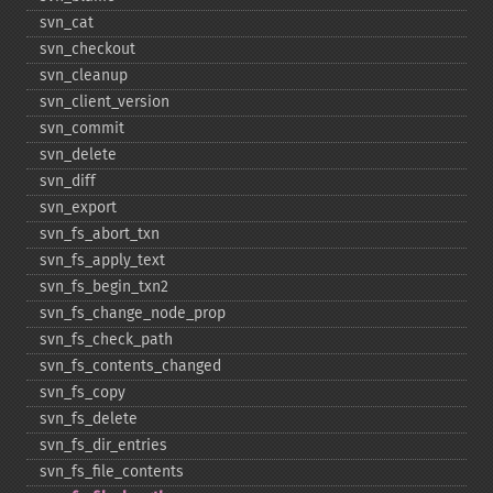
svn_​cat
svn_​checkout
svn_​cleanup
svn_​client_​version
svn_​commit
svn_​delete
svn_​diff
svn_​export
svn_​fs_​abort_​txn
svn_​fs_​apply_​text
svn_​fs_​begin_​txn2
svn_​fs_​change_​node_​prop
svn_​fs_​check_​path
svn_​fs_​contents_​changed
svn_​fs_​copy
svn_​fs_​delete
svn_​fs_​dir_​entries
svn_​fs_​file_​contents