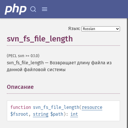
Язык:
svn_fs_file_length
(PECL svn >= 0.1.0)
svn_fs_file_length
—
Возвращает длину файла из
данной файловой системы
Описание
¶
function
svn_fs_file_length
(
resource
$fsroot
,
string
$path
):
int