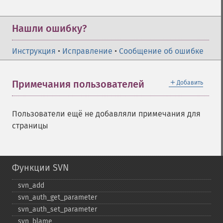
Нашли ошибку?
Инструкция
•
Исправление
•
Сообщение об ошибке
＋
Примечания пользователей
Добавить
Пользователи ещё не добавляли примечания для
страницы
Функции SVN
svn_​add
svn_​auth_​get_​parameter
svn_​auth_​set_​parameter
svn_​blame