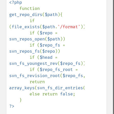
<?php

function 
get_repo_dirs
(
$path
){

        if 
(
file_exists
(
$path
.
'/format'
))

        if (
$repo 
= 
svn_repos_open
(
$path
))

        if (
$repo_fs 
= 
svn_repos_fs
(
$repo
))

        if (
$head 
= 
svn_fs_youngest_rev
(
$repo_fs
))

        if (
$repo_fs_root 
= 
svn_fs_revision_root
(
$repo_fs
,
$head
))

        return 
array_keys
(
svn_fs_dir_entries
(
$repo_fs_ro
        else return 
false
;
