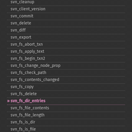
svn_​cleanup
svn_​client_​version
svn_​commit
svn_​delete
svn_​diff
svn_​export
svn_​fs_​abort_​txn
svn_​fs_​apply_​text
svn_​fs_​begin_​txn2
svn_​fs_​change_​node_​prop
svn_​fs_​check_​path
svn_​fs_​contents_​changed
svn_​fs_​copy
svn_​fs_​delete
svn_​fs_​dir_​entries
svn_​fs_​file_​contents
svn_​fs_​file_​length
svn_​fs_​is_​dir
svn_​fs_​is_​file