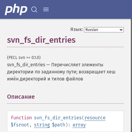
Язык:
svn_fs_dir_entries
(PECL svn >= 0.1.0)
svn_fs_dir_entries
—
Перечисляет элементы
директории по заданному пути; возвращает хеш
имён директорий и типов файлов
Описание
¶
function
svn_fs_dir_entries
(
resource
$fsroot
,
string
$path
):
array