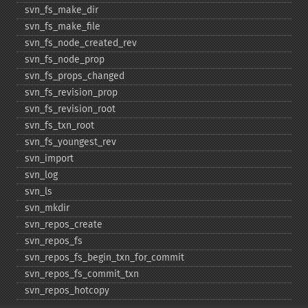
svn_​fs_​make_​dir
svn_​fs_​make_​file
svn_​fs_​node_​created_​rev
svn_​fs_​node_​prop
svn_​fs_​props_​changed
svn_​fs_​revision_​prop
svn_​fs_​revision_​root
svn_​fs_​txn_​root
svn_​fs_​youngest_​rev
svn_​import
svn_​log
svn_​ls
svn_​mkdir
svn_​repos_​create
svn_​repos_​fs
svn_​repos_​fs_​begin_​txn_​for_​commit
svn_​repos_​fs_​commit_​txn
svn_​repos_​hotcopy
svn_​repos_​open