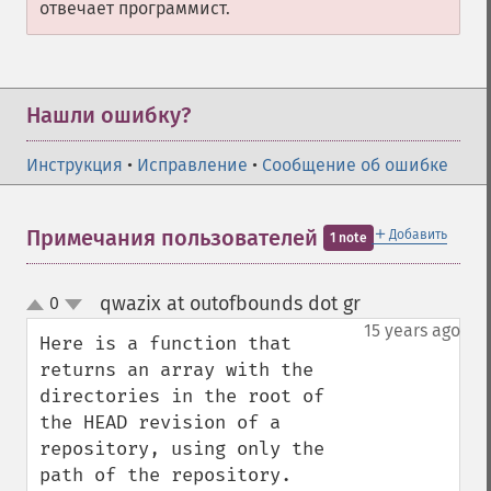
отвечает программист.
Нашли ошибку?
Инструкция
•
Исправление
•
Сообщение об ошибке
＋
Примечания пользователей
Добавить
1 note
qwazix at outofbounds dot gr
0
¶
up
down
15 years ago
Here is a function that 
returns an array with the 
directories in the root of 
the HEAD revision of a 
repository, using only the 