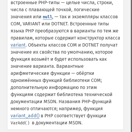
встроенные PHP-типы — целые числа, строки,
числа с плавающей точкой, логические
значения или
, — так и экземпляры классов
null
COM, VARIANT или DOTNET. Встроенные типы
языка PHP преобразуются в варианты по тем же
правилам, которые содержит конструктор класса
variant
. Объекты классов COM и DOTNET получат
значение их свойства по умолчанию, которое
функция возьмёт и будет использовать как
значение варианта.
Вариантные
арифметические функции — обёртки
одноимённых функций библиотеки COM;
дополнительную информацию по этим
функциям содержит библиотека технической
документации MSDN. Названия PHP-функций
немного отличаются; например, функция
variant_add()
в PHP соответствует функции
в документации MSDN.
VarAdd()