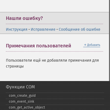
Нашли ошибку?
Инструкция
•
Исправление
•
Сообщение об ошибке
＋
Примечания пользователей
Добавить
Пользователи ещё не добавляли примечания для
страницы
Функции COM
com_​create_​guid
com_​event_​sink
com_​get_​active_​object