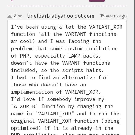
tinelbarb at yahoo dot com
2
15 years ago
¶
up
down
I've been using a lot the VARIANT_XOR 
function (all the VARIANT functions 
ar cool) and I was faceing the 
problem that some custom copilation 
of PHP, especially LAMP packs, 
doesn't have the VARANT functions 
included, so the scripts halts.

I had to find an alternative for 
those who doesn't have an 
implamentation of VARIANT_XOR.

I'd love if somebody improve my 
"A_XOR_B" function by changing the 
name in "VARIANT_XOR" and to run the 
original VARIANT_XOR function (being 
optimized) if it is already in the 