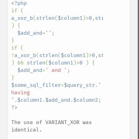
if ( 
a_xor_b
(
strlen
(
$column1
)>
0
,
strlen
(
$column
) {

$add_and
=
''
;

}

if ( 
!
a_xor_b
(
strlen
(
$column1
)>
0
,
strlen
(
$colum
) && 
strlen
(
$column1
)>
0 
) {

$add_and
=
' and '
;

$some_sql_filter
=
$query_str
.
' 
having 
'
.
$column1
.
$add_and
.
$column2
The use of VARIANT_XOR was 
identical.
