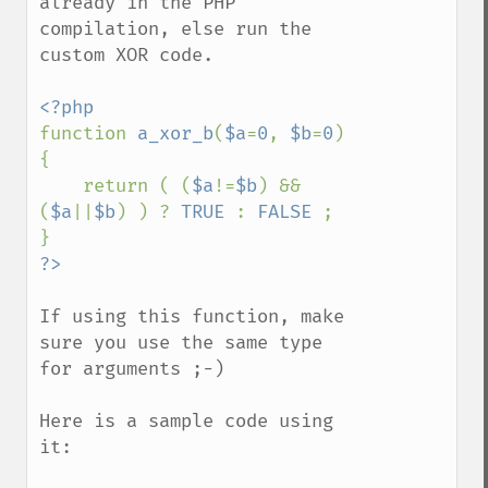
already in the PHP 
compilation, else run the 
custom XOR code.

function 
a_xor_b
(
$a
=
0
, 
$b
=
0
) 
{

    return ( (
$a
!=
$b
) && 
(
$a
||
$b
) ) ? 
TRUE 
: 
FALSE 
;

If using this function, make 
sure you use the same type 
for arguments ;-)

Here is a sample code using 
it:
