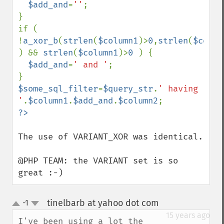
$add_and
=
''
;

}

if ( 
!
a_xor_b
(
strlen
(
$column1
)>
0
,
strlen
(
$colum
) && 
strlen
(
$column1
)>
0 
) {

$add_and
=
' and '
;

$some_sql_filter
=
$query_str
.
' having 
'
.
$column1
.
$add_and
.
$column2
The use of VARIANT_XOR was identical.

@PHP TEAM: the VARIANT set is so 
great :-)
tinelbarb at yahoo dot com
-1
¶
up
down
15 years ago
I've been using a lot the 