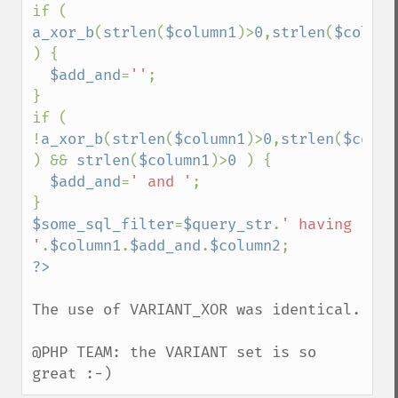
if ( 
a_xor_b
(
strlen
(
$column1
)>
0
,
strlen
(
$column
) {

$add_and
=
''
;

}

if ( 
!
a_xor_b
(
strlen
(
$column1
)>
0
,
strlen
(
$colum
) && 
strlen
(
$column1
)>
0 
) {

$add_and
=
' and '
;

$some_sql_filter
=
$query_str
.
' having 
'
.
$column1
.
$add_and
.
$column2
The use of VARIANT_XOR was identical.

@PHP TEAM: the VARIANT set is so 
great :-)