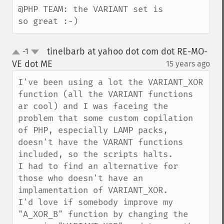
@PHP TEAM: the VARIANT set is 
so great :-)
tinelbarb at yahoo dot com dot RE-MO-
-1
up
down
VE dot ME
15 years ago
¶
I've been using a lot the VARIANT_XOR 
function (all the VARIANT functions 
ar cool) and I was faceing the 
problem that some custom copilation 
of PHP, especially LAMP packs, 
doesn't have the VARANT functions 
included, so the scripts halts.

I had to find an alternative for 
those who doesn't have an 
implamentation of VARIANT_XOR.

I'd love if somebody improve my 
"A_XOR_B" function by changing the 