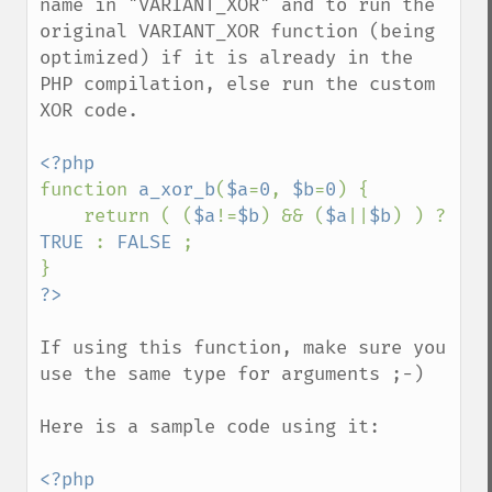
name in "VARIANT_XOR" and to run the 
original VARIANT_XOR function (being 
optimized) if it is already in the 
PHP compilation, else run the custom 
XOR code.

function 
a_xor_b
(
$a
=
0
, 
$b
=
0
) {

    return ( (
$a
!=
$b
) && (
$a
||
$b
) ) ? 
TRUE 
: 
FALSE 
;

If using this function, make sure you 
use the same type for arguments ;-)

Here is a sample code using it:
