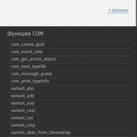
＋
Добавить
Функции COM
com_​create_​guid
com_​event_​sink
com_​get_​active_​object
com_​load_​typelib
com_​message_​pump
com_​print_​typeinfo
variant_​abs
variant_​add
variant_​and
variant_​cast
variant_​cat
variant_​cmp
variant_​date_​from_​timestamp