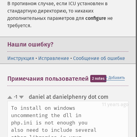
В противном случае, если ICU установлен в
стандартную директорию, то никаких
дополнительных параметров для
configure
не
требуется.
Нашли ошибку?
Инструкция
•
Исправление
•
Сообщение об ошибке
＋
Примечания пользователей
Добавить
2 notes
daniel at danielphenry dot com
-1
¶
up
down
11 years ago
To install on windows 
uncommenting the dll in 
php.ini is not enough you 
also need to include several 