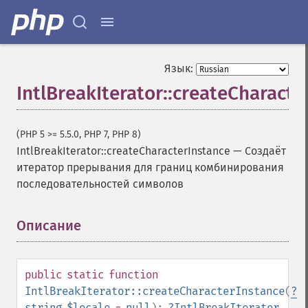
Язык:
IntlBreakIterator::createCharacte
(PHP 5 >= 5.5.0, PHP 7, PHP 8)
IntlBreakIterator::createCharacterInstance
—
Создаёт
итератор прерывания для границ комбинирования
последовательностей символов
Описание
¶
public
static
function
IntlBreakIterator::createCharacterInstance
(
?
string
$locale
=
null
):
?
IntlBreakIterator