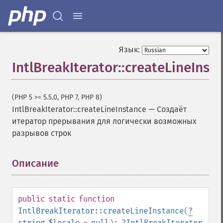
Язык:
IntlBreakIterator::createLineInst
(PHP 5 >= 5.5.0, PHP 7, PHP 8)
IntlBreakIterator::createLineInstance
—
Создаёт
итератор прерывания для логически возможных
разрывов строк
Описание
¶
public
static
function
IntlBreakIterator::createLineInstance
(
?
string
$locale
=
null
):
?
IntlBreakIterator