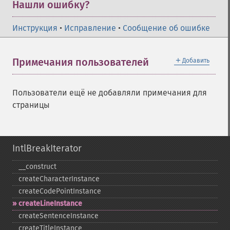
Нашли ошибку?
Инструкция
•
Исправление
•
Сообщение об ошибке
＋
Примечания пользователей
Добавить
Пользователи ещё не добавляли примечания для
страницы
IntlBreakIterator
_​_​construct
createCharacterInstance
createCodePointInstance
createLineInstance
createSentenceInstance
createTitleInstance