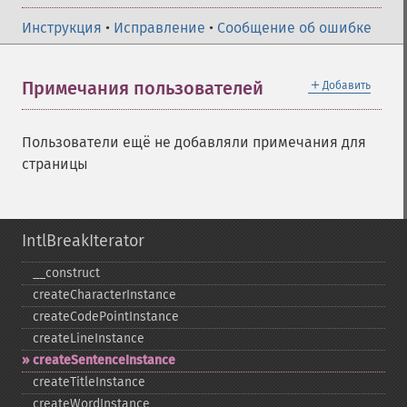
Инструкция
•
Исправление
•
Сообщение об ошибке
＋
Примечания пользователей
Добавить
Пользователи ещё не добавляли примечания для
страницы
IntlBreakIterator
_​_​construct
createCharacterInstance
createCodePointInstance
createLineInstance
createSentenceInstance
createTitleInstance
createWordInstance