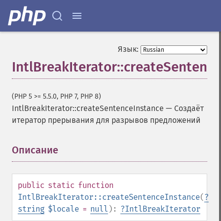
Язык:
IntlBreakIterator::createSentenc
(PHP 5 >= 5.5.0, PHP 7, PHP 8)
IntlBreakIterator::createSentenceInstance
—
Создаёт
итератор прерывания для разрывов предложений
Описание
¶
public
static
function
IntlBreakIterator::createSentenceInstance
(
?
string
$locale
=
null
):
?
IntlBreakIterator