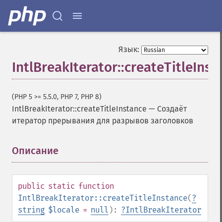
Язык:
IntlBreakIterator::createTitleInst
(PHP 5 >= 5.5.0, PHP 7, PHP 8)
IntlBreakIterator::createTitleInstance
—
Создаёт
итератор прерывания для разрывов заголовков
Описание
¶
public
static
function
IntlBreakIterator::createTitleInstance
(
?
string
$locale
=
null
):
?
IntlBreakIterator