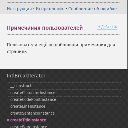
Инструкция
•
Исправление
•
Сообщение об ошибке
＋
Примечания пользователей
Добавить
Пользователи ещё не добавляли примечания для
страницы
IntlBreakIterator
_​_​construct
createCharacterInstance
createCodePointInstance
createLineInstance
createSentenceInstance
createTitleInstance
createWordInstance