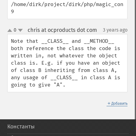
/home/dirk/project/dirk/php/magic_constan
9
chris at ocproducts dot com
0
3 years ago
¶
up
down
Note that __CLASS__ and __METHOD__ 
both reference the class the code is 
written in, not whatever the object 
class is. E.g. if you have an object 
of class B inheriting from class A, 
any usage of __CLASS__ in class A is 
going to give "A".
＋
Добавить
Константы