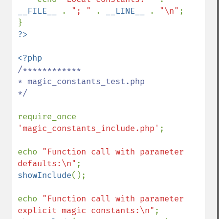
__FILE__ 
. 
"; " 
. 
__LINE__ 
. 
"\n"
;

/************

* magic_constants_test.php

*/

require_once 
'magic_constants_include.php'
;

echo 
"Function call with parameter 
defaults:\n"
showInclude
();

echo 
"Function call with parameter 
explicit magic constants:\n"