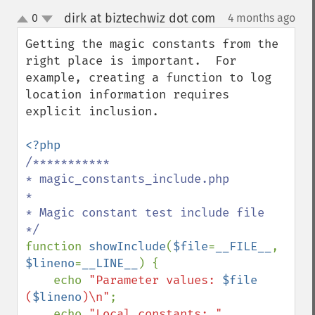
dirk at biztechwiz dot com
0
4 months ago
¶
up
down
Getting the magic constants from the 
right place is important.  For 
example, creating a function to log 
location information requires 
explicit inclusion.

/***********

* magic_constants_include.php

*

* Magic constant test include file

function 
showInclude
(
$file
=
__FILE__
, 
$lineno
=
__LINE__
) {

    echo 
"Parameter values: 
$file
(
$lineno
)\n"
;

    echo 
"Local constants: " 
. 