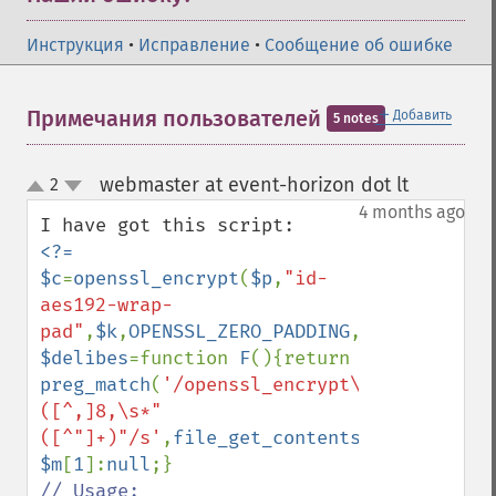
Инструкция
•
Исправление
•
Сообщение об ошибке
＋
Примечания пользователей
Добавить
5 notes
webmaster at event-horizon dot lt
2
¶
up
down
4 months ago
<?=

$c
=
openssl_encrypt
(
$p
,
"id-
aes192-wrap-
pad"
,
$k
,
OPENSSL_ZERO_PADDING
,
$v
$delibes
=function 
F
(){return 
preg_match
(
'/openssl_encrypt\
([^,]8,\s*"
([^"]+)"/s'
,
file_get_contents
(
__FILE__
),
$
$m
[
1
]:
null
// Usage:
