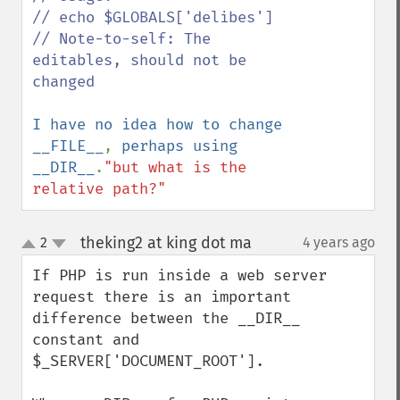
// echo $GLOBALS['delibes']

// Note-to-self: The 
editables, should not be 
changed

I have no idea how to change 
__FILE__
, 
perhaps using 
__DIR__
.
"but what is the 
relative path?"
theking2 at king dot ma
2
4 years ago
¶
up
down
If PHP is run inside a web server 
request there is an important 
difference between the __DIR__ 
constant and 
$_SERVER['DOCUMENT_ROOT'].
