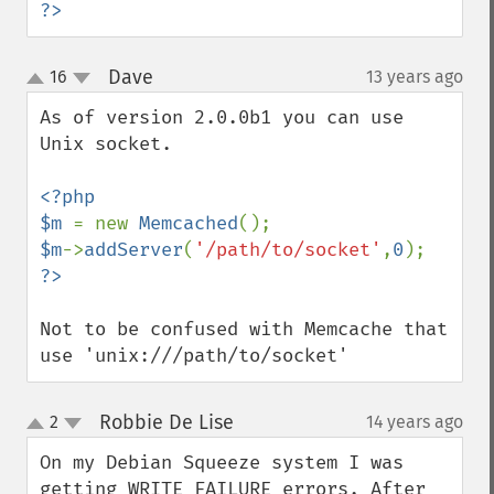
?>
Dave
16
13 years ago
¶
up
down
As of version 2.0.0b1 you can use 
Unix socket.

<?php

$m 
= new 
Memcached
$m
->
addServer
(
'/path/to/socket'
,
0
Not to be confused with Memcache that 
use 'unix:///path/to/socket'
Robbie De Lise
2
14 years ago
¶
up
down
On my Debian Squeeze system I was 
getting WRITE FAILURE errors. After 