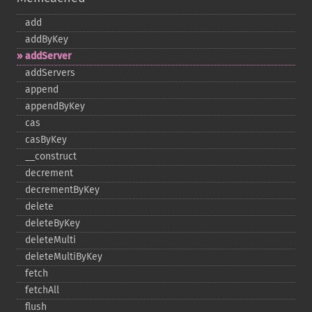
add
addByKey
addServer
addServers
append
appendByKey
cas
casByKey
_​_​construct
decrement
decrementByKey
delete
deleteByKey
deleteMulti
deleteMultiByKey
fetch
fetchAll
flush