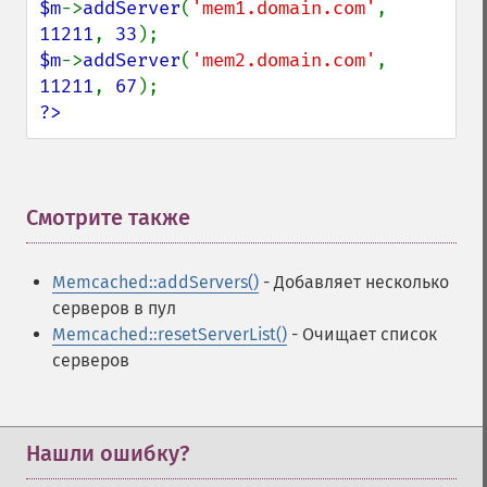
$m
->
addServer
(
'mem1.domain.com'
, 
11211
, 
33
$m
->
addServer
(
'mem2.domain.com'
, 
11211
, 
67
?>
Смотрите также
¶
Memcached::addServers()
- Добавляет несколько
серверов в пул
Memcached::resetServerList()
- Очищает список
серверов
Нашли ошибку?