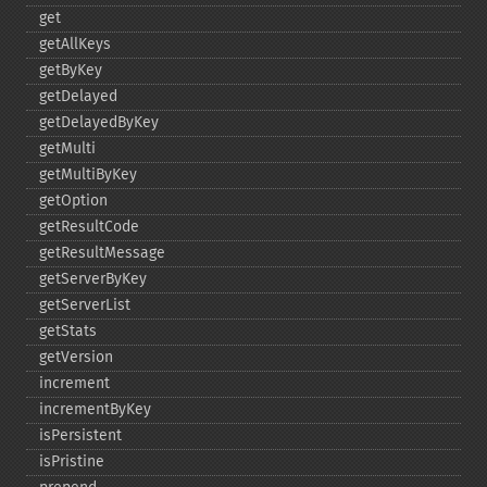
get
getAllKeys
getByKey
getDelayed
getDelayedByKey
getMulti
getMultiByKey
getOption
getResultCode
getResultMessage
getServerByKey
getServerList
getStats
getVersion
increment
incrementByKey
isPersistent
isPristine