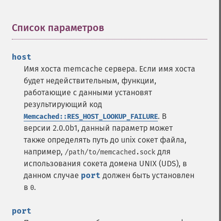
Список параметров
¶
host
Имя хоста memcache сервера. Если имя хоста
будет недействительным, функции,
работающие с данными установят
результирующий код
. В
Memcached::RES_HOST_LOOKUP_FAILURE
версии 2.0.0b1, данный параметр может
также определять путь до unix сокет файла,
например,
для
/path/to/memcached.sock
использования сокета домена UNIX (UDS), в
данном случае
port
должен быть установлен
в
.
0
port