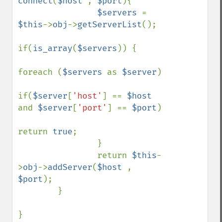
connect
(
$host 
, 
$port
){

$servers 
= 
$this
->
obj
->
getServerList
();

if(
is_array
(
$servers
)) {

foreach (
$servers 
as 
$server
)

if(
$server
[
'host'
] == 
$host 
and 
$server
[
'port'
] == 
$port
)

return 
true
;

                }

                return 
$this
-
>
obj
->
addServer
(
$host 
, 
$port
);

        }
