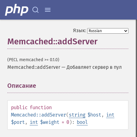
Язык:
Memcached::addServer
(PECL memcached >= 0.1.0)
Memcached::addServer
—
Добавляет сервер в пул
Описание
¶
public
function
Memcached::addServer
(
string
$host
,
int
$port
,
int
$weight
= 0
):
bool