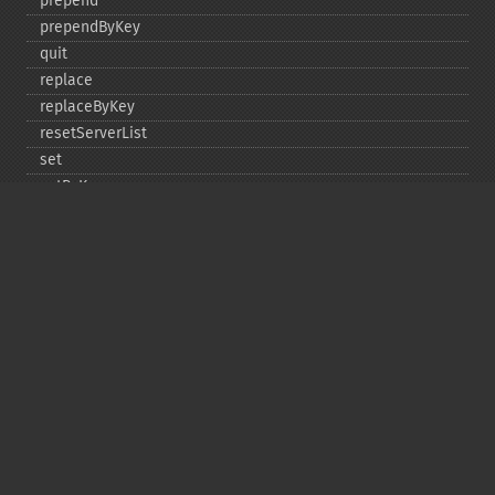
prepend
prependByKey
quit
replace
replaceByKey
resetServerList
set
setByKey
setEncodingKey
setMulti
setMultiByKey
setOption
setOptions
setSaslAuthData
touch
touchByKey