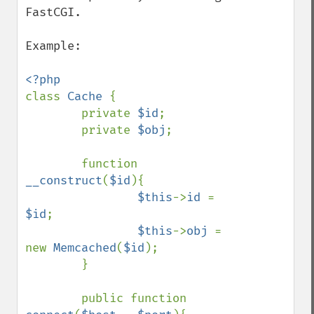
FastCGI.

Example:

class 
Cache 
{

        private 
$id
;

        private 
$obj
;

        function 
__construct
(
$id
){

$this
->
id 
= 
$id
;

$this
->
obj 
= 
new 
Memcached
(
$id
);

        }

        public function 