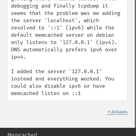
debugging and finally tcpdump it 
seems that the problem was me adding 
the server 'localhost', which 
resolved to '::1' (ipv6) while the 
default memcached server on debian 
only listens to '127.0.0.1' (ipv4). 
DNS automatically prefers ipv6 over 
ipv4. 

I added the server '127.0.0.1' 
instead and everything worked. You 
could also disable ipv6 or have 
memcached listen on ::1
＋
Добавить
Memcached