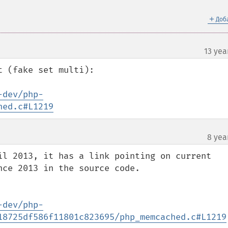
＋
Доб
13 yea
 (fake set multi):

-dev/php-
hed.c#L1219
8 yea
il 2013, it has a link pointing on current 
ce 2013 in the source code.

-dev/php-
18725df586f11801c823695/php_memcached.c#L1219