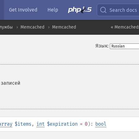
Get Involved
Help
Search docs
службы
Memcached
Memcached
« Memcached:
Язык:
 записей
array
$items
,
int
$expiration
= 0
):
bool