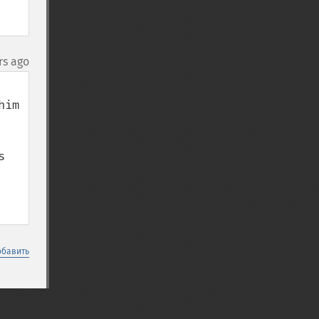
rs ago
im 
 
обавить