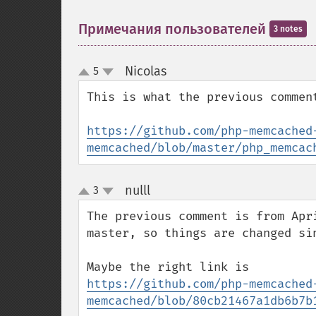
Примечания пользователей
3 notes
Nicolas
5
¶
up
down
This is what the previous comment
https://github.com/php-memcached
memcached/blob/master/php_memcac
nulll
3
¶
up
down
The previous comment is from Apr
master, so things are changed sin
https://github.com/php-memcached
memcached/blob/80cb21467a1db6b7b