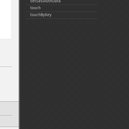
setSaslAuthData
touch
touchByKey