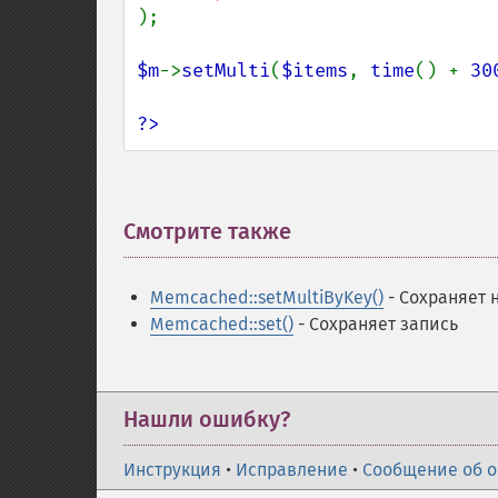
);

$m
->
setMulti
(
$items
, 
time
() + 
30
?>
Смотрите также
¶
Memcached::setMultiByKey()
- Сохраняет 
Memcached::set()
- Сохраняет запись
Нашли ошибку?
Инструкция
•
Исправление
•
Сообщение об 