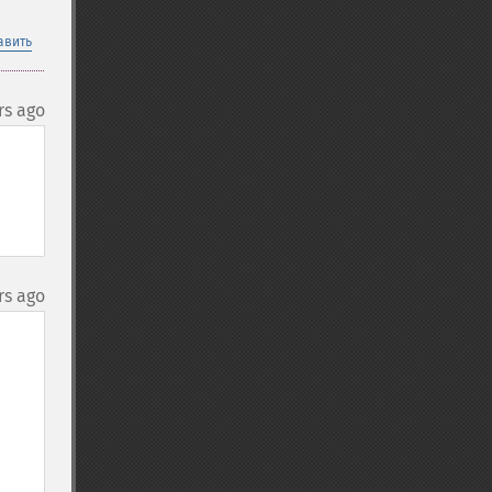
авить
rs ago
rs ago