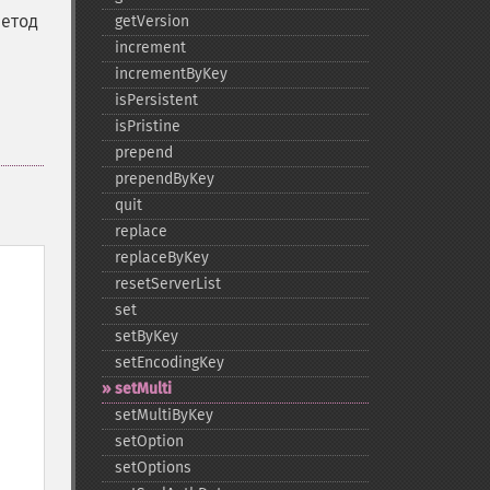
метод
getVersion
increment
incrementByKey
isPersistent
isPristine
prepend
prependByKey
quit
replace
replaceByKey
resetServerList
set
setByKey
setEncodingKey
setMulti
setMultiByKey
setOption
setOptions