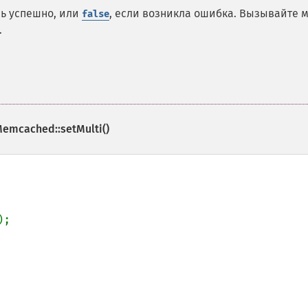
сь успешно, или
, если возникла ошибка. Вызывайте 
false
.
emcached::setMulti()
);
