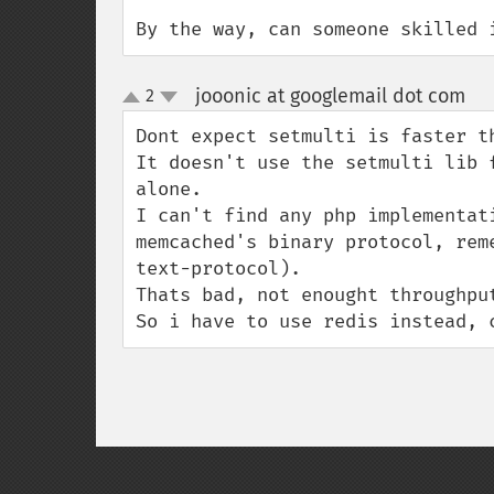
By the way, can someone skilled 
jooonic at googlemail dot com
2
¶
up
down
Dont expect setmulti is faster th
It doesn't use the setmulti lib 
alone.

I can't find any php implementat
memcached's binary protocol, rem
text-protocol).

Thats bad, not enought throughput
So i have to use redis instead, 