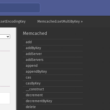
:setEncodingKey
Memcached::setMultiByKey »
Memcached
add
addByKey
addServer
addServers
append
appendByKey
cas
casByKey
_​_​construct
decrement
decrementByKey
delete