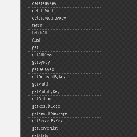
deleteByKey
deleteMulti
deleteMultiByKey
fetch
fetchAll
flush
get
getAllKeys
getByKey
getDelayed
getDelayedByKey
getMulti
getMultiByKey
getOption
getResultCode
getResultMessage
getServerByKey
getServerList
getStats