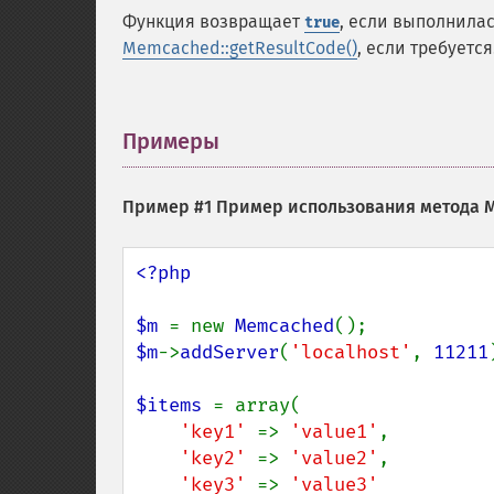
Функция возвращает
, если выполнила
true
Memcached::getResultCode()
, если требуется
Примеры
¶
Пример #1 Пример использования метода
M
<?php

$m 
= new 
Memcached
$m
->
addServer
(
'localhost'
, 
11211
$items 
= array(

'key1' 
=> 
'value1'
,

'key2' 
=> 
'value2'
,

'key3' 
=> 