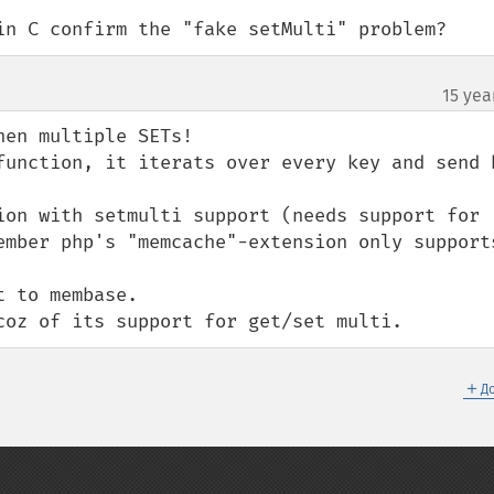
in C confirm the "fake setMulti" problem?
15 yea
en multiple SETs!

function, it iterats over every key and send h
ion with setmulti support (needs support for 
ember php's "memcache"-extension only supports
 to membase.

coz of its support for get/set multi.
＋
Д