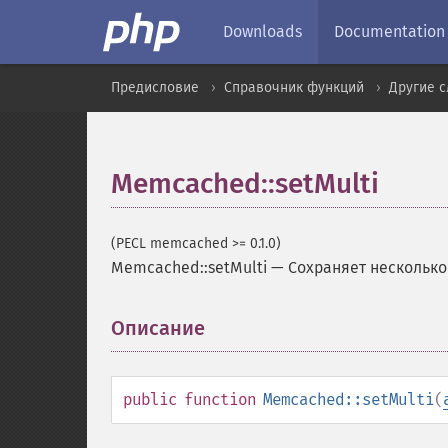
Downloads
Documentation
Предисловие
Справочник функций
Другие 
Memcached::setMulti
(PECL memcached >= 0.1.0)
Memcached::setMulti
—
Сохраняет несколько
Описание
¶
public
function
Memcached::setMulti
(