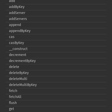
add
addByKey
addServer
addServers
append
appendByKey
cas
casByKey
_​_​construct
decrement
decrementByKey
delete
deleteByKey
deleteMulti
deleteMultiByKey
fetch
fetchAll
flush
get