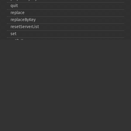
quit
replace
replaceByKey
resetServerList
set
setByKey
setEncodingKey
setMulti
setMultiByKey
setOption
setOptions
setSaslAuthData
touch
touchByKey
Copyright © 2001-2026 The PHP Documentation