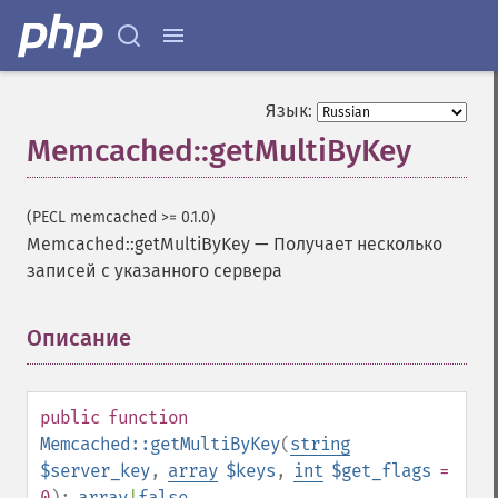
Язык:
Memcached::getMultiByKey
(PECL memcached >= 0.1.0)
Memcached::getMultiByKey
—
Получает несколько
записей с указанного сервера
Описание
¶
public
function
Memcached::getMultiByKey
(
string
$server_key
,
array
$keys
,
int
$get_flags
=
0
):
array
|
false