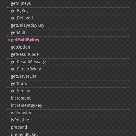
getAllKeys
getByKey
getDelayed
getDelayedByKey
getMulti
getMultiByKey
getOption
getResultCode
getResultMessage
getServerByKey
getServerList
getStats
getVersion
increment
incrementByKey
isPersistent
isPristine
prepend
prependByKey