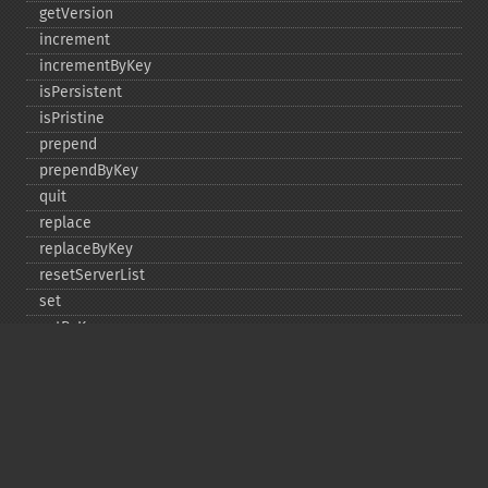
getVersion
increment
incrementByKey
isPersistent
isPristine
prepend
prependByKey
quit
replace
replaceByKey
resetServerList
set
setByKey
setEncodingKey
setMulti
setMultiByKey
setOption
setOptions
setSaslAuthData