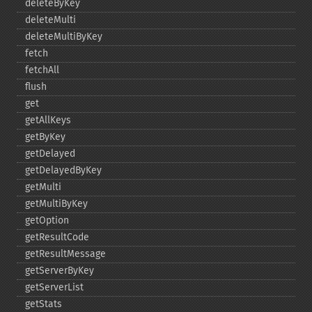
deleteByKey
deleteMulti
deleteMultiByKey
fetch
fetchAll
flush
get
getAllKeys
getByKey
getDelayed
getDelayedByKey
getMulti
getMultiByKey
getOption
getResultCode
getResultMessage
getServerByKey
getServerList
getStats