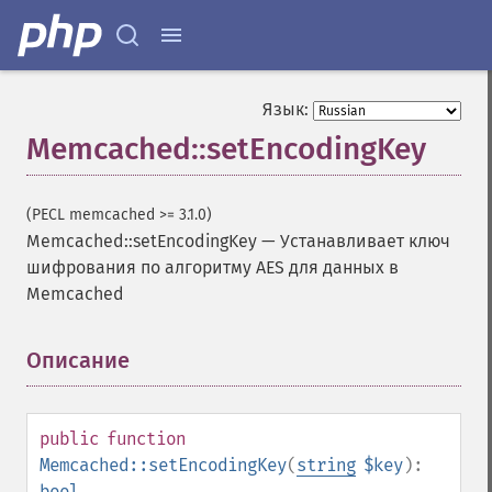
Язык:
Memcached::setEncodingKey
(PECL memcached >= 3.1.0)
Memcached::setEncodingKey
—
Устанавливает ключ
шифрования по алгоритму AES для данных в
Memcached
Описание
¶
public
function
Memcached::setEncodingKey
(
string
$key
):
bool