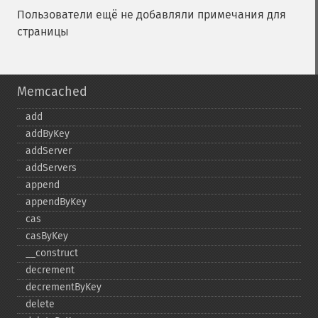
Пользователи ещё не добавляли примечания для
страницы
Memcached
add
addByKey
addServer
addServers
append
appendByKey
cas
casByKey
_​_​construct
decrement
decrementByKey
delete