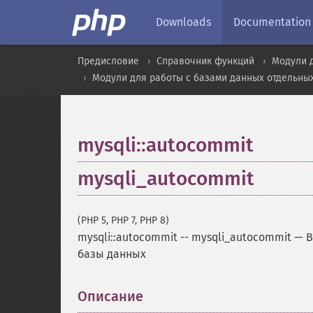
Downloads
Documentation
Предисловие
Справочник функций
Модули 
Модули для работы с базами данных отдельны
mysqli::autocommit
mysqli_autocommit
(PHP 5, PHP 7, PHP 8)
mysqli::autocommit
--
mysqli_autocommit
—
В
базы данных
Описание
¶