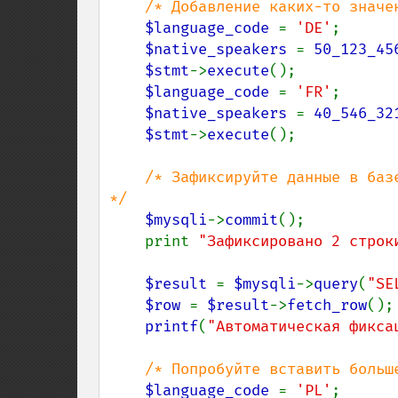
/* Добавление каких-то значен
$language_code 
= 
'DE'
;

$native_speakers 
= 
50_123_45
$stmt
->
execute
();

$language_code 
= 
'FR'
;

$native_speakers 
= 
40_546_32
$stmt
->
execute
();

/* Зафиксируйте данные в баз
*/

$mysqli
->
commit
();

    print 
"Зафиксировано 2 строк
$result 
= 
$mysqli
->
query
(
"SE
$row 
= 
$result
->
fetch_row
();

printf
(
"Автоматическая фикса
/* Попробуйте вставить больше
$language_code 
= 
'PL'
;
