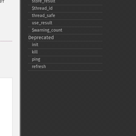
ет
store_​result
$thread_​id
thread_​safe
use_​result
$warning_​count
Deprecated
init
kill
ping
refresh