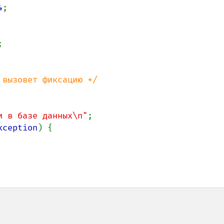
4
;



вызовет фиксацию */

и в базе данных\n"
;

xception
) {
