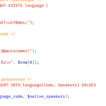
NOT EXISTS language (

RSET=utf8mb4;"
);

 @@autocommit"
 %s\n"
, 
$row
[
0
]);

добавления */

SERT INTO language(Code, Speakers) VALUES 
guage_code
, 
$native_speakers
);
