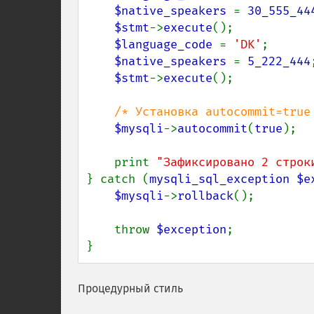
$native_speakers 
= 
30_555_44
$stmt
->
execute
();

$language_code 
= 
'DK'
;

$native_speakers 
= 
5_222_444
;
$stmt
->
execute
();

/* Установка autocommit=true 
$mysqli
->
autocommit
(
true
);

    print 
"Зафиксировано 2 строк
} catch (
mysqli_sql_exception $e
$mysqli
->
rollback
();

    throw 
$exception
;

}
Процедурный стиль