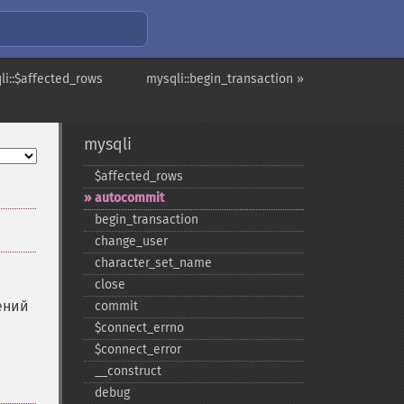
li::$affected_rows
mysqli::begin_transaction »
mysqli
$affected_​rows
autocommit
begin_​transaction
change_​user
character_​set_​name
close
ений
commit
$connect_​errno
$connect_​error
_​_​construct
debug