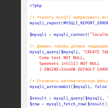
<?php

mysqli_report
(
MYSQLI_REPORT_ERRO
$mysqli 
= 
mysqli_connect
(
"localh
mysqli_query
(
$mysqli
, 
"CREATE TA
    Code text NOT NULL,

    Speakers int(11) NOT NULL

    ) ENGINE=InnoDB DEFAULT CHA
mysqli_autocommit
(
$mysqli
, 
false
$result 
= 
mysqli_query
(
$mysqli
, 
$row 
= 
mysqli_fetch_row
(
$result