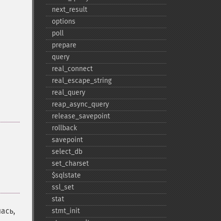
next_​result
options
poll
prepare
query
real_​connect
real_​escape_​string
real_​query
reap_​async_​query
release_​savepoint
rollback
savepoint
select_​db
set_​charset
$sqlstate
ssl_​set
stat
ась,
stmt_​init