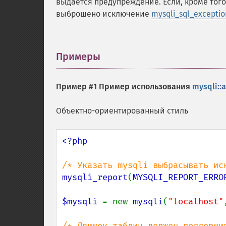
выдаётся предупреждение. Если, кроме тог
выброшено исключение
mysqli_sql_exceptio
Примеры
¶
Пример #1 Пример использования
mysqli::
Объектно-ориентированный стиль
<?php

mysqli_report
(
MYSQLI_REPORT_ERRO
$mysqli 
= new 
mysqli
(
"localhost"