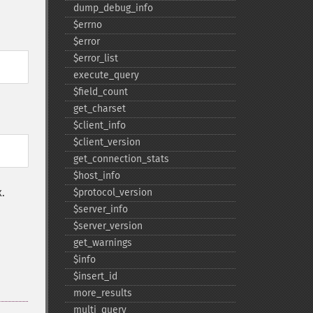
dump_​debug_​info
$errno
$error
$error_​list
execute_​query
$field_​count
get_​charset
$client_​info
$client_​version
get_​connection_​stats
$host_​info
.
$protocol_​version
$server_​info
$server_​version
get_​warnings
$info
$insert_​id
more_​results
multi_​query