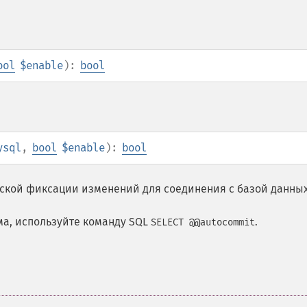
ool
$enable
):
bool
ysql
,
bool
$enable
):
bool
ской фиксации изменений для соединения с базой данных
ма, используйте команду SQL
.
SELECT @@autocommit