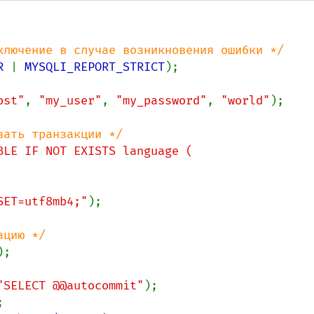
R 
| 
MYSQLI_REPORT_STRICT
);

ost"
, 
"my_user"
, 
"my_password"
, 
"world"
);

BLE IF NOT EXISTS language (

RSET=utf8mb4;"
);

);

"SELECT @@autocommit"