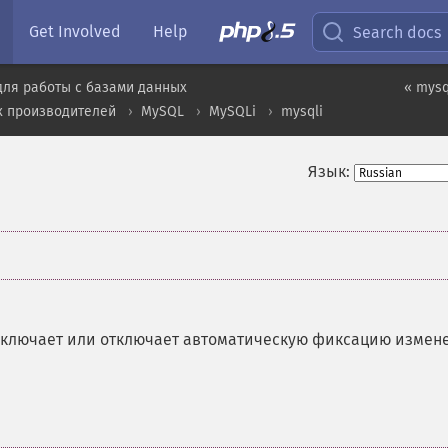
Get Involved
Help
Search docs
для работы с базами данных
« mysq
х производителей
MySQL
MySQLi
mysqli
Язык:
ключает или отключает автоматическую фиксацию измен