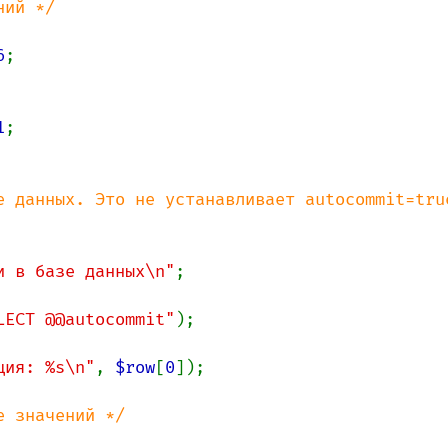
ий */

6
;

1
;

е данных. Это не устанавливает autocommit=true
и в базе данных\n"
;

LECT @@autocommit"
);

ция: %s\n"
, 
$row
[
0
]);

 значений */
