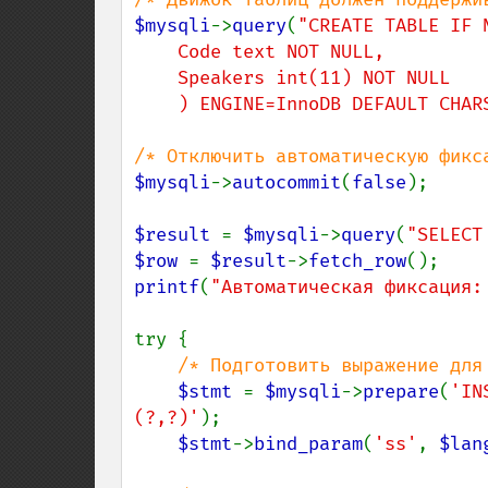
$mysqli
->
query
(
"CREATE TABLE IF 
    Code text NOT NULL,

    Speakers int(11) NOT NULL

    ) ENGINE=InnoDB DEFAULT CHA
$mysqli
->
autocommit
(
false
);

$result 
= 
$mysqli
->
query
(
"SELECT
$row 
= 
$result
->
fetch_row
printf
(
"Автоматическая фиксация:
try {

/* Подготовить выражение для 
$stmt 
= 
$mysqli
->
prepare
(
'IN
(?,?)'
);

$stmt
->
bind_param
(
'ss'
, 
$lan