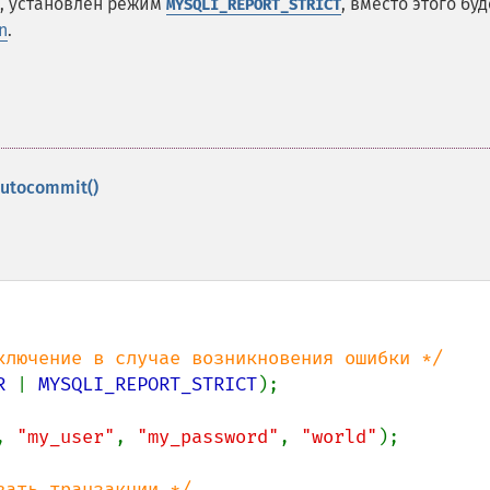
о, установлен режим
, вместо этого буд
MYSQLI_REPORT_STRICT
n
.
autocommit()
R 
| 
MYSQLI_REPORT_STRICT
);

, 
"my_user"
, 
"my_password"
, 
"world"
);
