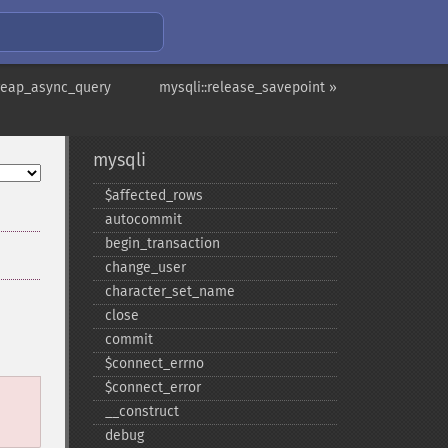
:reap_async_query
mysqli::release_savepoint »
mysqli
$affected_​rows
autocommit
begin_​transaction
change_​user
character_​set_​name
close
commit
$connect_​errno
$connect_​error
_​_​construct
debug