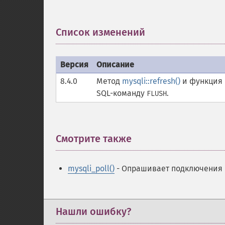
Список изменений
¶
Версия
Описание
8.4.0
Метод
mysqli::refresh()
и функция
SQL-команду
.
FLUSH
Смотрите также
¶
mysqli_poll()
- Опрашивает подключения
Нашли ошибку?