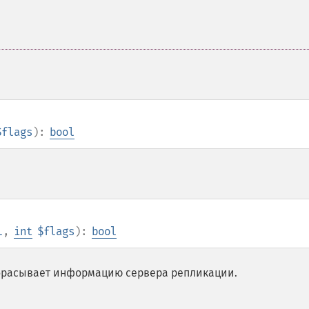
$flags
):
bool
l
,
int
$flags
):
bool
брасывает информацию сервера репликации.