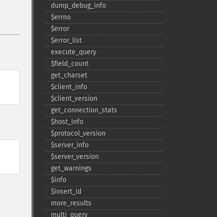
dump_​debug_​info
$errno
$error
$error_​list
execute_​query
$field_​count
get_​charset
$client_​info
$client_​version
get_​connection_​stats
$host_​info
$protocol_​version
$server_​info
$server_​version
get_​warnings
$info
$insert_​id
more_​results
multi_​query