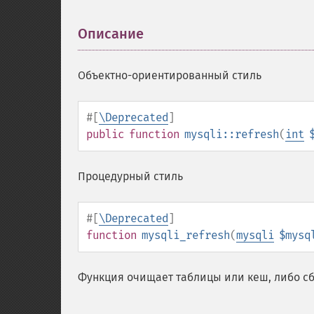
Описание
¶
Объектно-ориентированный стиль
#[
\Deprecated
]
public
function
mysqli::refresh
(
int
Процедурный стиль
#[
\Deprecated
]
function
mysqli_refresh
(
mysqli
$mysq
Функция очищает таблицы или кеш, либо с