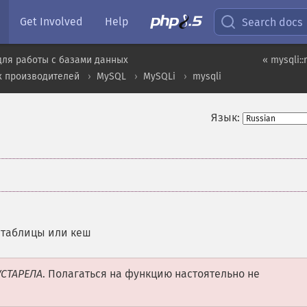
Get Involved
Help
Search docs
для работы с базами данных
« mysqli:
х производителей
MySQL
MySQLi
mysqli
Язык:
 таблицы или кеш
УСТАРЕЛА
. Полагаться на функцию настоятельно не