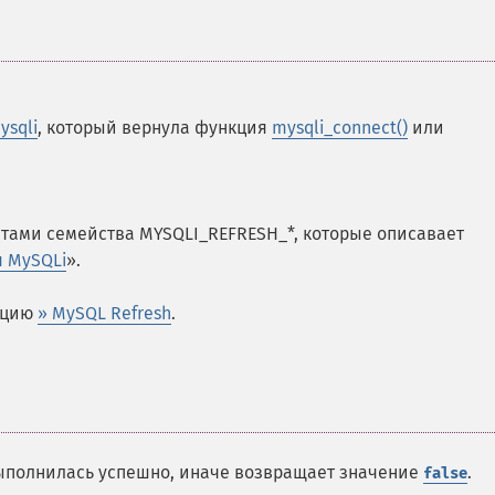
ysqli
, который вернула функция
mysqli_connect()
или
тами семейства MYSQLI_REFRESH_*, которые описавает
я MySQLi
».
ацию
» MySQL Refresh
.
выполнилась успешно, иначе возвращает значение
.
false