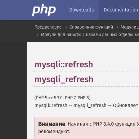
Downloads
Documentation
Предисловие
Справочник функций
Модули 
Модули для работы с базами данных отдельны
mysqli::refresh
mysqli_refresh
(PHP 5 >= 5.3.0, PHP 7, PHP 8)
mysqli::refresh
--
mysqli_refresh
—
Обновляет
Внимание
Начиная с PHP 8.4.0 функция
рекомендуют.