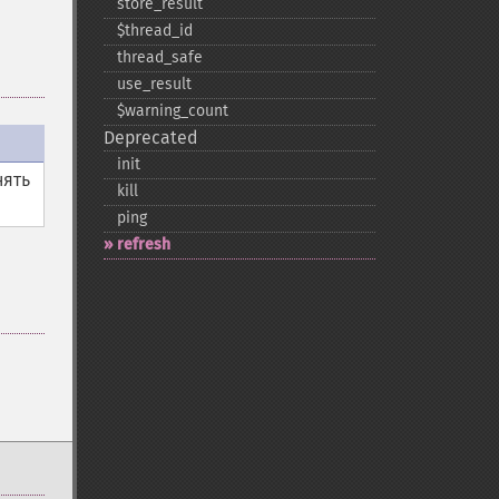
store_​result
$thread_​id
thread_​safe
use_​result
$warning_​count
Deprecated
init
нять
kill
ping
refresh