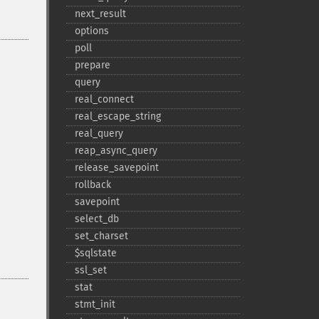
next_​result
options
poll
prepare
query
real_​connect
real_​escape_​string
real_​query
reap_​async_​query
release_​savepoint
rollback
savepoint
select_​db
set_​charset
$sqlstate
ssl_​set
stat
stmt_​init