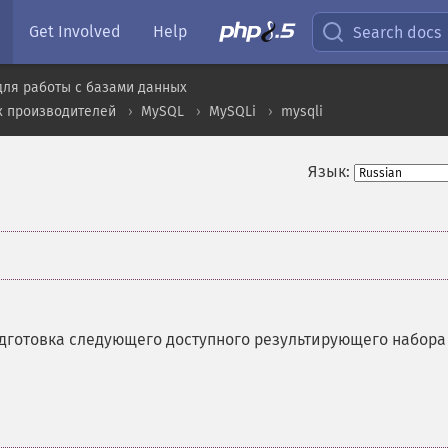
Get Involved
Help
Search docs
для работы с базами данных
х производителей
MySQL
MySQLi
mysqli
Язык:
дготовка следующего доступного результирующего набора