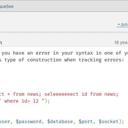
ошибке
＋
Доб
m
18 yea
¶
 you have an error in your syntax in one of yo
s type of construction when tracking errors:

ct * from news; seleeeeeeect id from news; 
' where id= 12 "
);

user
, 
$password
, 
$database
, 
$port
, 
$socket
);
