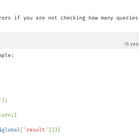
rors if you are not checking how many queries 
16 yea
ple:

'
);

urn;}

$global
[
'result'
])){
