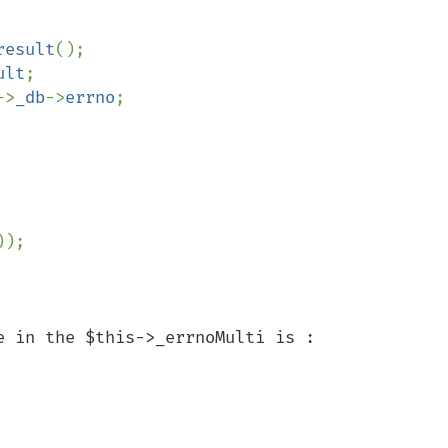
result
();

ult
;

->
_db
->
errno
;

));

 in the $this->_errnoMulti is :
