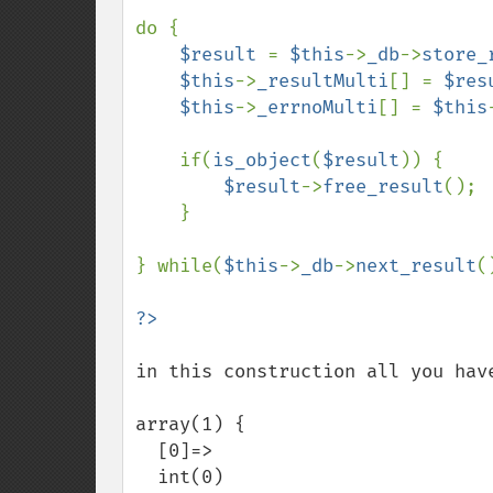
do {

$result 
= 
$this
->
_db
->
store_
$this
->
_resultMulti
[] = 
$res
$this
->
_errnoMulti
[] = 
$this
    if(
is_object
(
$result
)) {

$result
->
free_result
();

    }

} while(
$this
->
_db
->
next_result
(
in this construction all you have
array(1) {

  [0]=>

  int(0)
