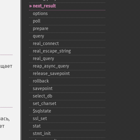
next_​result
options
poll
prepare
query
real_​connect
real_​escape_​string
real_​query
ащает
reap_​async_​query
release_​savepoint
rollback
savepoint
select_​db
set_​charset
$sqlstate
ась,
ssl_​set
ет
stat
stmt_​init