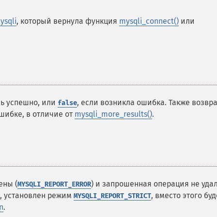
ysqli
, который вернула функция
mysqli_connect()
или
сь успешно, или
, если возникла ошибка. Также возвр
false
шибке, в отличие от
mysqli_more_results()
.
ены (
) и запрошенная операция не удал
MYSQLI_REPORT_ERROR
о, установлен режим
, вместо этого буд
MYSQLI_REPORT_STRICT
n
.