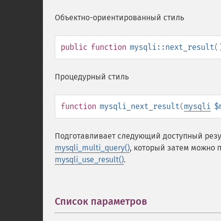
Объектно-ориентированный стиль
public
function
mysqli::next_result
(
Процедурный стиль
function
mysqli_next_result
(
mysqli
$
Подготавливает следующий доступный рез
mysqli_multi_query()
, который затем можно
mysqli_use_result()
.
Список параметров
¶