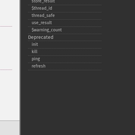
store_​result
$thread_​id
thread_​safe
use_​result
$warning_​count
Deprecated
init
kill
ping
refresh