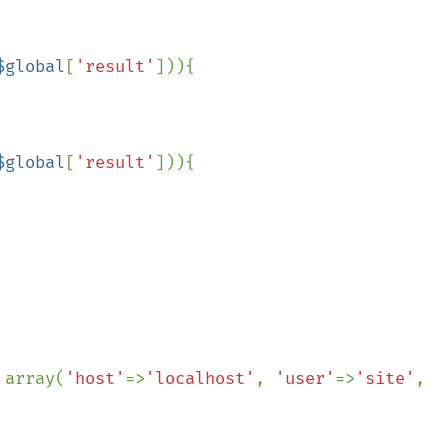
$global
[
'result'
])){

$global
[
'result'
])){

 array(
'host'
=>
'localhost'
, 
'user'
=>
'site'
, 