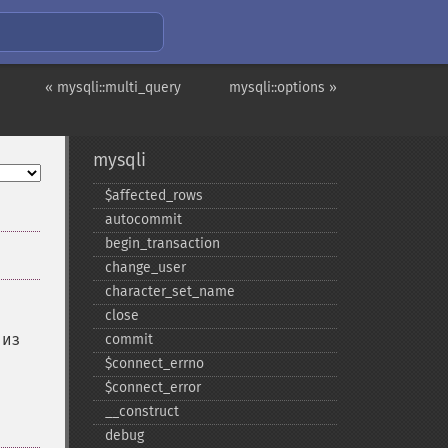
« mysqli::multi_query
mysqli::options »
mysqli
$affected_​rows
autocommit
begin_​transaction
change_​user
character_​set_​name
close
 из
commit
$connect_​errno
$connect_​error
_​_​construct
debug