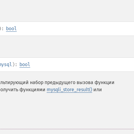
):
bool
mysql
):
bool
ультирующий набор предыдущего вызова функции
 получить функциями
mysqli_store_result()
или