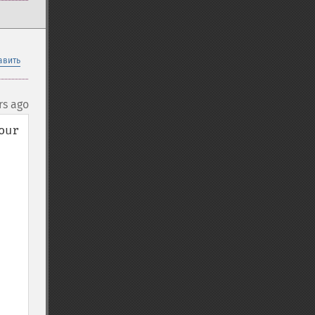
авить
rs ago
ur 