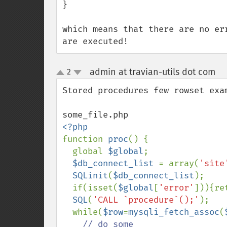
}

which means that there are no er
are executed!
admin at travian-utils dot com
2
¶
up
down
Stored procedures few rowset exam
function 
proc
() {

  global 
$global
;

$db_connect_list 
= array(
'site
SQLinit
(
$db_connect_list
);

  if(isset(
$global
[
'error'
])){ret
SQL
(
'CALL `procedure`();'
);

  while(
$row
=
mysqli_fetch_assoc
(
// do some
