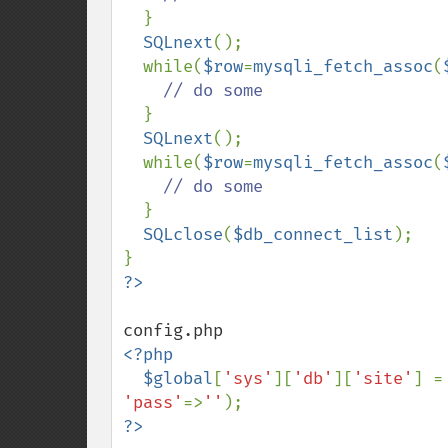
}

SQLnext
();

  while(
$row
=
mysqli_fetch_assoc
(
// do some

}

SQLnext
();

  while(
$row
=
mysqli_fetch_assoc
(
// do some

}

SQLclose
(
$db_connect_list
);

<?php

  $global
[
'sys'
][
'db'
][
'site'
] =
'pass'
=>
''