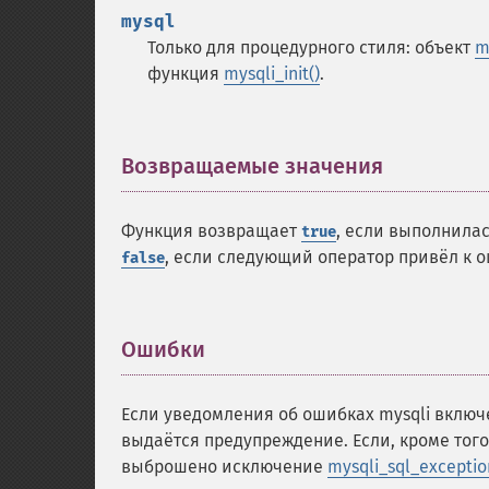
mysql
Только для процедурного стиля: объект
m
функция
mysqli_init()
.
Возвращаемые значения
¶
Функция возвращает
, если выполнила
true
, если следующий оператор привёл к о
false
Ошибки
¶
Если уведомления об ошибках mysqli включ
выдаётся предупреждение. Если, кроме тог
выброшено исключение
mysqli_sql_exceptio