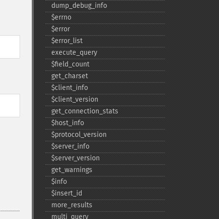
dump_​debug_​info
$errno
$error
$error_​list
execute_​query
$field_​count
get_​charset
$client_​info
$client_​version
get_​connection_​stats
$host_​info
$protocol_​version
$server_​info
$server_​version
get_​warnings
$info
$insert_​id
more_​results
multi_​query