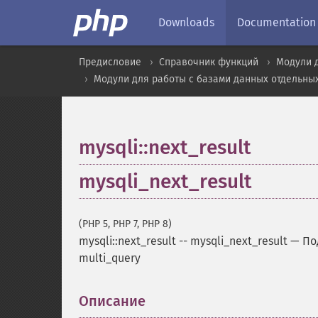
Downloads
Documentation
Предисловие
Справочник функций
Модули 
Модули для работы с базами данных отдельны
mysqli::next_result
mysqli_next_result
(PHP 5, PHP 7, PHP 8)
mysqli::next_result
--
mysqli_next_result
—
По
multi_query
Описание
¶