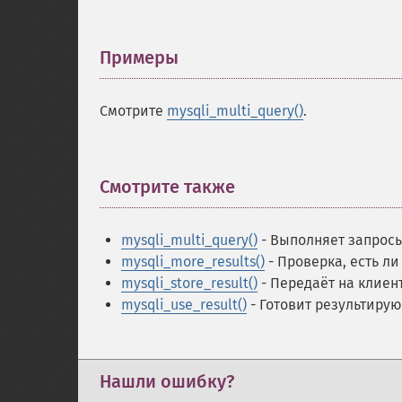
Примеры
¶
Смотрите
mysqli_multi_query()
.
Смотрите также
¶
mysqli_multi_query()
- Выполняет запросы
mysqli_more_results()
- Проверка, есть л
mysqli_store_result()
- Передаёт на клиен
mysqli_use_result()
- Готовит результиру
Нашли ошибку?