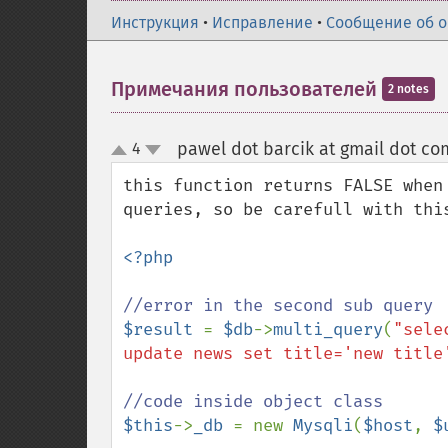
Инструкция
•
Исправление
•
Сообщение об 
Примечания пользователей
2 notes
pawel dot barcik at gmail dot co
4
up
down
this function returns FALSE when
queries, so be carefull with thi
<?php

$result 
= 
$db
->
multi_query
(
"sele
update news set title='new title
$this
->
_db 
= new 
Mysqli
(
$host
, 
$