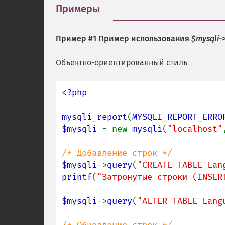
Примеры
¶
Пример #1 Пример использования
$mysqli-
Объектно-ориентированный стиль
<?php

mysqli_report
(
MYSQLI_REPORT_ERRO
$mysqli 
= new 
mysqli
(
"localhost"
$mysqli
->
query
(
"CREATE TABLE Lan
printf
(
"Затронутые строки (INSER
$mysqli
->
query
(
"ALTER TABLE Lang