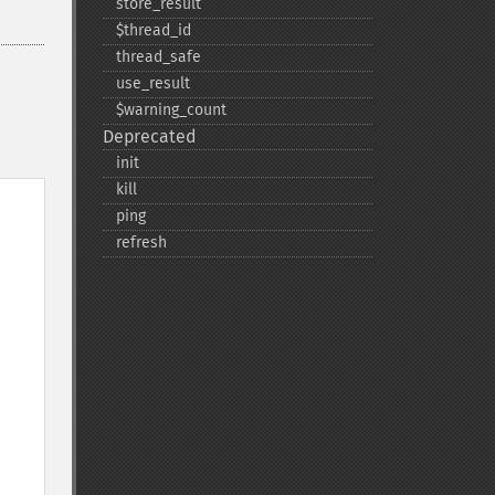
store_​result
$thread_​id
thread_​safe
use_​result
$warning_​count
Deprecated
init
kill
ping
refresh