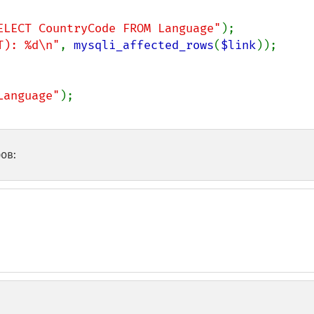
ELECT CountryCode FROM Language"
T): %d\n"
, 
mysqli_affected_rows
(
$link
));

Language"
ов: