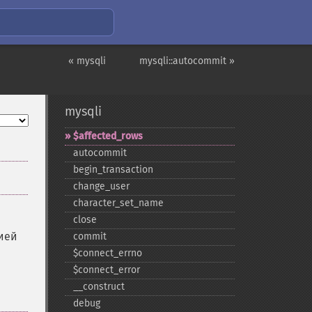
« mysqli
mysqli::autocommit »
mysqli
$affected_​rows
autocommit
begin_​transaction
change_​user
character_​set_​name
close
ией
commit
$connect_​errno
$connect_​error
_​_​construct
debug