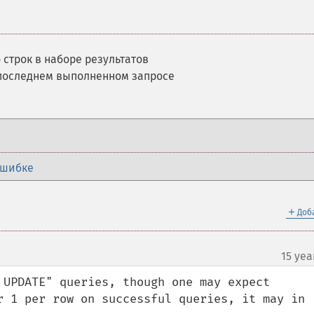
 строк в наборе результатов
последнем выполненном запросе
ошибке
＋
Доб
15 yea
 UPDATE" queries, though one may expect 
r 1 per row on successful queries, it may in 