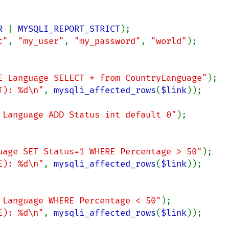
R 
| 
MYSQLI_REPORT_STRICT
t"
, 
"my_user"
, 
"my_password"
, 
"world"
);

E Language SELECT * from CountryLanguage"
T): %d\n"
, 
mysqli_affected_rows
(
$link
));

 Language ADD Status int default 0"
);

uage SET Status=1 WHERE Percentage > 50"
E): %d\n"
, 
mysqli_affected_rows
(
$link
));

 Language WHERE Percentage < 50"
E): %d\n"
, 
mysqli_affected_rows
(
$link
));
