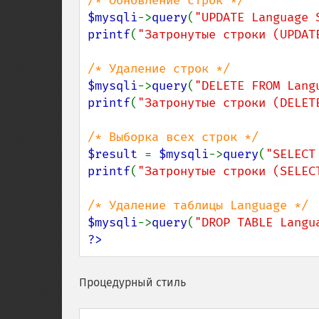
$mysqli
->
query
(
"UPDATE Language 
printf
(
"Затронутые строки (UPDAT
$mysqli
->
query
(
"DELETE FROM Lang
printf
(
"Затронутые строки (DELET
$result 
= 
$mysqli
->
query
(
"SELECT
printf
(
"Затронутые строки (SELEC
$mysqli
->
query
(
"DROP TABLE Langu
?>
Процедурный стиль