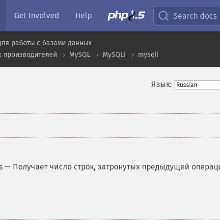
Get Involved
Help
Search docs
для работы с базами данных
х производителей
MySQL
MySQLi
mysqli
Язык:
s
—
Получает число строк, затронутых предыдущей операц