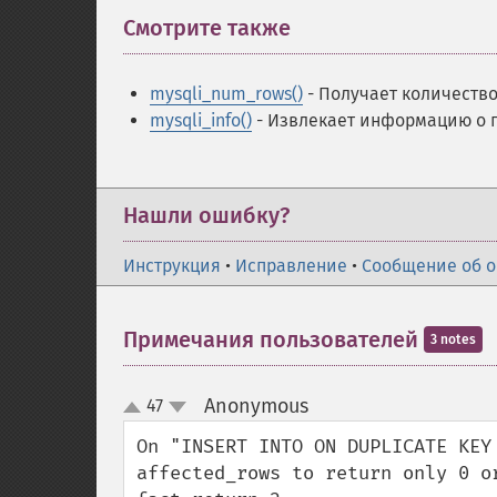
Смотрите также
¶
mysqli_num_rows()
- Получает количество
mysqli_info()
- Извлекает информацию о 
Нашли ошибку?
Инструкция
•
Исправление
•
Сообщение об 
Примечания пользователей
3 notes
Anonymous
47
¶
up
down
On "INSERT INTO ON DUPLICATE KEY
affected_rows to return only 0 o