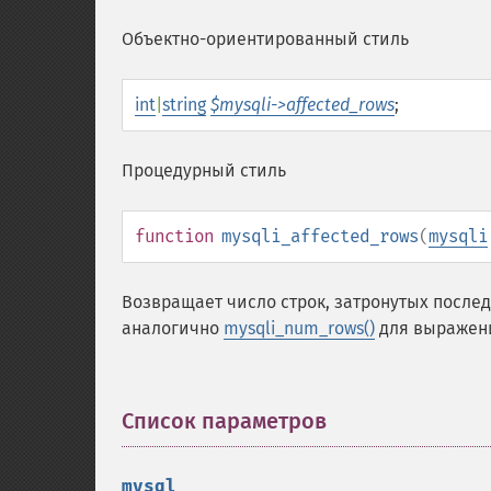
Объектно-ориентированный стиль
int
|
string
$mysqli->affected_rows
;
Процедурный стиль
function
mysqli_affected_rows
(
mysqli
Возвращает число строк, затронутых посл
аналогично
mysqli_num_rows()
для выраже
Список параметров
¶
mysql