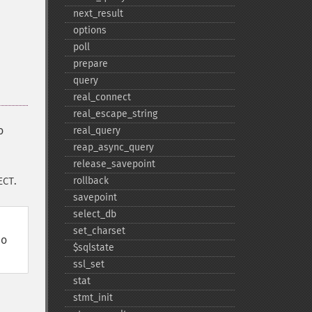
next_​result
options
poll
prepare
query
real_​connect
real_​escape_​string
о
real_​query
reap_​async_​query
release_​savepoint
.
rollback
ECT
savepoint
select_​db
set_​charset
ло
$sqlstate
ssl_​set
stat
stmt_​init