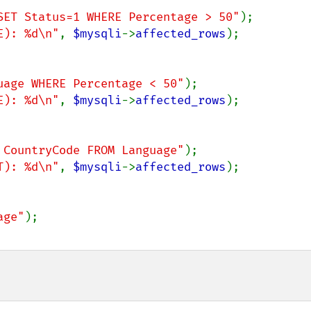
SET Status=1 WHERE Percentage > 50"
E): %d\n"
, 
$mysqli
->
affected_rows
);

uage WHERE Percentage < 50"
E): %d\n"
, 
$mysqli
->
affected_rows
);

 CountryCode FROM Language"
T): %d\n"
, 
$mysqli
->
affected_rows
);

age"