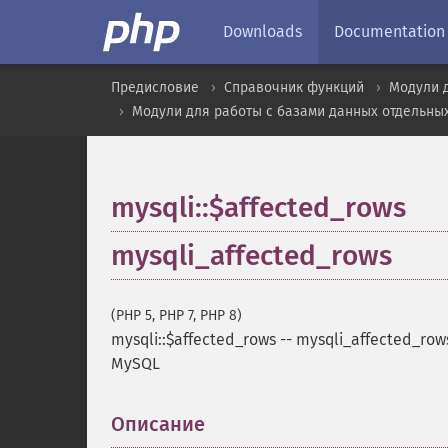
Downloads
Documentation
Предисловие
Справочник функций
Модули 
Модули для работы с базами данных отдельны
mysqli::$affected_rows
mysqli_affected_rows
(PHP 5, PHP 7, PHP 8)
mysqli::$affected_rows
--
mysqli_affected_row
MySQL
Описание
¶