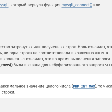
ysqli
, который вернула функция
mysqli_connect()
или
ество затронутых или полученных строк. Ноль означает, чт
ь, ни одна строка не соответствовала выражению
в
WHERE
л выполнен.
означает, что во время выполнения запроса
-1
_rows()
была вызвана для небуферизованного запроса
SEL
максимальное значение целого числа (
), то чис
PHP_INT_MAX
 строки.