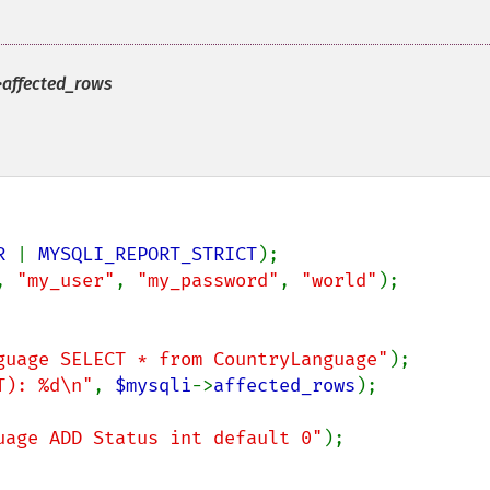
>affected_rows
R 
| 
MYSQLI_REPORT_STRICT
, 
"my_user"
, 
"my_password"
, 
"world"
);

guage SELECT * from CountryLanguage"
T): %d\n"
, 
$mysqli
->
affected_rows
);

uage ADD Status int default 0"
);
