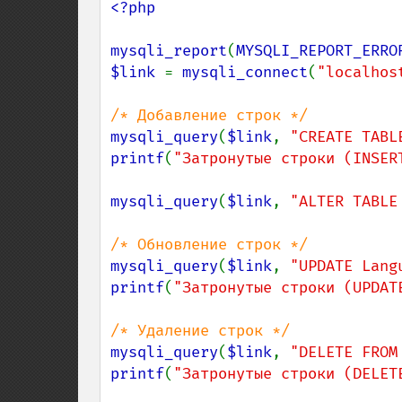
<?php

mysqli_report
(
MYSQLI_REPORT_ERRO
$link 
= 
mysqli_connect
(
"localhos
mysqli_query
(
$link
, 
"CREATE TABL
printf
(
"Затронутые строки (INSER
mysqli_query
(
$link
, 
"ALTER TABLE
mysqli_query
(
$link
, 
"UPDATE Lang
printf
(
"Затронутые строки (UPDAT
mysqli_query
(
$link
, 
"DELETE FROM
printf
(
"Затронутые строки (DELET