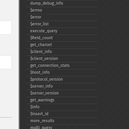
dump_​debug_​info
$errno
$error
$error_​list
execute_​query
$field_​count
get_​charset
$client_​info
$client_​version
get_​connection_​stats
$host_​info
$protocol_​version
$server_​info
$server_​version
get_​warnings
$info
$insert_​id
more_​results
multi_​query