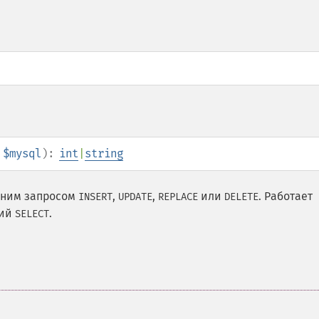
$mysql
):
int
|
string
едним запросом
,
,
или
. Работает
INSERT
UPDATE
REPLACE
DELETE
ний
.
SELECT