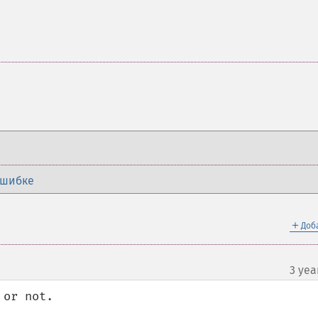
ошибке
＋
Доб
3 yea
or not.
