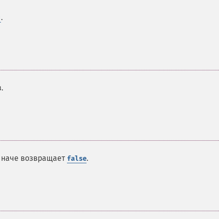
й
.
.
 иначе возвращает
.
false