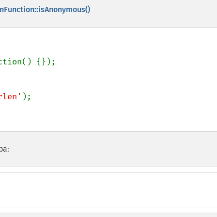
onFunction::isAnonymous()
rlen'
ра: