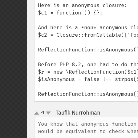
Here is an anonymous closure:

$c1 = function () {};

And here is a *non* anonymous clo
$c2 = Closure::fromCallable(['Foo
ReflectionFunction::isAnonymous(
Before PHP 8.2, one had to do thi
$r = new \ReflectionFunction($c1)
$isAnonymous = false !== strpos($
ReflectionFunction::isAnonymous(
Taufik Nurrohman
-1
¶
up
down
You know that anonymous function
would be equivalent to check whe