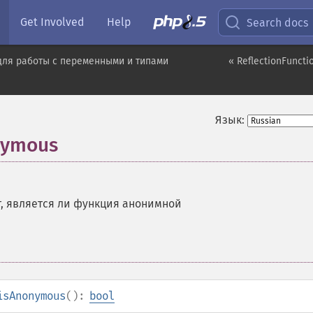
Get Involved
Help
Search docs
для работы с переменными и типами
« ReflectionFuncti
Язык:
onymous
, является ли функция анонимной
isAnonymous
():
bool