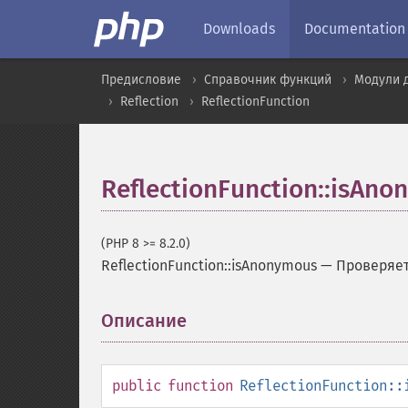
Downloads
Documentation
Предисловие
Справочник функций
Модули 
Reflection
ReflectionFunction
ReflectionFunction::isAn
(PHP 8 >= 8.2.0)
ReflectionFunction::isAnonymous
—
Проверяет
Описание
¶
public
function
ReflectionFunction::