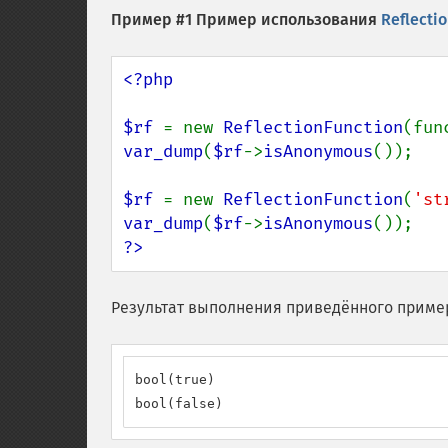
Пример #1 Пример использования
Reflecti
<?php

$rf 
= new 
ReflectionFunction
var_dump
(
$rf
->
isAnonymous
());

$rf 
= new 
ReflectionFunction
(
'st
var_dump
(
$rf
->
isAnonymous
?>
Результат выполнения приведённого приме
bool(true)

bool(false)