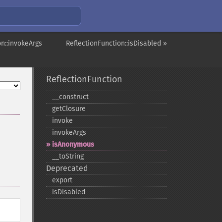
on::invokeArgs
ReflectionFunction::isDisabled »
ReflectionFunction
_​_​construct
getClosure
invoke
invokeArgs
isAnonymous
_​_​toString
Deprecated
export
isDisabled