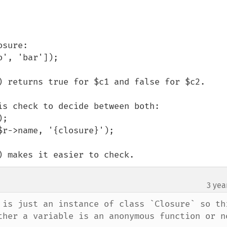
sure:

', 'bar']);

) returns true for $c1 and false for $c2.

s check to decide between both:

;

r->name, '{closure}');

) makes it easier to check.
3 yea
 is just an instance of class `Closure` so thi
ther a variable is an anonymous function or no