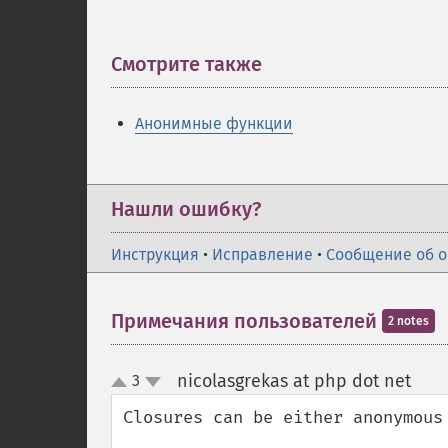
Смотрите также
¶
Анонимные функции
Нашли ошибку?
Инструкция
•
Исправление
•
Сообщение об 
Примечания пользователей
2 notes
nicolasgrekas at php dot net
3
¶
up
down
Closures can be either anonymous 