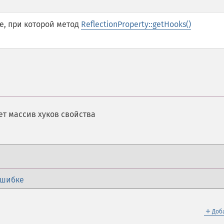
е, при которой метод
ReflectionProperty::getHooks()
т массив хуков свойства
ошибке
＋
Доб