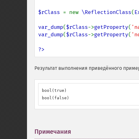
$rClass 
= new 
\ReflectionClass
(
E
var_dump
(
$rClass
->
getProperty
(
'n
var_dump
(
$rClass
->
getProperty
(
'n
?>
Результат выполнения приведённого приме
bool(true)

bool(false)
Примечания
¶