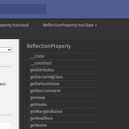
roperty::hasHook
ReflectionProperty::hasType »
ReflectionProperty
_​_​clone
_​_​construct
getAttributes
getDeclaringClass
дин
getDefaultValue
getDocComment
getHook
getHooks
getMangledName
getModifiers
getName