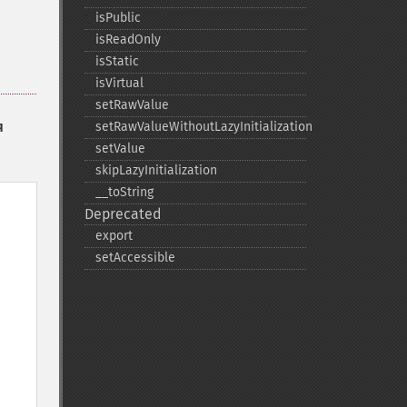
isPublic
isReadOnly
isStatic
isVirtual
setRawValue
я
setRawValueWithoutLazyInitialization
setValue
skipLazyInitialization
_​_​toString
Deprecated
export
setAccessible