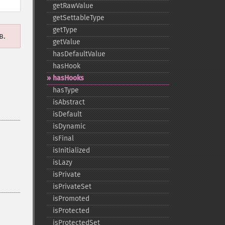
getRawValue
getSettableType
getType
в.
getValue
hasDefaultValue
hasHook
hasHooks
hasType
isAbstract
isDefault
isDynamic
isFinal
isInitialized
isLazy
isPrivate
isPrivateSet
isPromoted
isProtected
isProtectedSet