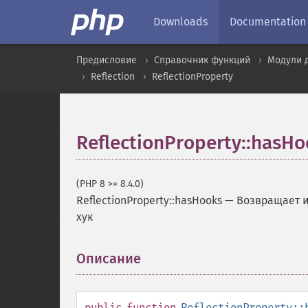
Downloads
Documentation
Предисловие
Справочник функций
Модули 
Reflection
ReflectionProperty
ReflectionProperty::hasHo
(PHP 8 >= 8.4.0)
ReflectionProperty::hasHooks
—
Возвращает и
хук
Описание
¶
public
function
ReflectionProperty::