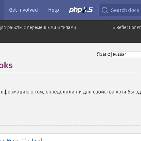
Get Involved
Help
Search docs
для работы с переменными и типами
« ReflectionP
Язык:
oks
нформацию о том, определили ли для свойства хотя бы о
hasHooks
():
bool