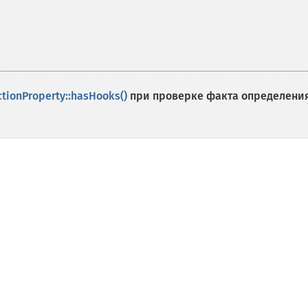
ctionProperty::hasHooks()
при проверке факта определени