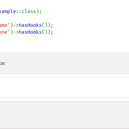
xample
::class);

ame'
)->
hasHooks
one'
)->
hasHooks
());

ра: