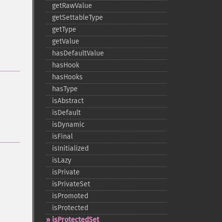
getRawValue
getSettableType
getType
getValue
hasDefaultValue
hasHook
hasHooks
hasType
isAbstract
isDefault
isDynamic
isFinal
isInitialized
isLazy
isPrivate
isPrivateSet
isPromoted
isProtected
isProtectedSet