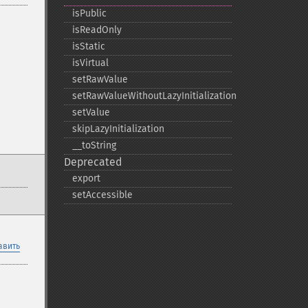
isPublic
isReadOnly
isStatic
isVirtual
setRawValue
setRawValueWithoutLazyInitialization
setValue
skipLazyInitialization
_​_​toString
Deprecated
export
setAccessible
авить