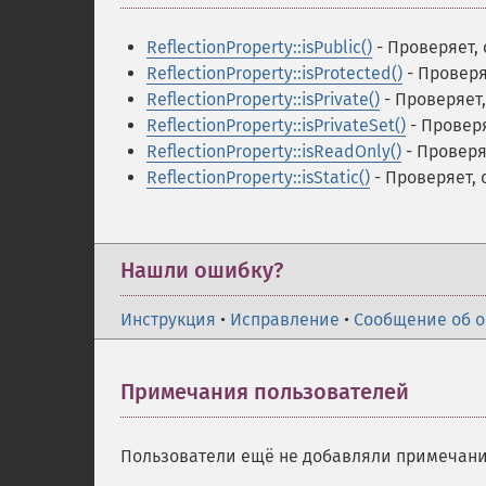
ReflectionProperty::isPublic()
- Проверяет,
ReflectionProperty::isProtected()
- Проверя
ReflectionProperty::isPrivate()
- Проверяет
ReflectionProperty::isPrivateSet()
- Провер
ReflectionProperty::isReadOnly()
- Проверя
ReflectionProperty::isStatic()
- Проверяет,
Нашли ошибку?
Инструкция
•
Исправление
•
Сообщение об 
Примечания пользователей
Пользователи ещё не добавляли примечани