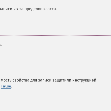
записи из-за пределов класса.
.
имость свойства для записи защитили инструкцией
е
.
false