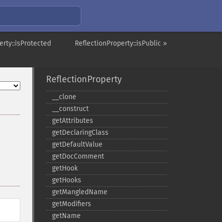
erty::isProtected
ReflectionProperty::isPublic »
ReflectionProperty
_​_​clone
_​_​construct
getAttributes
getDeclaringClass
getDefaultValue
getDocComment
getHook
getHooks
getMangledName
getModifiers
getName