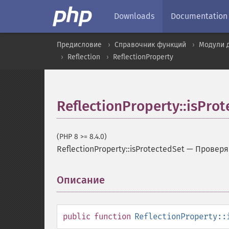
Downloads
Documentation
Предисловие
Справочник функций
Модули 
Reflection
ReflectionProperty
ReflectionProperty::isPro
(PHP 8 >= 8.4.0)
ReflectionProperty::isProtectedSet
—
Проверя
Описание
¶
public
function
ReflectionProperty::