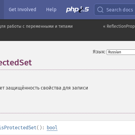
Get Involved
Help
Search docs
для работы с переменными и типами
« ReflectionProp
Язык:
tectedSet
ет защищённость свойства для записи
isProtectedSet
():
bool