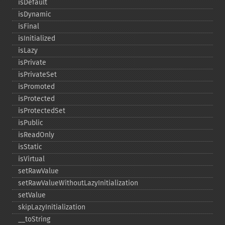
isDefault
isDynamic
isFinal
isInitialized
isLazy
isPrivate
isPrivateSet
isPromoted
isProtected
isProtectedSet
isPublic
isReadOnly
isStatic
isVirtual
setRawValue
setRawValueWithoutLazyInitialization
setValue
skipLazyInitialization
_​_​toString