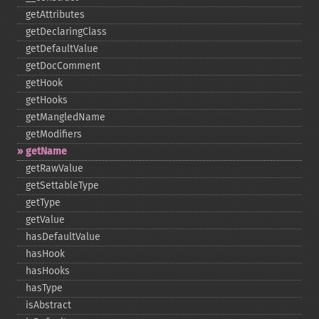
getAttributes
getDeclaringClass
getDefaultValue
getDocComment
getHook
getHooks
getMangledName
getModifiers
getName
getRawValue
getSettableType
getType
getValue
hasDefaultValue
hasHook
hasHooks
hasType
isAbstract