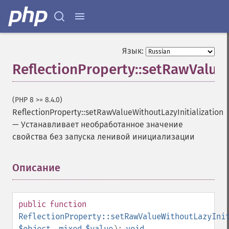
Язык:
ReflectionProperty::setRawValueW
(PHP 8 >= 8.4.0)
ReflectionProperty::setRawValueWithoutLazyInitialization
—
Устанавливает необработанное значение
свойства без запуска ленивой инициализации
Описание
¶
public
function
ReflectionProperty::setRawValueWithoutLazyIni
$object
,
mixed
$value
):
void