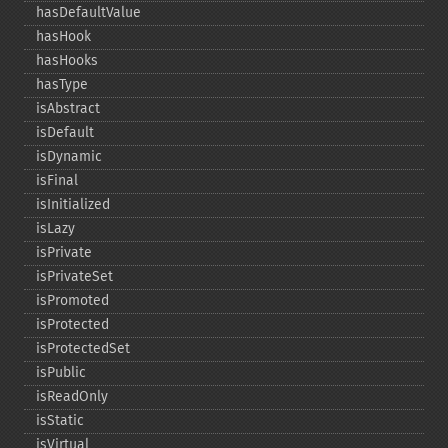
hasDefaultValue
hasHook
hasHooks
hasType
isAbstract
isDefault
isDynamic
isFinal
isInitialized
isLazy
isPrivate
isPrivateSet
isPromoted
isProtected
isProtectedSet
isPublic
isReadOnly
isStatic
isVirtual