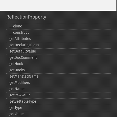
ReflectionProperty
_​_​clone
_​_​construct
getAttributes
getDeclaringClass
getDefaultValue
getDocComment
getHook
getHooks
getMangledName
getModifiers
getName
getRawValue
getSettableType
getType
getValue