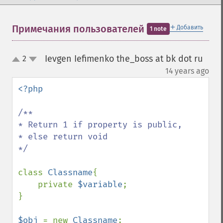
＋
Примечания пользователей
Добавить
1 note
Ievgen Iefimenko the_boss at bk dot ru
2
up
down
¶
14 years ago
<?php

/**

* Return 1 if property is public,

* else return void

*/

class 
Classname
{

    private 
$variable
;

}

$obj 
= new 
Classname