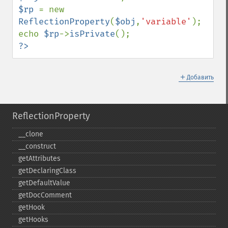
$rp 
= new 
ReflectionProperty
(
$obj
,
'variable'
);

echo 
$rp
->
isPrivate
?>
＋
Добавить
ReflectionProperty
_​_​clone
_​_​construct
getAttributes
getDeclaringClass
getDefaultValue
getDocComment
getHook
getHooks