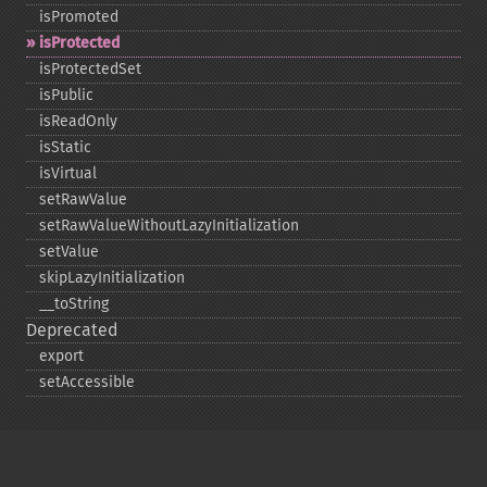
isPromoted
isProtected
isProtectedSet
isPublic
isReadOnly
isStatic
isVirtual
setRawValue
setRawValueWithoutLazyInitialization
setValue
skipLazyInitialization
_​_​toString
Deprecated
export
setAccessible