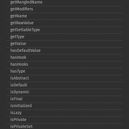
getMangledName
getModifiers
getName
getRawValue
getSettableType
getType
getValue
hasDefaultValue
hasHook
hasHooks
hasType
isAbstract
isDefault
isDynamic
isFinal
isInitialized
isLazy
isPrivate
isPrivateSet