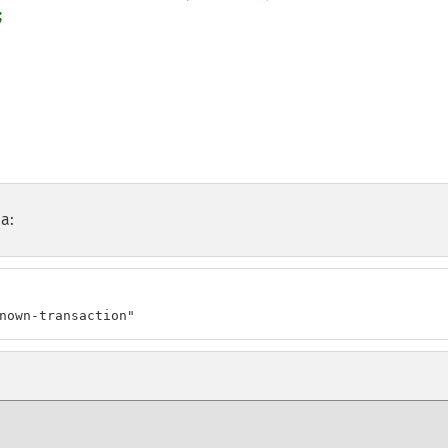


а:
nown-transaction"