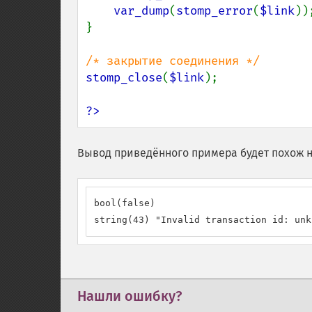
var_dump
(
stomp_error
(
$link
));
}

stomp_close
(
$link
);

?>
Вывод приведённого примера будет похож н
bool(false)

string(43) "Invalid transaction id: unk
Нашли ошибку?