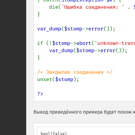
    die(
'Ошибка соединения: ' 
. 
}

var_dump
(
$stomp
->
error
());

if (!
$stomp
->
abort
(
'unknown-tran
var_dump
(
$stomp
->
error
());

}

unset(
$stomp
);

?>
Вывод приведённого примера будет похож н
bool(false)
