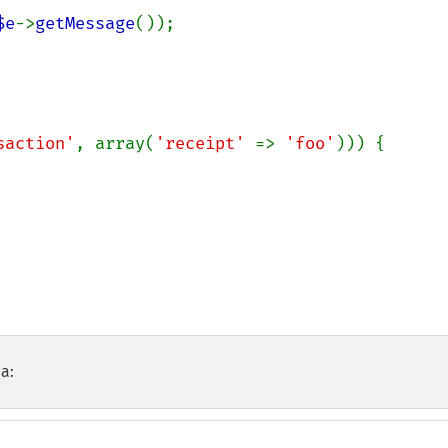
$e
->
getMessage
());

saction'
, array(
'receipt' 
=> 
'foo'
))) {

а: