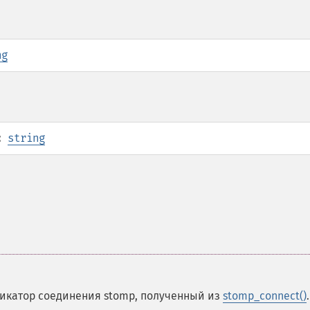
ng
:
string
фикатор соединения stomp, полученный из
stomp_connect()
.