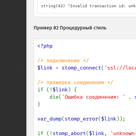
string(43) "Invalid transaction id: unk
Пример #2 Процедурный стиль
<?php

$link 
= 
stomp_connect
(
'ssl://loc
if (!
$link
) {

    die(
'Ошибка соединения: ' 
. 
}

var_dump
(
stomp_error
(
$link
));

if (!
stomp_abort
(
$link
, 
'unknown