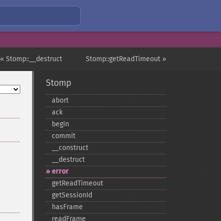
« Stomp::__destruct
Stomp::getReadTimeout »
Stomp
abort
ack
begin
commit
_​_​construct
_​_​destruct
error
getReadTimeout
getSessionId
hasFrame
readFrame