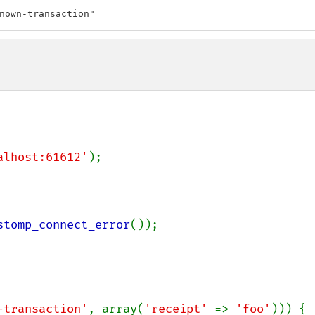
nown-transaction"
alhost:61612'
);

stomp_connect_error
());

-transaction'
, array(
'receipt' 
=> 
'foo'
))) {
