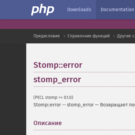
Downloads
Documentation
Предисловие
Справочник функций
Другие 
Stomp::error
stomp_error
(PECL stomp >= 0.1.0)
Stomp::error
--
stomp_error
—
Возвращает по
Описание
¶