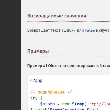
Возвращаемые значения
¶
Возвращает текст ошибки или
в случа
false
Примеры
¶
Пример #1 Объектно-ориентированный сти
<?php

try {

$stomp 
= new 
Stomp
(
'tcp://lo
} catch(
StompException $e
) {
