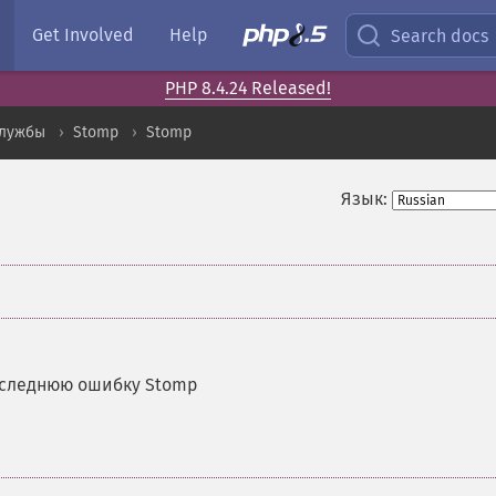
Get Involved
Help
Search docs
PHP 8.4.24 Released!
службы
Stomp
Stomp
Язык:
следнюю ошибку Stomp