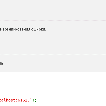
е возникновения ошибки.
ль
calhost:61613'
);
