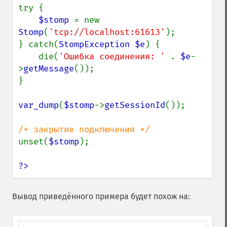
try {

$stomp 
= new 
Stomp
(
'tcp://localhost:61613'
);

} catch(
StompException $e
) {

    die(
'Ошибка соединения: ' 
. 
$e
-
>
getMessage
());

}

var_dump
(
$stomp
->
getSessionId
());

unset(
$stomp
);

?>
Вывод приведённого примера будет похож на: