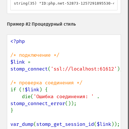
string(35) "ID:php.net-52873-1257291895530-4:14"
Пример #2 Процедурный стиль
<?php

$link 
= 
stomp_connect
(
'ssl://localhost:61612'
);

if (!
$link
) {

    die(
'Ошибка соединения: ' 
. 
stomp_connect_error
());

}

var_dump
(
stomp_get_session_id
(
$link
));
