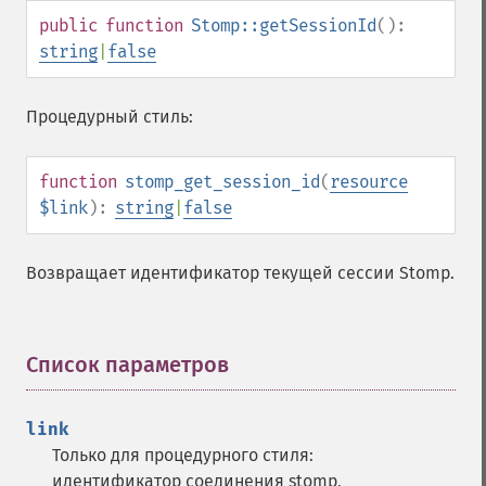
public
function
Stomp::getSessionId
():
string
|
false
Процедурный стиль:
function
stomp_get_session_id
(
resource
$link
):
string
|
false
Возвращает идентификатор текущей сессии Stomp.
Список параметров
¶
link
Только для процедурного стиля:
идентификатор соединения stomp,