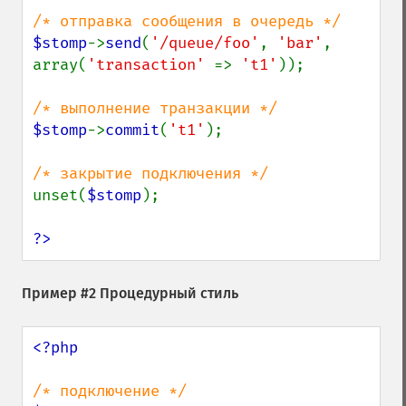
$stomp
->
send
(
'/queue/foo'
, 
'bar'
, 
array(
'transaction' 
=> 
't1'
));

$stomp
->
commit
(
't1'
);

unset(
$stomp
);

?>
Пример #2 Процедурный стиль
<?php
