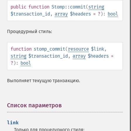
public
function
Stomp::commit
(
string
$transaction_id
,
array
$headers
= ?
):
bool
Процедурный стиль:
function
stomp_commit
(
resource
$link
,
string
$transaction_id
,
array
$headers
=
?
):
bool
Выполняет текущую транзакцию.
Список параметров
¶
link
Только для процедурного стиля: