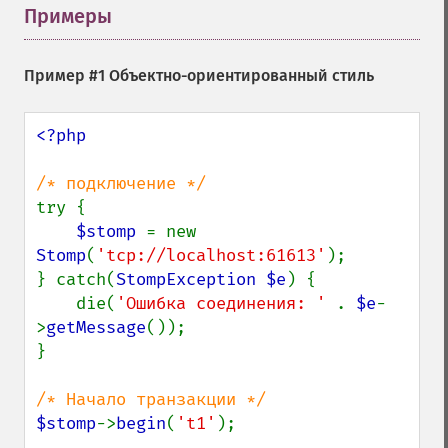
Примеры
¶
Пример #1 Объектно-ориентированный стиль
<?php

try {

$stomp 
= new 
Stomp
(
'tcp://localhost:61613'
);

} catch(
StompException $e
) {

    die(
'Ошибка соединения: ' 
. 
$e
-
>
getMessage
());

}

$stomp
->
begin
(
't1'
);
