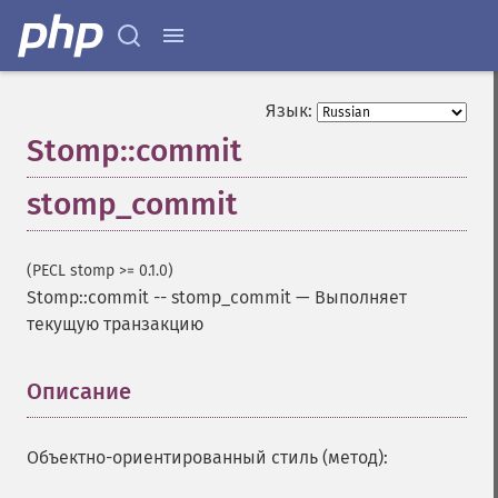
Язык:
Stomp::commit
stomp_commit
(PECL stomp >= 0.1.0)
Stomp::commit
--
stomp_commit
—
Выполняет
текущую транзакцию
Описание
¶
Объектно-ориентированный стиль (метод):