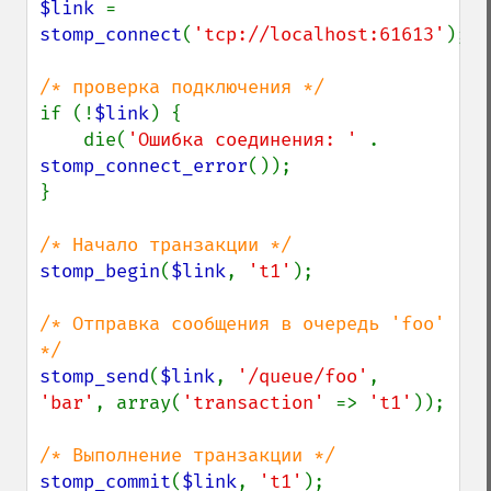
$link 
= 
stomp_connect
(
'tcp://localhost:61613'
);

if (!
$link
) {

    die(
'Ошибка соединения: ' 
. 
stomp_connect_error
());

}

stomp_begin
(
$link
, 
't1'
);

/* Отправка сообщения в очередь 'foo' 
stomp_send
(
$link
, 
'/queue/foo'
, 
'bar'
, array(
'transaction' 
=> 
't1'
));

stomp_commit
(
$link
, 
't1'
);
