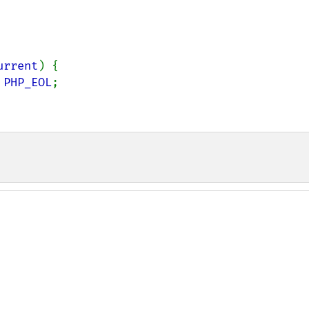
urrent
) {

 
PHP_EOL
;
