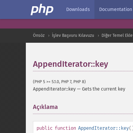
Downloads
Documentation
Önsöz
İşlev Başvuru Kılavuzu
Diğer Temel Ekle
AppendIterator::key
(PHP 5 >= 5.1.0, PHP 7, PHP 8)
AppendIterator::key
—
Gets the current key
Açıklama
¶
public
function
AppendIterator::key
(