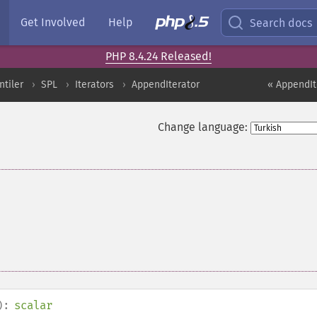
Get Involved
Help
Search docs
PHP 8.4.24 Released!
ntiler
SPL
Iterators
AppendIterator
« AppendIt
Change language:
):
scalar