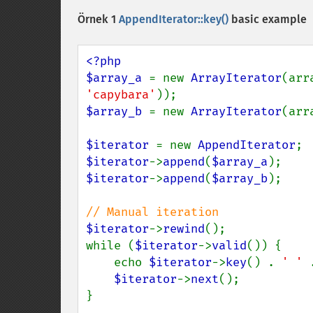
Örnek 1
AppendIterator::key()
basic example
<?php

$array_a 
= new 
ArrayIterator
(arr
'capybara'
$array_b 
= new 
ArrayIterator
(arr
$iterator 
= new 
AppendIterator
$iterator
->
append
(
$array_a
$iterator
->
append
(
$array_b
);

$iterator
->
rewind
();

while (
$iterator
->
valid
()) {

    echo 
$iterator
->
key
() . 
' ' 
$iterator
->
next
();

}
