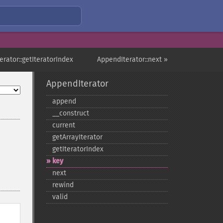
erator::getIteratorIndex
AppendIterator::next »
AppendIterator
append
_​_​construct
current
getArrayIterator
getIteratorIndex
key
next
rewind
valid