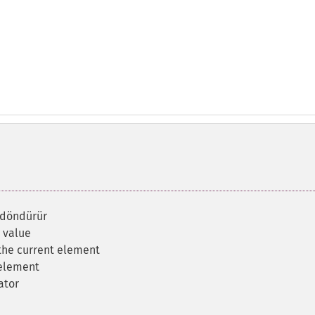
 döndürür
t value
 the current element
 element
ator