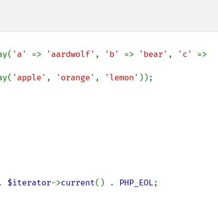
ay(
'a' 
=> 
'aardwolf'
, 
'b' 
=> 
'bear'
, 
'c' 
=> 
ay(
'apple'
, 
'orange'
, 
'lemon'
));

. 
$iterator
->
current
() . 
PHP_EOL
;
