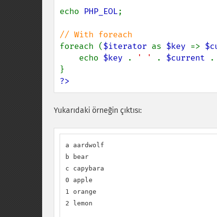
echo 
PHP_EOL
;

foreach (
$iterator 
as 
$key 
=> 
$c
    echo 
$key 
. 
' ' 
. 
$current 
.
?>
Yukarıdaki örneğin çıktısı:
a aardwolf

b bear

c capybara

0 apple

1 orange

2 lemon
