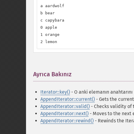
a aardwolf

b bear

c capybara

0 apple

1 orange

2 lemon
Ayrıca Bakınız
¶
Iterator::key()
- O anki elemanın anahtarını
AppendIterator::current()
- Gets the curren
AppendIterator::valid()
- Checks validity of
AppendIterator::next()
- Moves to the next
AppendIterator::rewind()
- Rewinds the Iter