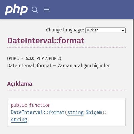
Change language:
DateInterval::format
(PHP 5 >= 5.3.0, PHP 7, PHP 8)
DateInterval::format
—
Zaman aralığını biçimler
Açıklama
¶
public
function
DateInterval::format
(
string
$biçem
):
string