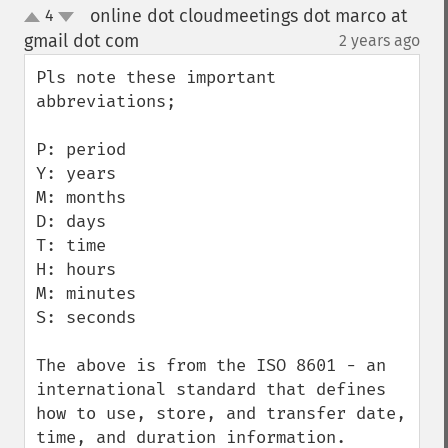
online dot cloudmeetings dot marco at
4
up
down
gmail dot com
2 years ago
¶
Pls note these important 
abbreviations; 

P: period

Y: years

M: months

D: days

T: time

H: hours

M: minutes

S: seconds

The above is from the ISO 8601 - an 
international standard that defines 
how to use, store, and transfer date, 
time, and duration information.