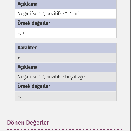
Negatifse "
", pozitifse "
" imi
-
+
,
-
+
r
Negatifse "
", pozitifse boş dizge
-
,
-
Dönen Değerler
¶