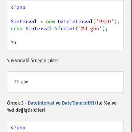
<?php

$interval 
= new 
DateInterval
(
'P32D'
);

echo 
$interval
->
format
(
'%d gün'
);

?>
Yukarıdaki örneğin çıktısı:
32 gün
Örnek 3 -
DateInterval
ve
DateTime::diff()
ile %a ve
%d değiştiricileri
<?php
