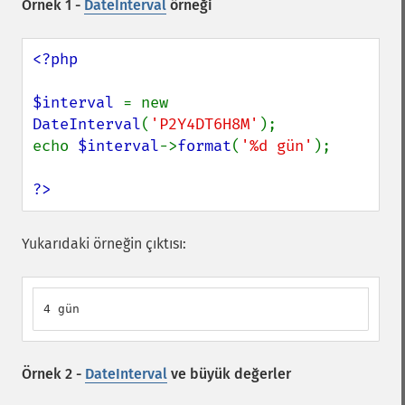
Örnek 1 -
DateInterval
örneği
<?php

$interval 
= new 
DateInterval
(
'P2Y4DT6H8M'
);

echo 
$interval
->
format
(
'%d gün'
);

?>
Yukarıdaki örneğin çıktısı:
4 gün
Örnek 2 -
DateInterval
ve büyük değerler