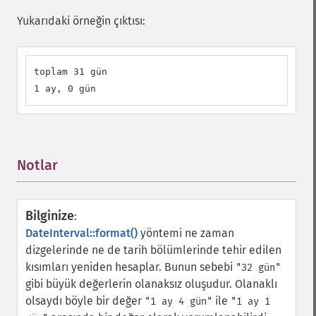
Yukarıdaki örneğin çıktısı:
toplam 31 gün

1 ay, 0 gün
Notlar
¶
Bilginize
:
DateInterval::format()
yöntemi ne zaman
dizgelerinde ne de tarih bölümlerinde tehir edilen
kısımları yeniden hesaplar. Bunun sebebi
"32 gün"
gibi büyük değerlerin olanaksız oluşudur. Olanaklı
olsaydı böyle bir değer
ile
"1 ay 4 gün"
"1 ay 1