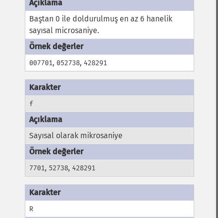
Baştan 0 ile doldurulmuş en az 6 hanelik
sayısal microsaniye.
,
,
007701
052738
428291
f
Sayısal olarak mikrosaniye
,
,
7701
52738
428291
R