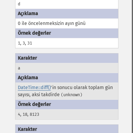
d
0 ile öncelenmeksizin ayın günü
,
,
1
3
31
a
DateTime::diff()
'in sonucu olarak toplam gün
sayısı, aksi takdirde
(unknown)
,
,
4
18
8123