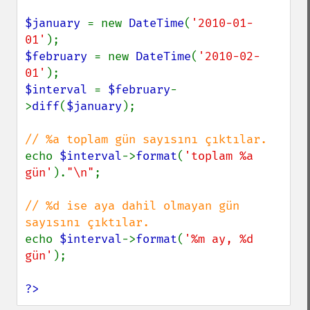
$january 
= new 
DateTime
(
'2010-01-
01'
$february 
= new 
DateTime
(
'2010-02-
01'
$interval 
= 
$february
-
>
diff
(
$january
);

echo 
$interval
->
format
(
'toplam %a 
gün'
).
"\n"
;

// %d ise aya dahil olmayan gün 
echo 
$interval
->
format
(
'%m ay, %d 
gün'
);

?>