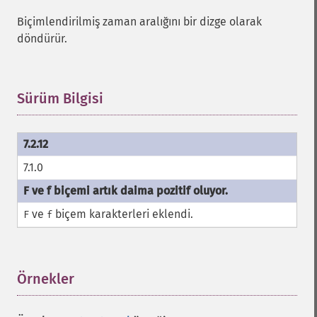
Biçimlendirilmiş zaman aralığını bir dizge olarak
döndürür.
Sürüm Bilgisi
¶
7.1.0
ve
biçem karakterleri eklendi.
F
f
Örnekler
¶