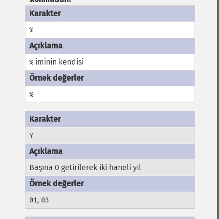
%
iminin kendisi
%
%
Y
Başına 0 getirilerek iki haneli yıl
,
01
03