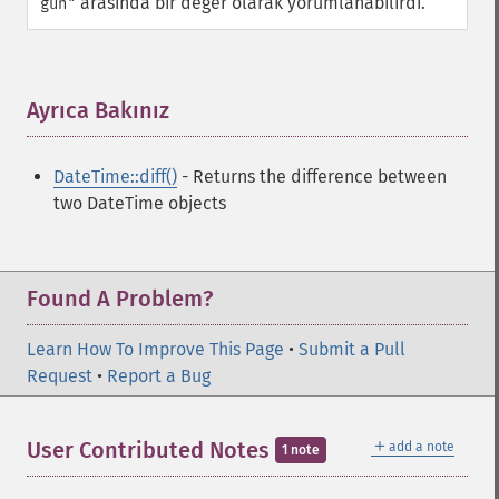
arasında bir değer olarak yorumlanabilirdi.
gün"
Ayrıca Bakınız
¶
DateTime::diff()
- Returns the difference between
two DateTime objects
Found A Problem?
Learn How To Improve This Page
•
Submit a Pull
Request
•
Report a Bug
＋
User Contributed Notes
add a note
1 note