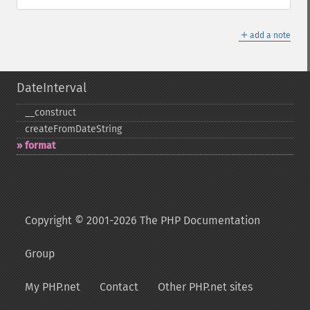
＋
add a note
DateInterval
_​_​construct
createFromDateString
format
Copyright © 2001-2026 The PHP Documentation
Group
My PHP.net
Contact
Other PHP.net sites