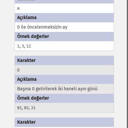
m
0 ile öncelenmeksizin ay
,
,
1
3
12
D
Başına 0 getirilerek iki haneli ayın günü
,
,
01
03
31