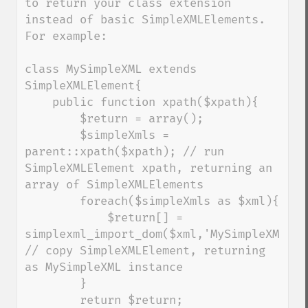
to return your class extension 
instead of basic SimpleXMLElements.  
For example:

class MySimpleXML extends 
SimpleXMLElement{

    public function xpath($xpath){ 

        $return = array();

        $simpleXmls = 
parent::xpath($xpath); // run 
SimpleXMLElement xpath, returning an 
array of SimpleXMLElements

        foreach($simpleXmls as $xml){

            $return[] = 
simplexml_import_dom($xml,'MySimpleXML'); 
// copy SimpleXMLElement, returning 
as MySimpleXML instance

        }

        return $return;
