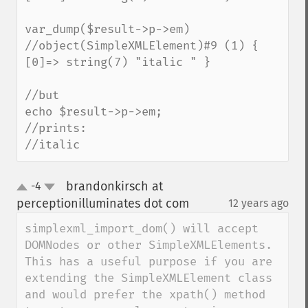
var_dump($result->p->em)

//object(SimpleXMLElement)#9 (1) { 
[0]=> string(7) "italic " }

//but

echo $result->p->em;

//prints:

//italic
brandonkirsch at
-4
up
down
perceptionilluminates dot com
12 years ago
¶
simplexml_import_dom() will accept 
DOMNodes or other SimpleXMLElements.  
This has a useful purpose if you are 
extending the SimpleXMLElement class 
and would prefer the xpath() method 