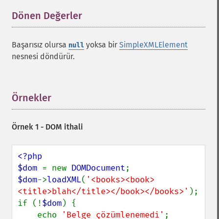
Dönen Değerler
¶
Başarısız olursa
yoksa bir
SimpleXMLElement
null
nesnesi döndürür.
Örnekler
¶
Örnek 1 - DOM ithali
<?php

$dom 
= new 
DOMDocument
$dom
->
loadXML
(
'<books><book>
<title>blah</title></book></books>'
);

if (!
$dom
) {

    echo 
'Belge çözümlenemedi'
;
