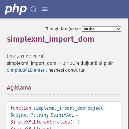
Change language:
simplexml_import_dom
(PHP 5, PHP 7, PHP 8)
simplexml_import_dom
—
Bir DOM düğümü alıp bir
SimpleXMLElement
nesnesi döndürür
Açıklama
¶
function
simplexml_import_dom
(
object
$düğüm
,
?
string
$sınıfAdı
=
SimpleXMLElement::class
):
?
SimpleXMLElement