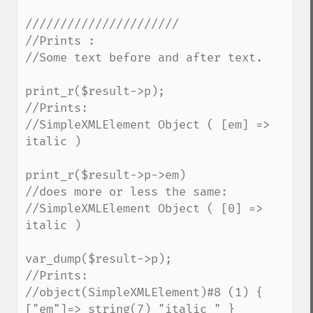
//////////////////////

//Prints :

//Some text before and after text.

print_r($result->p);

//Prints:

//SimpleXMLElement Object ( [em] => 
italic )

print_r($result->p->em)

//does more or less the same:

//SimpleXMLElement Object ( [0] => 
italic )

var_dump($result->p);

//Prints:

//object(SimpleXMLElement)#8 (1) { 
["em"]=> string(7) "italic " }
