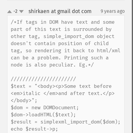
shirkaen at gmail dot com
-2
9 years ago
¶
up
down
/*If tags in DOM have text and some 
part of this text is surrounded by 
other tag, simple_import_dom object 
doesn't contain position of child 
tag, so rendering it back to html/xml 
can be a problem. Printing such a 
node is also peculiar. Eg.*/

//////////////////////

$text = "<body><p>Some text before 
<em>italic </em>and after text.</p>
</body>";

$dom = new DOMDocument;

$dom->loadHTML($text);

$result = simplexml_import_dom($dom);

echo $result->p;
