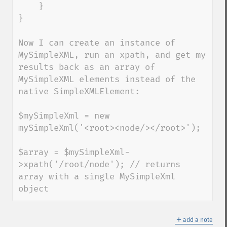
    }

}

Now I can create an instance of 
MySimpleXML, run an xpath, and get my 
results back as an array of 
MySimpleXML elements instead of the 
native SimpleXMLElement:

$mySimpleXml = new 
mySimpleXml('<root><node/></root>');

$array = $mySimpleXml-
>xpath('/root/node'); // returns 
array with a single MySimpleXml 
object
＋
add a note