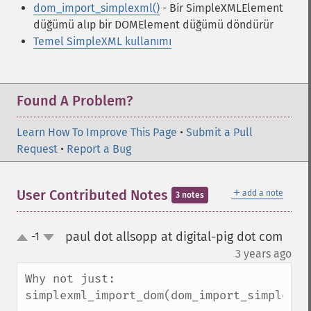
dom_import_simplexml()
- Bir SimpleXMLElement
düğümü alıp bir DOMElement düğümü döndürür
Temel SimpleXML kullanımı
Found A Problem?
Learn How To Improve This Page
•
Submit a Pull
Request
•
Report a Bug
＋
User Contributed Notes
add a note
3 notes
paul dot allsopp at digital-pig dot com
-1
up
down
¶
3 years ago
Why not just:

simplexml_import_dom(dom_import_simplexml