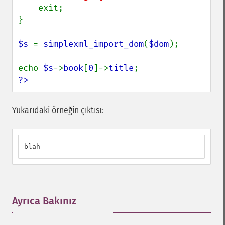
    exit;

}

$s 
= 
simplexml_import_dom
(
$dom
);

echo 
$s
->
book
[
0
]->
title
?>
Yukarıdaki örneğin çıktısı:
blah
Ayrıca Bakınız
¶