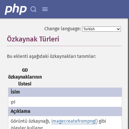
Change language:
Özkaynak Türleri
¶
Bu eklenti aşağıdaki özkaynakları tanımlar:
GD
özkaynaklarının
listesi
gd
Görüntü özkaynağı,
imagecreatefrompng()
gibi
işlevler kullanır.