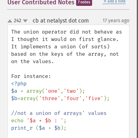
＋
User Contributed Notes
add a note
7 notes
cb at netalyst dot com
242
17 years ago
¶
up
down
The union operator did not behave as 
I thought it would on first glance. 
It implements a union (of sorts) 
based on the keys of the array, not 
on the values.

<?php

$a 
= array(
'one'
,
'two'
$b
=array(
'three'
,
'four'
,
'five'
);

echo 
'$a + $b : '
print_r 
(
$a 
+ 
$b
);
