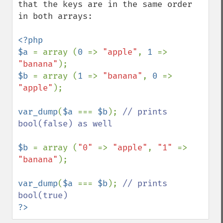
that the keys are in the same order 
in both arrays:

<?php

$a 
= array (
0 
=> 
"apple"
, 
1 
=> 
"banana"
$b 
= array (
1 
=> 
"banana"
, 
0 
=> 
"apple"
);

var_dump
(
$a 
=== 
$b
); 
// prints 
bool(false) as well

$b 
= array (
"0" 
=> 
"apple"
, 
"1" 
=> 
"banana"
);

var_dump
(
$a 
=== 
$b
); 
// prints 
?>