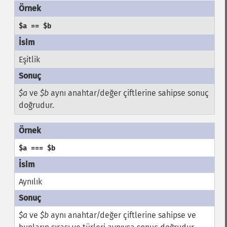
$a == $b
Eşitlik
$a
ve
$b
aynı anahtar/değer çiftlerine sahipse sonuç
doğrudur.
$a === $b
Aynılık
$a
ve
$b
aynı anahtar/değer çiftlerine sahipse ve