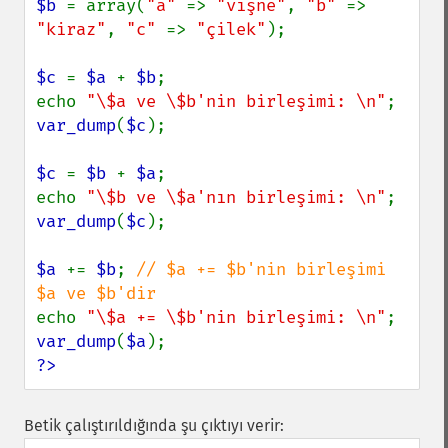
$b 
= array(
"a" 
=> 
"vişne"
, 
"b" 
=> 
"kiraz"
, 
"c" 
=> 
"çilek"
);

$c 
= 
$a 
+ 
$b
;

echo 
"\$a ve \$b'nin birleşimi: \n"
var_dump
(
$c
);

$c 
= 
$b 
+ 
$a
;

echo 
"\$b ve \$a'nın birleşimi: \n"
var_dump
(
$c
);

$a 
+= 
$b
; 
// $a += $b'nin birleşimi 
echo 
"\$a += \$b'nin birleşimi: \n"
var_dump
(
$a
?>
Betik çalıştırıldığında şu çıktıyı verir: