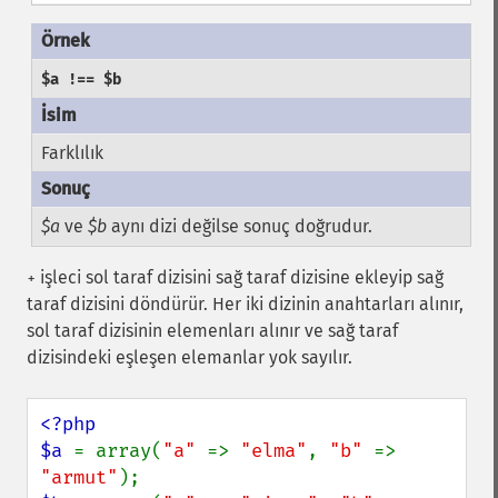
$a !== $b
Farklılık
$a
ve
$b
aynı dizi değilse sonuç doğrudur.
işleci sol taraf dizisini sağ taraf dizisine ekleyip sağ
+
taraf dizisini döndürür. Her iki dizinin anahtarları alınır,
sol taraf dizisinin elemenları alınır ve sağ taraf
dizisindeki eşleşen elemanlar yok sayılır.
<?php

$a 
= array(
"a" 
=> 
"elma"
, 
"b" 
=> 
"armut"