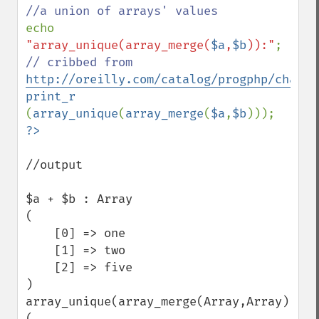
echo 
"array_unique(array_merge(
$a
,
$b
)):"
// cribbed from 
http://oreilly.com/catalog/progphp/chapte
print_r 
(
array_unique
(
array_merge
(
$a
,
$b
//output

$a + $b : Array

(

    [0] => one

    [1] => two

    [2] => five

)

array_unique(array_merge(Array,Array)):Arr
(
