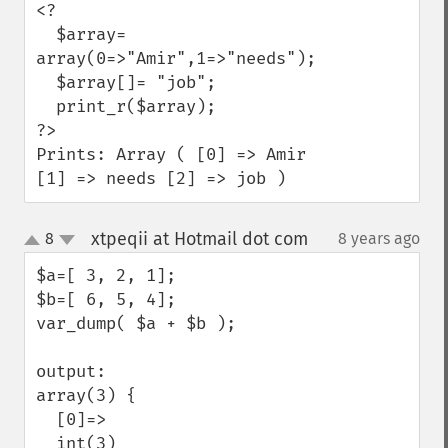
<? 

  $array= 
array(0=>"Amir",1=>"needs");

  $array[]= "job";

  print_r($array);

?>

Prints: Array ( [0] => Amir 
[1] => needs [2] => job )
xtpeqii at Hotmail dot com
8
8 years ago
¶
up
down
$a=[ 3, 2, 1];

$b=[ 6, 5, 4];

var_dump( $a + $b );

output:

array(3) {

  [0]=>

  int(3)
