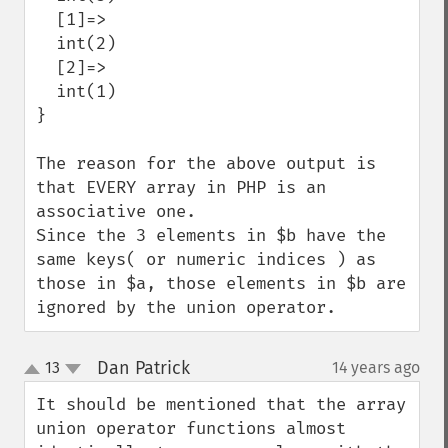
  [1]=>

  int(2)

  [2]=>

  int(1)

}

The reason for the above output is 
that EVERY array in PHP is an 
associative one.  

Since the 3 elements in $b have the 
same keys( or numeric indices ) as 
those in $a, those elements in $b are 
ignored by the union operator.
Dan Patrick
13
14 years ago
¶
up
down
It should be mentioned that the array 
union operator functions almost 