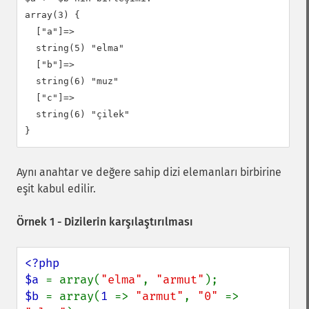
array(3) {

  ["a"]=>

  string(5) "elma"

  ["b"]=>

  string(6) "muz"

  ["c"]=>

  string(6) "çilek"

Aynı anahtar ve değere sahip dizi elemanları birbirine
eşit kabul edilir.
Örnek 1 - Dizilerin karşılaştırılması
<?php

$a 
= array(
"elma"
, 
"armut"
$b 
= array(
1 
=> 
"armut"
, 
"0" 
=> 