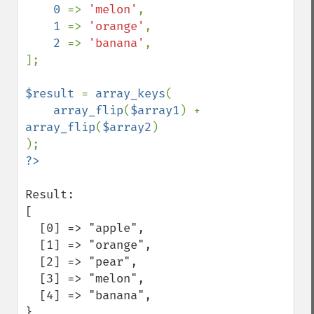
0 
=> 
'melon'
,

1 
=> 
'orange'
,

2 
=> 
'banana'
,

];

$result 
= 
array_keys
(

array_flip
(
$array1
) + 
array_flip
(
$array2
)

Result:

[

  [0] => "apple",

  [1] => "orange",

  [2] => "pear",

  [3] => "melon",

  [4] => "banana",

}