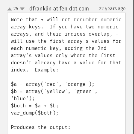
dfranklin at fen dot com
25
22 years ago
¶
up
down
Note that + will not renumber numeric 
array keys.  If you have two numeric 
arrays, and their indices overlap, + 
will use the first array's values for 
each numeric key, adding the 2nd 
array's values only where the first 
doesn't already have a value for that 
index.  Example:

$a = array('red', 'orange');

$b = array('yellow', 'green', 
'blue');

$both = $a + $b;

var_dump($both);

Produces the output:
