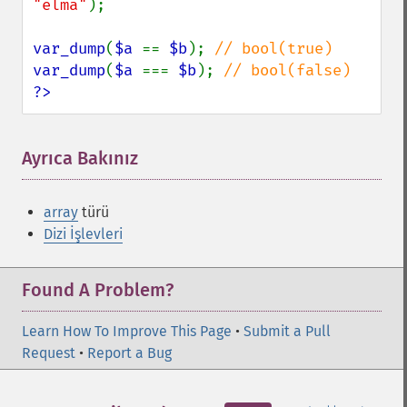
"elma"
);

var_dump
(
$a 
== 
$b
); 
var_dump
(
$a 
=== 
$b
); 
?>
Ayrıca Bakınız
array
türü
Dizi İşlevleri
Found A Problem?
Learn How To Improve This Page
•
Submit a Pull
Request
•
Report a Bug