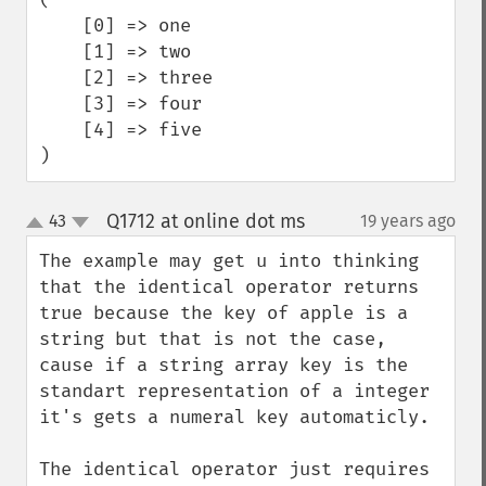
    [0] => one

    [1] => two

    [2] => three

    [3] => four

    [4] => five

)
Q1712 at online dot ms
43
19 years ago
¶
up
down
The example may get u into thinking 
that the identical operator returns 
true because the key of apple is a 
string but that is not the case, 
cause if a string array key is the 
standart representation of a integer 
it's gets a numeral key automaticly. 

The identical operator just requires 