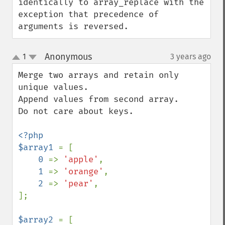
identically to array_replace with the 
exception that precedence of 
arguments is reversed.
Anonymous
1
3 years ago
¶
up
down
Merge two arrays and retain only 
unique values.

Append values from second array.

Do not care about keys.

<?php

$array1 
= [

0 
=> 
'apple'
,

1 
=> 
'orange'
,

2 
=> 
'pear'
,

];

$array2 
= [
