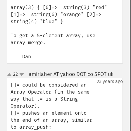
array(3) { [0]=>  string(3) "red" 
[1]=>  string(6) "orange" [2]=>  
string(4) "blue" }

To get a 5-element array, use 
array_merge.

    Dan
amirlaher AT yahoo DOT co SPOT uk
22
¶
up
down
23 years ago
[]= could be considered an 
Array Operator (in the same 
way that .= is a String 
Operator). 

[]= pushes an element onto 
the end of an array, similar 
to array_push:
