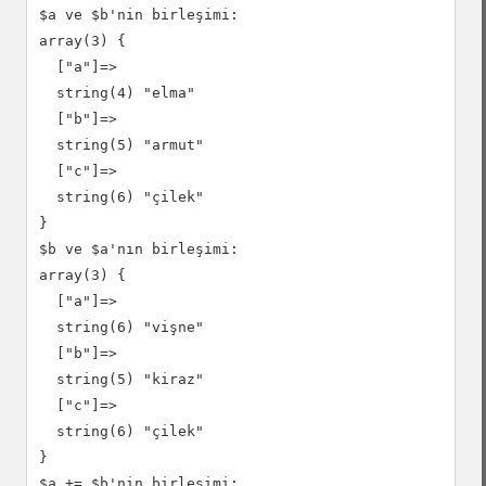
$a ve $b'nin birleşimi:

array(3) {

  ["a"]=>

  string(4) "elma"

  ["b"]=>

  string(5) "armut"

  ["c"]=>

  string(6) "çilek"

}

$b ve $a'nın birleşimi:

array(3) {

  ["a"]=>

  string(6) "vişne"

  ["b"]=>

  string(5) "kiraz"

  ["c"]=>

  string(6) "çilek"

}

$a += $b'nin birleşimi:
