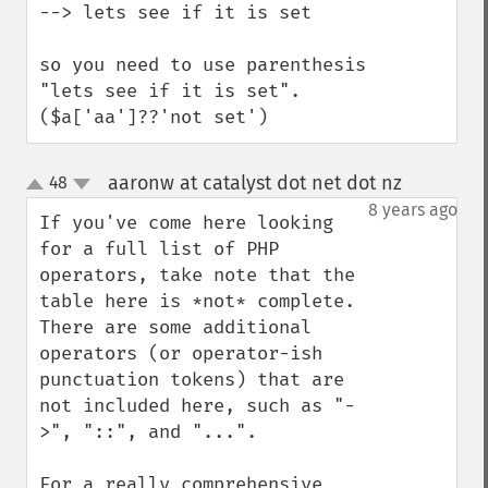
--> lets see if it is set

so you need to use parenthesis

"lets see if it is set".
($a['aa']??'not set')
aaronw at catalyst dot net dot nz
48
¶
up
down
8 years ago
If you've come here looking 
for a full list of PHP 
operators, take note that the 
table here is *not* complete. 
There are some additional 
operators (or operator-ish 
punctuation tokens) that are 
not included here, such as "-
>", "::", and "...".

For a really comprehensive 