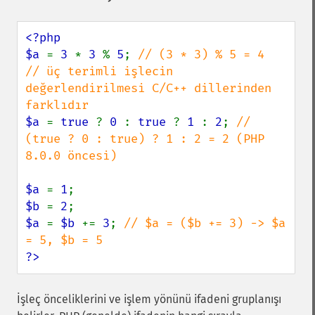
<?php

$a 
= 
3 
* 
3 
% 
5
; 
// (3 * 3) % 5 = 4

// üç terimli işlecin 
değerlendirilmesi C/C++ dillerinden 
$a 
= 
true 
? 
0 
: 
true 
? 
1 
: 
2
; 
// 
(true ? 0 : true) ? 1 : 2 = 2 (PHP 
8.0.0 öncesi)

$a 
= 
1
$b 
= 
2
$a 
= 
$b 
+= 
3
; 
// $a = ($b += 3) -> $a 
?>
İşleç önceliklerini ve işlem yönünü ifadeni gruplanışı