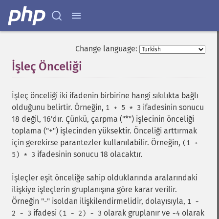
Change language:
İşleç Önceliği
¶
İşleç önceliği iki ifadenin birbirine hangi sıkılıkta bağlı
olduğunu belirtir. Örneğin,
ifadesinin sonucu
1 + 5 * 3
18 değil, 16'dır. Çünkü, çarpma ("*") işlecinin önceliği
toplama ("+") işlecinden yüksektir. Önceliği arttırmak
için gerekirse parantezler kullanılabilir. Örneğin,
(1 +
ifadesinin sonucu 18 olacaktır.
5) * 3
İşleçler eşit önceliğe sahip olduklarında aralarındaki
ilişkiye işleçlerin gruplanışına göre karar verilir.
Örneğin "-" isoldan ilişkilendirmelidir, dolayısıyla,
1 -
ifadesi
olarak gruplanır ve
olarak
2 - 3
(1 - 2) - 3
-4