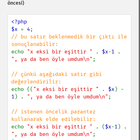
öncesi)
<?php

$x 
= 
4
// bu satır beklenmedik bir çıktı ile 
echo 
"x eksi bir eşittir " 
. 
$x
-
1 
. 
", ya da ben öyle umdum\n"
;

// çünkü aşağıdaki satır gibi 
echo ((
"x eksi bir eşittir " 
. 
$x
) - 
1
) . 
", ya da ben öyle umdum\n"
;

// istenen öncelik parantez 
echo 
"x eksi bir eşittir " 
. (
$x
-
1
) . 
", ya da ben öyle umdum\n"