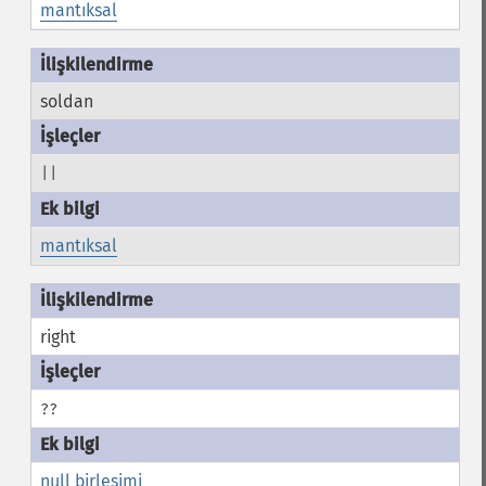
mantıksal
soldan
||
mantıksal
right
??
null birleşimi