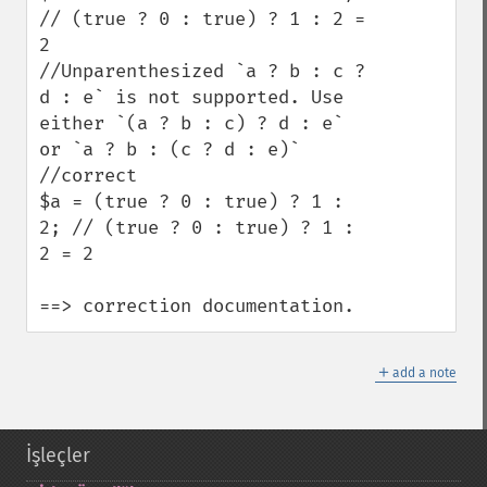
// (true ? 0 : true) ? 1 : 2 = 
2

//Unparenthesized `a ? b : c ? 
d : e` is not supported. Use 
either `(a ? b : c) ? d : e` 
or `a ? b : (c ? d : e)` 

//correct

$a = (true ? 0 : true) ? 1 : 
2; // (true ? 0 : true) ? 1 : 
2 = 2

==> correction documentation.
＋
add a note
İşleçler