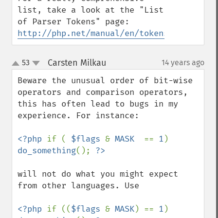
list, take a look at the "List 
of Parser Tokens" page: 
http://php.net/manual/en/tokens.php
Carsten Milkau
53
14 years ago
¶
up
down
Beware the unusual order of bit-wise 
operators and comparison operators, 
this has often lead to bugs in my 
experience. For instance:

<?php 
if ( 
$flags 
& 
MASK  
== 
1
) 
do_something
(); 
will not do what you might expect 
from other languages. Use

<?php 
if ((
$flags 
& 
MASK
) == 
1
) 