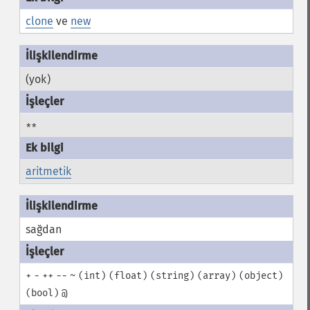
clone
ve
new
(yok)
**
aritmetik
sağdan
+
-
++
--
~
(int)
(float)
(string)
(array)
(object)
(bool)
@