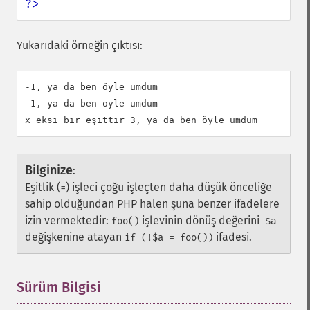
?>
Yukarıdaki örneğin çıktısı:
-1, ya da ben öyle umdum

-1, ya da ben öyle umdum

Bilginize
:
Eşitlik (
) işleci çoğu işleçten daha düşük önceliğe
=
sahip olduğundan PHP halen şuna benzer ifadelere
izin vermektedir:
işlevinin dönüş değerini
foo()
$a
değişkenine atayan
ifadesi.
if (!$a = foo())
Sürüm Bilgisi