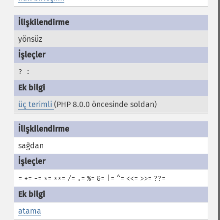
yönsüz
? :
üç terimli
(PHP 8.0.0 öncesinde soldan)
sağdan
=
+=
-=
*=
**=
/=
.=
%=
&=
|=
^=
<<=
>>=
??=
atama