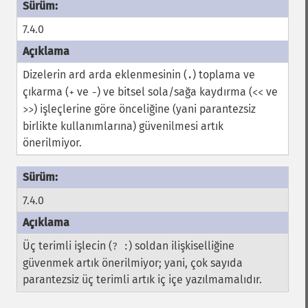
7.4.0
Dizelerin ard arda eklenmesinin (
) toplama ve
.
çıkarma (
ve
) ve bitsel sola/sağa kaydırma (
ve
+
-
<<
) işleçlerine göre önceliğine (yani parantezsiz
>>
birlikte kullanımlarına) güvenilmesi artık
önerilmiyor.
7.4.0
Üç terimli işlecin (
) soldan ilişkiselliğine
? :
güvenmek artık önerilmiyor; yani, çok sayıda
parantezsiz üç terimli artık iç içe yazılmamalıdır.