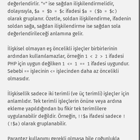
değerlendirlir. "=" ise sağdan ilişkilendirmelidir,
dolayısıyla,
ifadesi
$a = $b = $c
$a = ($b = $c)
olarak gruplanır. Özetle, soldan ilişkilendirme, ifadenin
soldan sağa, sağdan ilişkilendirme ise sağdan sola
değerlendirileceği anlamına gelir.
İlişkisel olmayan eş öncelikli işleçler birbirlerinin
ardından kullanılamazlar, örneğin
ifadesi
1 < 2 > 1
PHP için uygun değilken
ifadesi uygundur.
1 <= 1 == 1
Sebebi
işlecinin
işlecinden daha az öncelikli
==
<=
olmasıdır.
İlişkisellik sadece iki terimli (ve üç terimli) işleçler için
anlamlıdır. Tek terimli işleçlerin önüne veya ardına
ekleme yapıldığından bu fikir tek terimlilere
uygulanabilir değildir. Örneğin,
ifadesi sadece
!!$a
!
olarak gruplanabilir.
(!$a)
Parantez kullanımı gerekli olmasa bile çoğunlukla