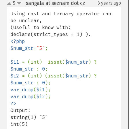
sangala at seznam dot cz
5
3 years ago
¶
up
down
Using cast and ternary operator can 
be unclear,

(Useful to know with: 
<?php

$num_str
=
"5"
;

$i1 
= (int)  isset(
$num_str
) ? 
$num_str 
: 
0
$i2 
= (int) (isset(
$num_str
) ? 
$num_str 
: 
0
var_dump
(
$i1
var_dump
(
$i2
Output:

string(1) "5"

int(5)