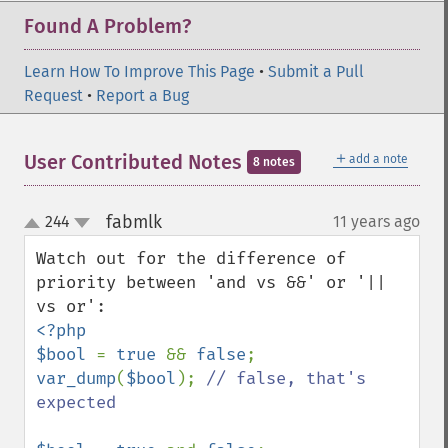
Found A Problem?
Learn How To Improve This Page
•
Submit a Pull
Request
•
Report a Bug
＋
User Contributed Notes
add a note
8 notes
fabmlk
244
11 years ago
¶
up
down
Watch out for the difference of 
priority between 'and vs &&' or '|| 
<?php

$bool 
= 
true 
&& 
false
var_dump
(
$bool
); 
// false, that's 
expected
