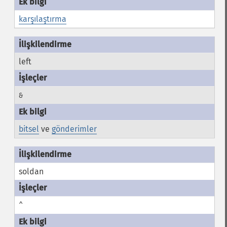
karşılaştırma
left
&
bitsel
ve
gönderimler
soldan
^