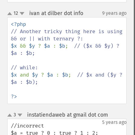
ivan at dilber dot info
12
9 years ago
¶
up
down
// Another tricky thing here is using 
$x 
&& 
$y 
? 
$a 
: 
$b
;  
// ($x && $y) ? 
$a : $b;

$x 
and 
$y 
? 
$a 
: 
$b
;  
// $x and ($y ? 
$a : $b);

?>
instatiendaweb at gmail dot com
3
¶
up
down
5 years ago
//incorrect

$a = true ? 0 : true ? 1 : 2; 