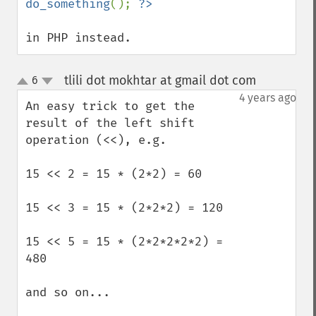
do_something
(); 
in PHP instead.
tlili dot mokhtar at gmail dot com
6
¶
up
down
4 years ago
An easy trick to get the 
result of the left shift 
operation (<<), e.g.

15 << 2 = 15 * (2*2) = 60

15 << 3 = 15 * (2*2*2) = 120

15 << 5 = 15 * (2*2*2*2*2) = 
480

and so on...
