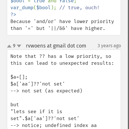
$bool 
= 
true 
and 
false
var_dump
(
$bool
); 
Because 'and/or' have lower priority 
than '=' but '||/&&' have higher.
rvwoens at gmail dot com
9
3 years ago
¶
up
down
Note that ?? has a low priority, so 
this can lead to unexpected results:

$a=[];

$a['aa']??'not set' 

--> not set (as expected)

but

"lets see if it is 
set".$a['aa']??'not set'

--> notice; undefined index aa
