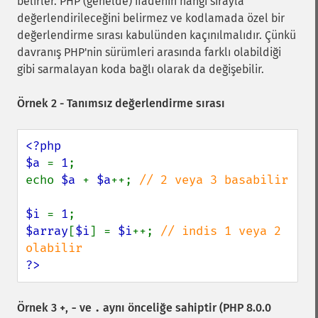
belirler. PHP (genelde) ifadenin hangi sırayla
değerlendirileceğini belirmez ve kodlamada özel bir
değerlendirme sırası kabulünden kaçınılmalıdır. Çünkü
davranış PHP'nin sürümleri arasında farklı olabildiği
gibi sarmalayan koda bağlı olarak da değişebilir.
Örnek 2 - Tanımsız değerlendirme sırası
<?php

$a 
= 
1
;

echo 
$a 
+ 
$a
++; 
// 2 veya 3 basabilir

$i 
= 
1
$array
[
$i
] = 
$i
++; 
// indis 1 veya 2 
?>
Örnek 3
,
ve
aynı önceliğe sahiptir (PHP 8.0.0
+
-
.