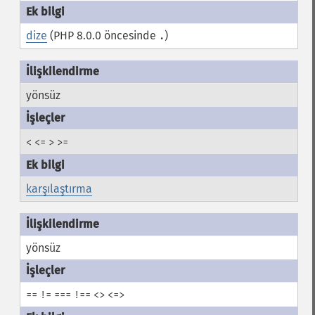
dize
(PHP 8.0.0 öncesinde
)
.
yönsüz
<
<=
>
>=
karşılaştırma
yönsüz
==
!=
===
!==
<>
<=>