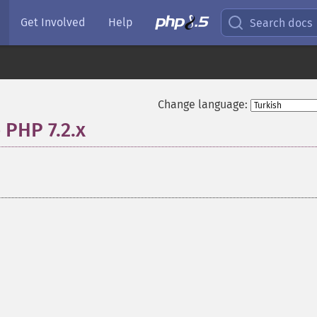
Get Involved
Help
Search docs
Change language:
 PHP 7.2.x
¶