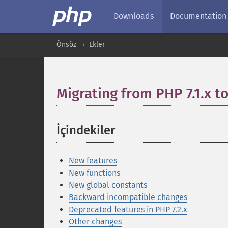
Downloads
Documentation
Önsöz
Ekler
Migrating from PHP 7.1.x to
İçindekiler
¶
New features
New functions
New global constants
Backward incompatible changes
Deprecated features in PHP 7.2.x
Other changes