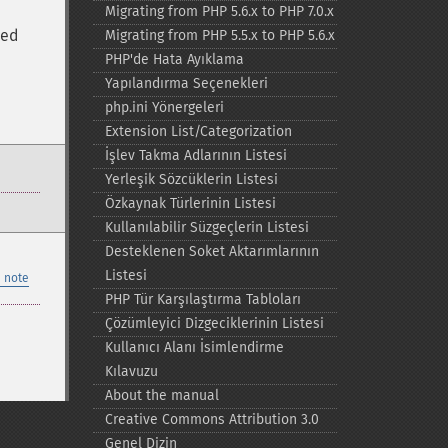
Migrating from PHP 5.6.x to PHP 7.0.x
ted
Migrating from PHP 5.5.x to PHP 5.6.x
PHP'de Hata Ayıklama
Yapılandırma Seçenekleri
php.ini Yönergeleri
Extension List/Categorization
İşlev Takma Adlarının Listesi
Yerleşik Sözcüklerin Listesi
Özkaynak Türlerinin Listesi
Kullanılabilir Süzgeçlerin Listesi
Desteklenen Soket Aktarımlarının
Listesi
 note
PHP Tür Karşılaştırma Tabloları
Çözümleyici Dizgeciklerinin Listesi
Kullanıcı Alanı İsimlendirme
Kılavuzu
About the manual
Creative Commons Attribution 3.0
Genel Dizin