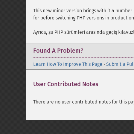
This new minor version brings with it a number
for before switching PHP versions in productio
Ayrıca, şu PHP sürümleri arasında geçiş kılavuz
Found A Problem?
Learn How To Improve This Page
•
Submit a Pul
User Contributed Notes
There are no user contributed notes for this pa