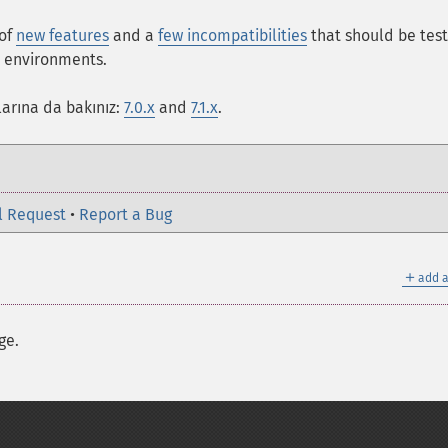
 of
new features
and a
few incompatibilities
that should be tes
n environments.
larına da bakınız:
7.0.x
and
7.1.x
.
l Request
•
Report a Bug
＋
add a
ge.