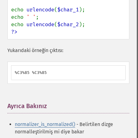
echo 
urlencode
(
$char_1
);

echo 
' '
;

echo 
urlencode
(
$char_2
?>
Yukarıdaki örneğin çıktısı:
%C3%85 %C3%85
Ayrıca Bakınız
¶
normalizer_is_normalized()
- Belirtilen dizge
normalleştirilmiş mi diye bakar