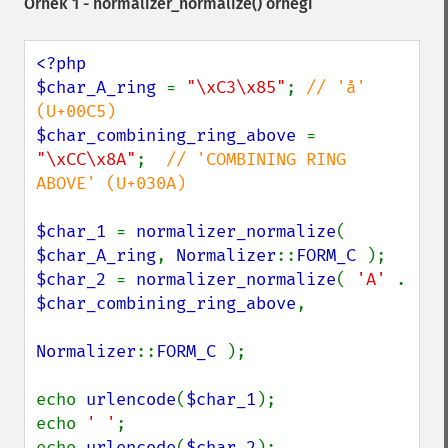
Örnek 1 -
normalizer_normalize()
örneği
<?php

$char_A_ring 
= 
"\xC3\x85"
; 
// 'å' 
$char_combining_ring_above 
= 
"\xCC\x8A"
;  
// 'COMBINING RING 
ABOVE' (U+030A)

$char_1 
= 
normalizer_normalize
( 
$char_A_ring
, 
Normalizer
::
FORM_C 
$char_2 
= 
normalizer_normalize
( 
'A' 
. 
$char_combining_ring_above
,

Normalizer
::
FORM_C 
);

echo 
urlencode
(
$char_1
);

echo 
' '
;

echo 
urlencode
(
$char_2