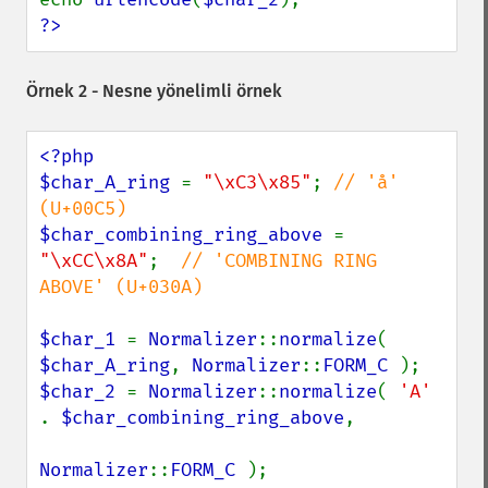
?>
Örnek 2 - Nesne yönelimli örnek
<?php

$char_A_ring 
= 
"\xC3\x85"
; 
// 'å' 
$char_combining_ring_above 
= 
"\xCC\x8A"
;  
// 'COMBINING RING 
ABOVE' (U+030A)

$char_1 
= 
Normalizer
::
normalize
( 
$char_A_ring
, 
Normalizer
::
FORM_C 
$char_2 
= 
Normalizer
::
normalize
( 
'A' 
. 
$char_combining_ring_above
,

Normalizer
::
FORM_C 
);
