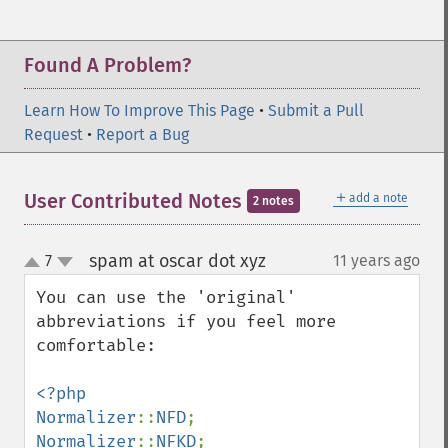
Found A Problem?
Learn How To Improve This Page
•
Submit a Pull
Request
•
Report a Bug
＋
User Contributed Notes
add a note
2 notes
spam at oscar dot xyz
7
11 years ago
¶
up
down
You can use the 'original' 
abbreviations if you feel more 
comfortable:

<?php

Normalizer
::
NFD
Normalizer
::
NFKD