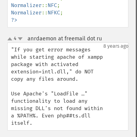
Normalizer
::
NFC
Normalizer
::
NFKC
?>
anrdaemon at freemail dot ru
4
¶
up
down
8 years ago
"If you get error messages 
while starting apache of xampp 
package with activated 
extension=intl.dll," do NOT 
copy any files around.

Use Apache's "LoadFile …" 
functionality to load any 
missing DLL's not found within 
a %PATH%. Even php##ts.dll 
itself.