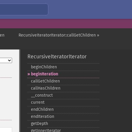
ren
RecursiveIteratorIterator::callGetChildren »
RecursiveIteratorIterator
beginChildren
beginIteration
callGetChildren
callHasChildren
_​_​construct
current
endChildren
endIteration
getDepth
getInnerIterator