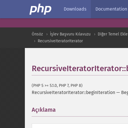
Downloads
Documentation
Önsöz
İşlev Başvuru Kılavuzu
Diğer Temel Ekle
RecursiveIteratorIterator
RecursiveIteratorIterator::
(PHP 5 >= 5.1.0, PHP 7, PHP 8)
RecursiveIteratorIterator::beginIteration
—
Beg
Açıklama
¶