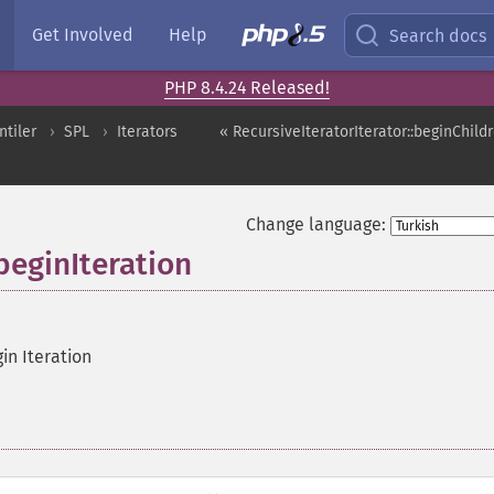
Get Involved
Help
Search docs
PHP 8.4.24 Released!
ntiler
SPL
Iterators
« RecursiveIteratorIterator::beginChild
Change language:
beginIteration
in Iteration