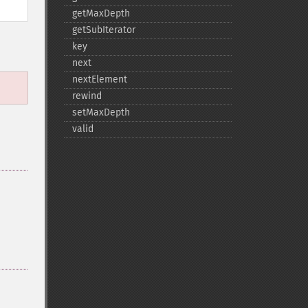
getMaxDepth
getSubIterator
key
next
nextElement
rewind
setMaxDepth
valid