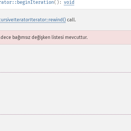
rator::beginIteration
():
void
ursiveIteratorIterator::rewind()
call.
adece bağımsız değişken listesi mevcuttur.