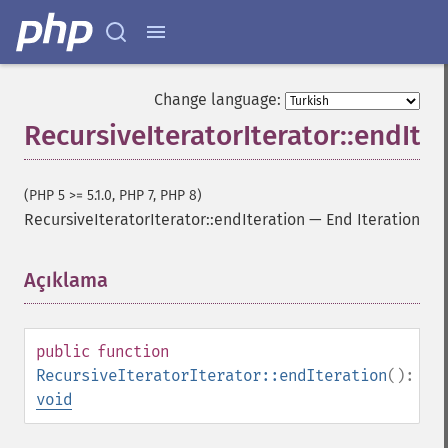
Change language:
RecursiveIteratorIterator::endIte
(PHP 5 >= 5.1.0, PHP 7, PHP 8)
RecursiveIteratorIterator::endIteration
—
End Iteration
Açıklama
¶
public
function
RecursiveIteratorIterator::endIteration
():
void