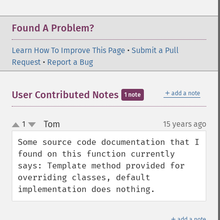
Found A Problem?
Learn How To Improve This Page
•
Submit a Pull
Request
•
Report a Bug
＋
User Contributed Notes
add a note
1 note
Tom
1
15 years ago
¶
up
down
Some source code documentation that I 
found on this function currently 
says: Template method provided for 
overriding classes, default 
implementation does nothing.
＋
add a note