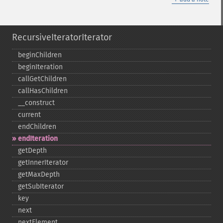
RecursiveIteratorIterator
beginChildren
beginIteration
callGetChildren
callHasChildren
_​_​construct
current
endChildren
endIteration
getDepth
getInnerIterator
getMaxDepth
getSubIterator
key
next
nextElement