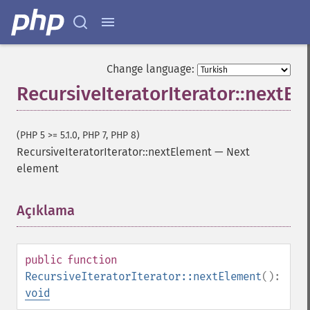
Change language:
RecursiveIteratorIterator::nextE
(PHP 5 >= 5.1.0, PHP 7, PHP 8)
RecursiveIteratorIterator::nextElement
—
Next
element
Açıklama
¶
public
function
RecursiveIteratorIterator::nextElement
():
void