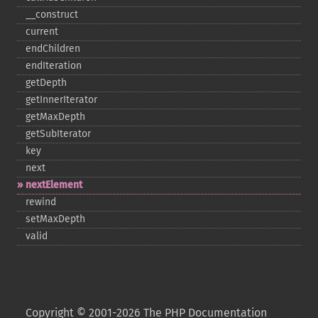
_​_​construct
current
endChildren
endIteration
getDepth
getInnerIterator
getMaxDepth
getSubIterator
key
next
nextElement
rewind
setMaxDepth
valid
Copyright © 2001-2026 The PHP Documentation