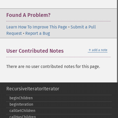
Found A Problem?
Learn How To Improve This Page
•
Submit a Pull
Request
•
Report a Bug
＋
User Contributed Notes
add a note
There are no user contributed notes for this page.
RecursiveIteratorIterator
beginChildren
beginIteration
callGetChildren
callHasChildren