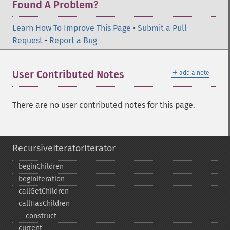
Found A Problem?
Learn How To Improve This Page
•
Submit a Pull
Request
•
Report a Bug
＋
User Contributed Notes
add a note
There are no user contributed notes for this page.
RecursiveIteratorIterator
beginChildren
beginIteration
callGetChildren
callHasChildren
_​_​construct
current