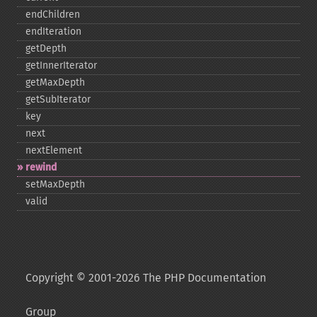
endChildren
endIteration
getDepth
getInnerIterator
getMaxDepth
getSubIterator
key
next
nextElement
rewind
setMaxDepth
valid
Copyright © 2001-2026 The PHP Documentation
Group