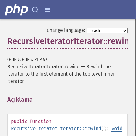
Change language:
RecursiveIteratorIterator::rewind
(PHP 5, PHP 7, PHP 8)
RecursiveIteratorIterator::rewind
—
Rewind the
iterator to the first element of the top level inner
iterator
Açıklama
¶
public
function
RecursiveIteratorIterator::rewind
():
void