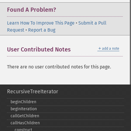
Found A Problem?
Learn How To Improve This Page
•
Submit a Pull
Request
•
Report a Bug
＋
User Contributed Notes
add a note
There are no user contributed notes for this page.
RecursiveTreeIterator
beginChildren
beginIteration
callGetChildren
callHasChildren
_​_​construct