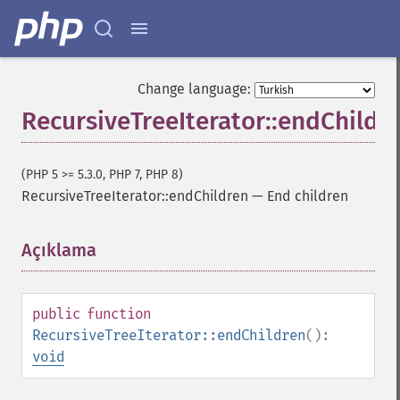
Change language:
RecursiveTreeIterator::endChildr
(PHP 5 >= 5.3.0, PHP 7, PHP 8)
RecursiveTreeIterator::endChildren
—
End children
Açıklama
¶
public
function
RecursiveTreeIterator::endChildren
():
void