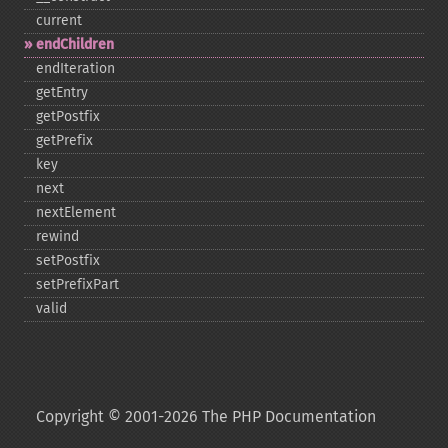
current
endChildren
endIteration
getEntry
getPostfix
getPrefix
key
next
nextElement
rewind
setPostfix
setPrefixPart
valid
Copyright © 2001-2026 The PHP Documentation