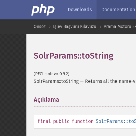
Downloads
Documentation
Önsöz
İşlev Başvuru Kılavuzu
Arama Motoru Ekl
SolrParams::toString
(PECL solr >= 0.9.2)
SolrParams::toString
—
Returns all the name-v
Açıklama
¶
final
public
function
SolrParams::to