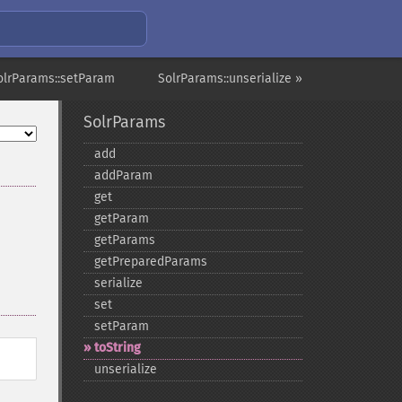
olrParams::setParam
SolrParams::unserialize »
SolrParams
add
addParam
get
getParam
getParams
getPreparedParams
serialize
set
setParam
toString
unserialize