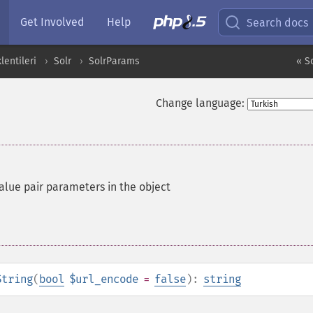
Get Involved
Help
Search docs
entileri
Solr
SolrParams
« S
Change language:
alue pair parameters in the object
String
(
bool
$url_encode
=
false
):
string