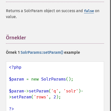
Returns a SolrParam object on success and
on
false
value.
Örnekler
¶
Örnek 1
SolrParams::setParam()
example
<?php

$param 
= new 
SolrParams
();

$param
->
setParam
(
'q'
, 
'solr'
)-
>
setParam
(
'rows'
, 
2
);

?>