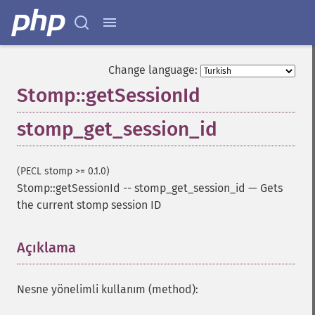
Change language:
Stomp::getSessionId
stomp_get_session_id
(PECL stomp >= 0.1.0)
Stomp::getSessionId
--
stomp_get_session_id
—
Gets
the current stomp session ID
Açıklama
¶
Nesne yönelimli kullanım (method):