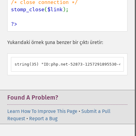
stomp_close
(
$link
);

?>
Yukarıdaki örnek şuna benzer bir çıktı üretir:
string(35) "ID:php.net-52873-1257291895530-4:14"
Found A Problem?
Learn How To Improve This Page
•
Submit a Pull
Request
•
Report a Bug