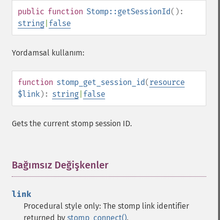
public
function
Stomp::getSessionId
():
string
|
false
Yordamsal kullanım:
function
stomp_get_session_id
(
resource
$link
):
string
|
false
Gets the current stomp session ID.
Bağımsız Değişkenler
¶
link
Procedural style only: The stomp link identifier
returned by
stomp_connect()
.