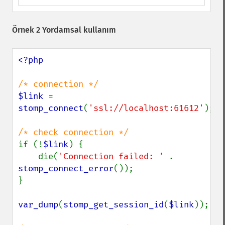
Örnek 2 Yordamsal kullanım
<?php

$link 
= 
stomp_connect
(
'ssl://localhost:61612'
);

if (!
$link
) {

    die(
'Connection failed: ' 
. 
stomp_connect_error
());

}

var_dump
(
stomp_get_session_id
(
$link
));
