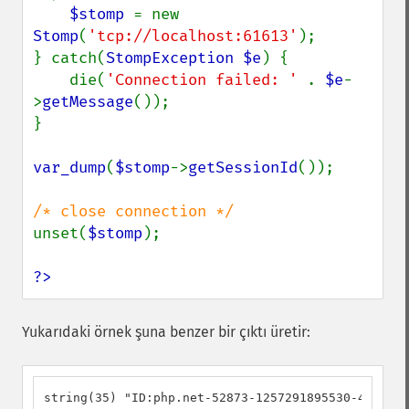
$stomp 
= new 
Stomp
(
'tcp://localhost:61613'
);

} catch(
StompException $e
) {

    die(
'Connection failed: ' 
. 
$e
-
>
getMessage
());

}

var_dump
(
$stomp
->
getSessionId
());

unset(
$stomp
);

?>
Yukarıdaki örnek şuna benzer bir çıktı üretir:
string(35) "ID:php.net-52873-1257291895530-4:14"