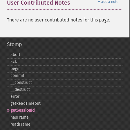
＋
User Contributed Notes
add a note
There are no user contributed notes for this page.
Stomp
abort
ack
begin
commit
_​_​construct
_​_​destruct
error
getReadTimeout
getSessionId
hasFrame
readFrame