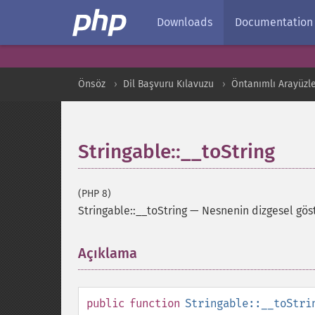
Downloads
Documentation
Önsöz
Dil Başvuru Kılavuzu
Öntanımlı Arayüzler
Stringable::__toString
(PHP 8)
Stringable::__toString
—
Nesnenin dizgesel gös
Açıklama
¶
public
function
Stringable::__toStri