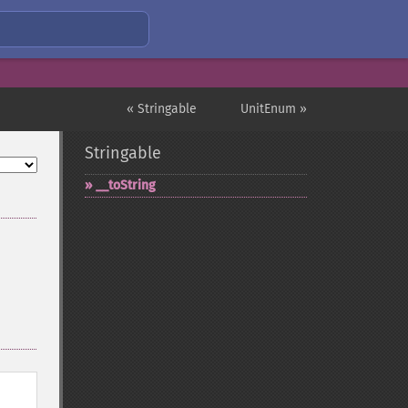
« Stringable
UnitEnum »
Stringable
_​_​toString