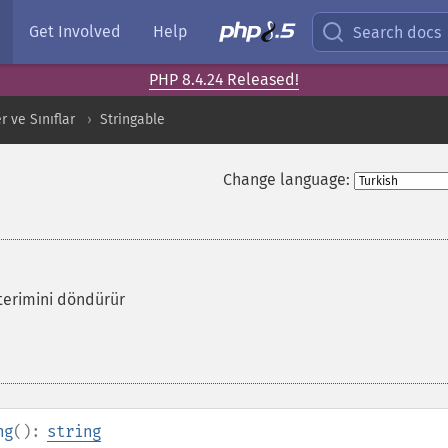
Get Involved
Help
Search docs
PHP 8.4.24 Released!
 ve Sınıflar
Stringable
Change language:
terimini döndürür
ng
():
string