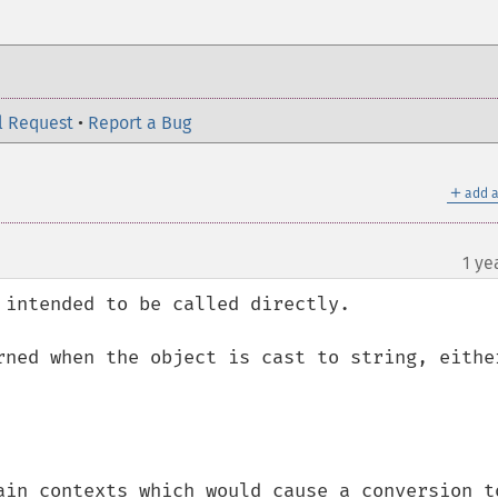
l Request
•
Report a Bug
＋
add a
1 ye
intended to be called directly.

rned when the object is cast to string, either
ain contexts which would cause a conversion to