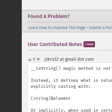
Found A Problem?
Learn How To Improve This Page
•
Submit a Pul
User Contributed Notes
1 note
zikro32 at gmail dot com
5
¶
up
down
__toString() magic method is not 
Instead, it defines what is retu
explicitly casting with:

(string)$element

Or implicitly, when used in cert