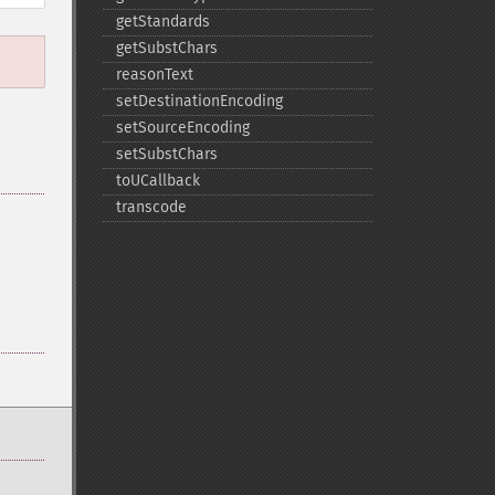
getStandards
getSubstChars
reasonText
setDestinationEncoding
setSourceEncoding
setSubstChars
toUCallback
transcode