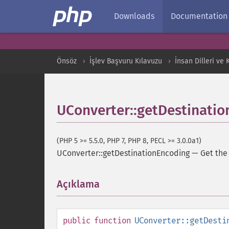
Downloads
Documentation
Önsöz
İşlev Başvuru Kılavuzu
İnsan Dilleri ve
UConverter::getDestinati
(PHP 5 >= 5.5.0, PHP 7, PHP 8, PECL >= 3.0.0a1)
UConverter::getDestinationEncoding
—
Get the
Açıklama
¶
public
function
UConverter::getDesti