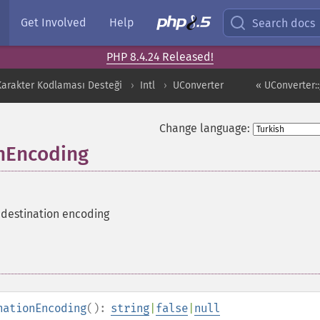
Get Involved
Help
Search docs
PHP 8.4.24 Released!
 Karakter Kodlaması Desteği
Intl
UConverter
« UConverter::
Change language:
onEncoding
 destination encoding
nationEncoding
():
string
|
false
|
null