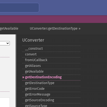
getAvailable
UConverter::getDestinationType »
UConverter
_​_​construct
convert
fromUCallback
getAliases
getAvailable
getDestinationEncoding
getDestinationType
getErrorCode
getErrorMessage
getSourceEncoding
getSourceType