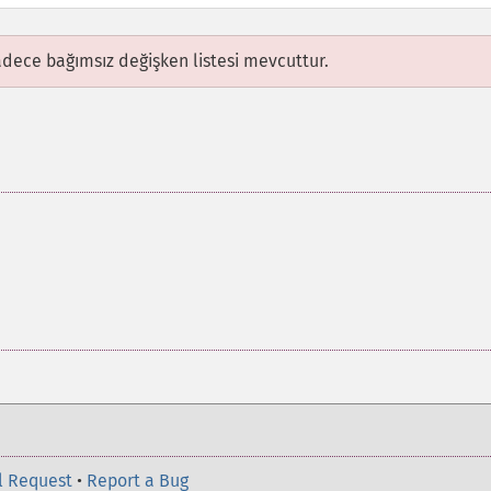
adece bağımsız değişken listesi mevcuttur.
l Request
•
Report a Bug