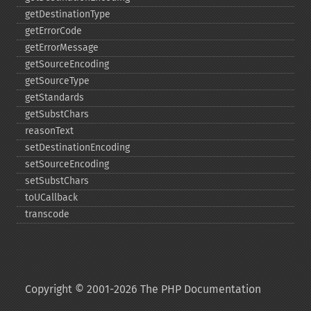
getDestinationType
getErrorCode
getErrorMessage
getSourceEncoding
getSourceType
getStandards
getSubstChars
reasonText
setDestinationEncoding
setSourceEncoding
setSubstChars
toUCallback
transcode
Copyright © 2001-2026 The PHP Documentation