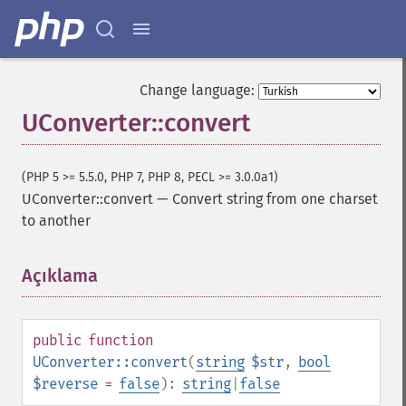
Change language:
UConverter::convert
(PHP 5 >= 5.5.0, PHP 7, PHP 8, PECL >= 3.0.0a1)
UConverter::convert
—
Convert string from one charset
to another
Açıklama
¶
public
function
UConverter::convert
(
string
$str
,
bool
$reverse
=
false
):
string
|
false