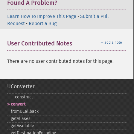
Found A Problem?
Learn How To Improve This Page
•
Submit a Pull
Request
•
Report a Bug
＋
User Contributed Notes
add a note
There are no user contributed notes for this page.
UConverter
_​_​construct
convert
fromUCallback
getAliases
getAvailable
getDestinationEncoding