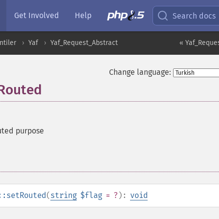
Get Involved
Help
Search docs
ntiler
Yaf
Yaf_Request_Abstract
« Yaf_Reques
Change language:
tRouted
uted purpose
::setRouted
(
string
$flag
= ?
):
void