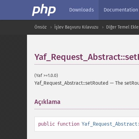
Downloads
Documentation
Önsöz
İşlev Başvuru Kılavuzu
Diğer Temel Ekle
Yaf_Request_Abstract::se
(Yaf >=1.0.0)
Yaf_Request_Abstract::setRouted
—
The setRo
Açıklama
¶
public
function
Yaf_Request_Abstract