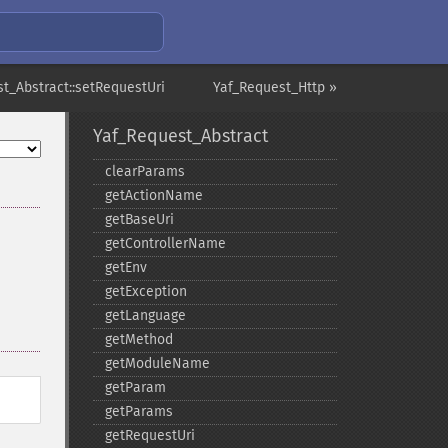
t_Abstract::setRequestUri
Yaf_Request_Http »
Yaf_Request_Abstract
clearParams
getActionName
getBaseUri
getControllerName
getEnv
getException
getLanguage
getMethod
getModuleName
getParam
getParams
getRequestUri