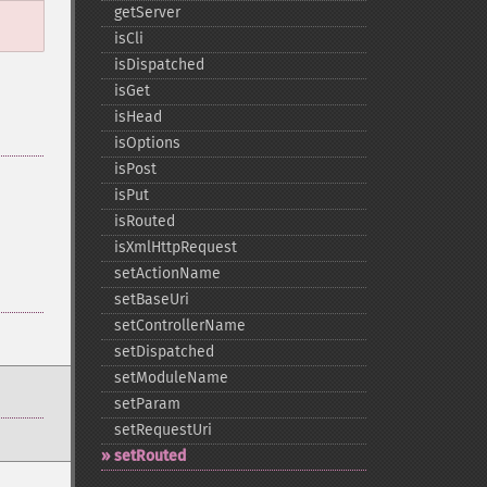
getServer
isCli
isDispatched
isGet
isHead
isOptions
isPost
isPut
isRouted
isXmlHttpRequest
setActionName
setBaseUri
setControllerName
setDispatched
setModuleName
setParam
setRequestUri
setRouted