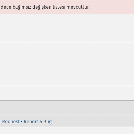
adece bağımsız değişken listesi mevcuttur.
l Request
•
Report a Bug